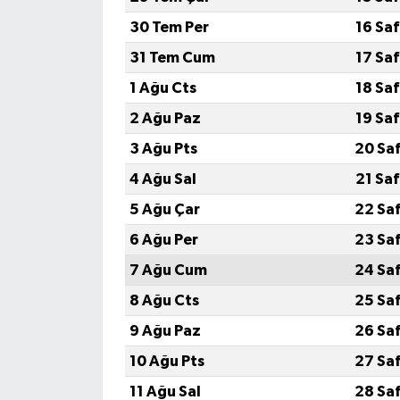
30 Tem Per
16 Sa
İlçeler
31 Tem Cum
17 Sa
Köşe Yazıları
1 Ağu Cts
18 Sa
2 Ağu Paz
19 Sa
Kültür Sanat
3 Ağu Pts
20 Sa
Kütahya
4 Ağu Sal
21 Sa
5 Ağu Çar
22 Sa
Magazin
6 Ağu Per
23 Sa
Otomobil
7 Ağu Cum
24 Sa
8 Ağu Cts
25 Sa
Pazarlar
9 Ağu Paz
26 Sa
Politika
10 Ağu Pts
27 Sa
11 Ağu Sal
28 Sa