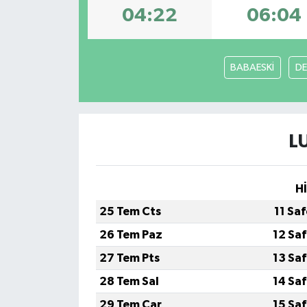
04:22
06:04
Dünya
Eğitim
BABAESKİ
DE
Ekonomi
Emet
L
Foto Galeri
H
Gediz
25 Tem Cts
11 Sa
Genel
26 Tem Paz
12 Sa
27 Tem Pts
13 Sa
Gündem
28 Tem Sal
14 Sa
Hisarcık
29 Tem Çar
15 Sa