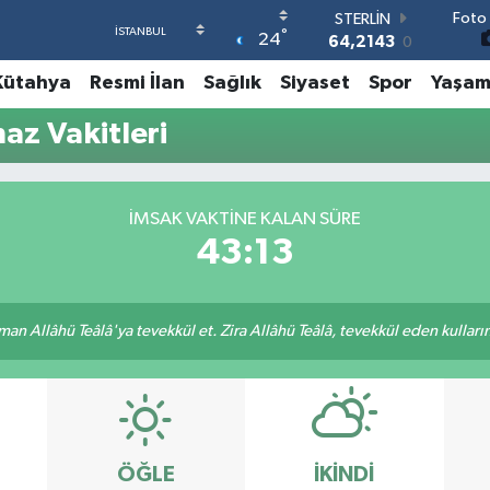
Foto 
STERLİN
°
24
64,2143
0
GRAM ALTIN
Kütahya
Resmi İlan
Sağlık
Siyaset
Spor
Yaşa
6500.87
0.12
BİST100
az Vakitleri
13.799
70
BITCOIN
64.643,95
0.16
DOLAR
İMSAK VAKTINE KALAN SÜRE
47,6704
0
43:12
EURO
55,0406
-0.08
an Allâhü Teâlâ'ya tevekkül et. Zira Allâhü Teâlâ, tevekkül eden kullarını
ÖĞLE
İKINDI