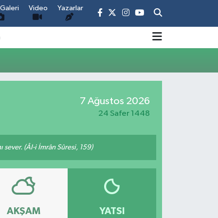
Galeri
Video
Yazarlar
m
7 Ağustos 2026
24 Safer 1448
 sever. (Âl-i İmrân Sûresi, 159)
AKŞAM
YATSI