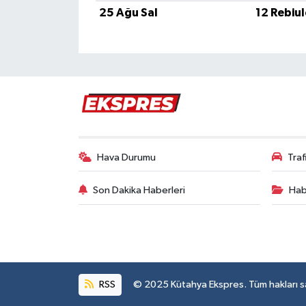
Türkiye
25 Ağu Sal
12 Rebiu
Video Galeri
Yaşam
Yemek Tarifleri
Hava Durumu
Tra
Son Dakika Haberleri
Hab
RSS
© 2025 Kütahya Ekspres. Tüm hakları sak