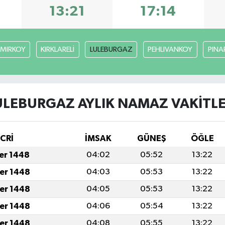
13:21
17:14
MIRKOY
KIRKLARELİ
LULEBURGAZ
PEHLIVANKOY
PINA
ULEBURGAZ AYLIK NAMAZ VAKITLE
İCRİ
İMSAK
GÜNEŞ
ÖĞLE
fer 1448
04:02
05:52
13:22
fer 1448
04:03
05:53
13:22
fer 1448
04:05
05:53
13:22
fer 1448
04:06
05:54
13:22
fer 1448
04:08
05:55
13:22