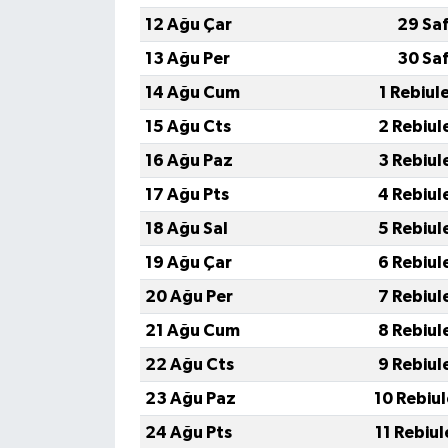
Resmi İlan
12 Ağu Çar
29 Sa
Rüya Tabirleri
13 Ağu Per
30 Sa
14 Ağu Cum
1 Rebiul
Sağlık
15 Ağu Cts
2 Rebiul
Şaphane
16 Ağu Paz
3 Rebiul
17 Ağu Pts
4 Rebiul
Simav
18 Ağu Sal
5 Rebiul
Siyaset
19 Ağu Çar
6 Rebiul
20 Ağu Per
7 Rebiul
Spor
21 Ağu Cum
8 Rebiul
Tavşanlı
22 Ağu Cts
9 Rebiul
23 Ağu Paz
10 Rebiu
Teknoloji
24 Ağu Pts
11 Rebiu