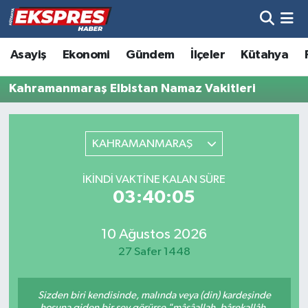
Altıntaş
Hava Durumu
Asayiş
Ekonomi
Gündem
İlçeler
Kütahya
Asayiş
Trafik Durumu
Kahramanmaraş Elbistan Namaz Vakitleri
Aslanapa
Süper Lig Puan Durumu ve Fikstür
KAHRAMANMARAŞ
Biyografiler
Tüm Manşetler
İKINDI VAKTINE KALAN SÜRE
Bölge
Son Dakika Haberleri
03:40:05
Çavdarhisar
Haber Arşivi
10 Ağustos 2026
27 Safer 1448
Domaniç
Sizden biri kendisinde, malında veya (din) kardeşinde
Dumlupınar
hoşuna giden bir şey görürse "mâşâallah, bârekallâh,