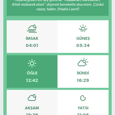
Allah mübarek etsin" diyerek bereketle dua etsin. Çünkü
Dünya
nazar, haktır. (Hadis-i şerif)
Eğitim
Ekonomi
İMSAK
GÜNEŞ
04:01
05:34
Emet
Foto Galeri
ÖĞLE
İKINDI
Gediz
12:42
16:29
Genel
Gündem
AKŞAM
YATSI
Hisarcık