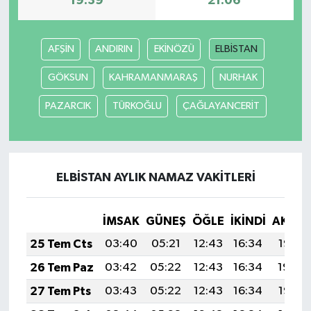
19:39
21:06
İlçeler
AFŞİN
ANDIRIN
EKİNÖZÜ
ELBİSTAN
Köşe Yazıları
GÖKSUN
KAHRAMANMARAŞ
NURHAK
Kültür Sanat
PAZARCIK
TÜRKOĞLU
ÇAĞLAYANCERİT
Kütahya
Magazin
ELBİSTAN AYLIK NAMAZ VAKITLERI
Otomobil
İMSAK
GÜNEŞ
ÖĞLE
İKINDI
AKŞA
25 Tem Cts
03:40
05:21
12:43
16:34
19:55
Pazarlar
26 Tem Paz
03:42
05:22
12:43
16:34
19:54
Politika
27 Tem Pts
03:43
05:22
12:43
16:34
19:53