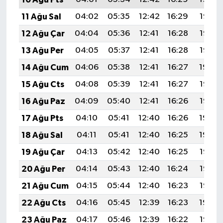
Türkiye
11 Ağu Sal
04:02
05:35
12:42
16:29
19:38
12 Ağu Çar
04:04
05:36
12:41
16:28
19:37
Video Galeri
13 Ağu Per
04:05
05:37
12:41
16:28
19:35
Yaşam
14 Ağu Cum
04:06
05:38
12:41
16:27
19:34
15 Ağu Cts
04:08
05:39
12:41
16:27
19:33
Yemek Tarifleri
16 Ağu Paz
04:09
05:40
12:41
16:26
19:32
17 Ağu Pts
04:10
05:41
12:40
16:26
19:30
18 Ağu Sal
04:11
05:41
12:40
16:25
19:29
19 Ağu Çar
04:13
05:42
12:40
16:25
19:28
20 Ağu Per
04:14
05:43
12:40
16:24
19:26
21 Ağu Cum
04:15
05:44
12:40
16:23
19:25
22 Ağu Cts
04:16
05:45
12:39
16:23
19:24
23 Ağu Paz
04:17
05:46
12:39
16:22
19:22