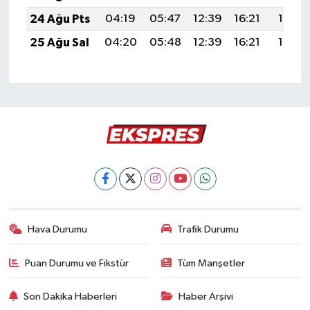
24 Ağu Pts
04:19
05:47
12:39
16:21
19:21
25 Ağu Sal
04:20
05:48
12:39
16:21
19:19
Hava Durumu
Trafik Durumu
Puan Durumu ve Fikstür
Tüm Manşetler
Son Dakika Haberleri
Haber Arşivi