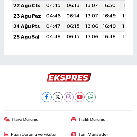
22 Ağu Cts
04:45
06:13
13:07
16:50
19:51
23 Ağu Paz
04:46
06:14
13:07
16:49
19:49
24 Ağu Pts
04:47
06:15
13:06
16:49
19:48
25 Ağu Sal
04:48
06:15
13:06
16:48
19:47
Hava Durumu
Trafik Durumu
Puan Durumu ve Fikstür
Tüm Manşetler