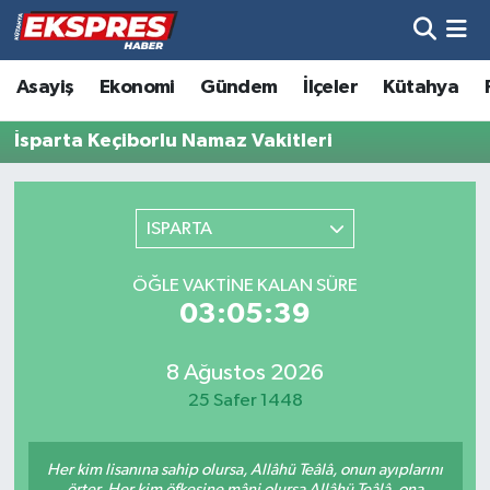
Altıntaş
Hava Durumu
Asayiş
Ekonomi
Gündem
İlçeler
Kütahya
Asayiş
Trafik Durumu
İsparta Keçiborlu Namaz Vakitleri
Aslanapa
Süper Lig Puan Durumu ve Fikstür
ISPARTA
Biyografiler
Tüm Manşetler
ÖĞLE VAKTINE KALAN SÜRE
Bölge
Son Dakika Haberleri
03:05:39
Çavdarhisar
Haber Arşivi
8 Ağustos 2026
25 Safer 1448
Domaniç
Her kim lisanına sahip olursa, Allâhü Teâlâ, onun ayıplarını
Dumlupınar
örter. Her kim öfkesine mâni olursa Allâhü Teâlâ, ona