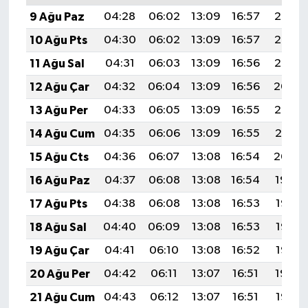
Türkiye
9 Ağu Paz
04:28
06:02
13:09
16:57
20:07
10 Ağu Pts
04:30
06:02
13:09
16:57
20:06
Video Galeri
11 Ağu Sal
04:31
06:03
13:09
16:56
20:05
Yaşam
12 Ağu Çar
04:32
06:04
13:09
16:56
20:04
13 Ağu Per
04:33
06:05
13:09
16:55
20:03
Yemek Tarifleri
14 Ağu Cum
04:35
06:06
13:09
16:55
20:01
15 Ağu Cts
04:36
06:07
13:08
16:54
20:00
16 Ağu Paz
04:37
06:08
13:08
16:54
19:59
17 Ağu Pts
04:38
06:08
13:08
16:53
19:58
18 Ağu Sal
04:40
06:09
13:08
16:53
19:56
19 Ağu Çar
04:41
06:10
13:08
16:52
19:55
20 Ağu Per
04:42
06:11
13:07
16:51
19:54
21 Ağu Cum
04:43
06:12
13:07
16:51
19:52