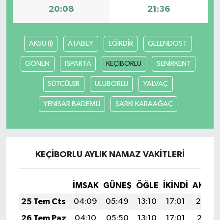
20:08
21:36
İlçeler
AKSU (I)
ATABEY
EĞİRDİR
GELENDOST
Köşe Yazıları
GÖNEN
ISPARTA
KEÇİBORLU
SENİRKENT
Kültür Sanat
SÜTCÜLER
ULUBORLU
YALVAÇ
Kütahya
YENİSAR BADEMLİ
ŞARKİ KARAAĞAÇ
Magazin
Otomobil
KEÇİBORLU AYLIK NAMAZ VAKITLERI
Pazarlar
İMSAK
GÜNEŞ
ÖĞLE
İKINDI
AKŞA
Politika
25 Tem Cts
04:09
05:49
13:10
17:01
20:22
26 Tem Paz
04:10
05:50
13:10
17:01
20:21