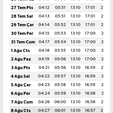
Resmi İlan
27 Tem Pts
04:12
05:51
13:10
17:01
20:20
Rüya Tabirleri
28 Tem Sal
04:13
05:51
13:10
17:01
20:19
29 Tem Çar
04:14
05:52
13:10
17:01
20:19
Sağlık
30 Tem Per
04:15
05:53
13:10
17:00
20:18
Şaphane
31 Tem Cum
04:17
05:54
13:10
17:00
20:17
1 Ağu Cts
04:18
05:55
13:10
17:00
20:16
Simav
2 Ağu Paz
04:19
05:56
13:10
17:00
20:15
Siyaset
3 Ağu Pts
04:21
05:56
13:10
16:59
20:14
4 Ağu Sal
04:22
05:57
13:10
16:59
20:13
Spor
5 Ağu Çar
04:23
05:58
13:10
16:59
20:12
Tavşanlı
6 Ağu Per
04:24
05:59
13:10
16:58
20:11
7 Ağu Cum
04:26
06:00
13:10
16:58
20:10
Teknoloji
8 Ağu Cts
04:27
06:01
13:10
16:57
20:08