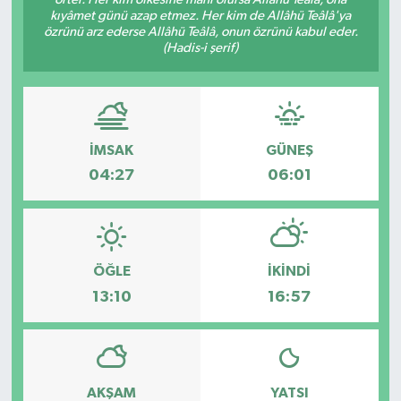
kıyâmet günü azap etmez. Her kim de Allâhü Teâlâ'ya
Dünya
özrünü arz ederse Allâhü Teâlâ, onun özrünü kabul eder.
(Hadis-i şerif)
Eğitim
Ekonomi
İMSAK
GÜNEŞ
Emet
04:27
06:01
Foto Galeri
Gediz
ÖĞLE
İKINDI
13:10
16:57
Genel
Gündem
AKŞAM
YATSI
Hisarcık