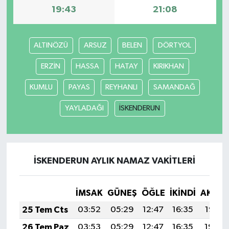
19:43
21:08
İlçeler
ALTINÖZÜ
ARSUZ
BELEN
DÖRTYOL
Köşe Yazıları
ERZİN
HASSA
HATAY
KIRIKHAN
Kültür Sanat
KUMLU
PAYAS
REYHANLI
SAMANDAĞ
Kütahya
YAYLADAĞI
İSKENDERUN
Magazin
Otomobil
İSKENDERUN AYLIK NAMAZ VAKITLERI
Pazarlar
İMSAK
GÜNEŞ
ÖĞLE
İKINDI
AKŞA
Politika
25 Tem Cts
03:52
05:29
12:47
16:35
19:55
26 Tem Paz
03:53
05:29
12:47
16:35
19:54