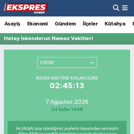
Altıntaş
Hava Durumu
Asayiş
Ekonomi
Gündem
İlçeler
Kütahya
Asayiş
Trafik Durumu
Hatay İskenderun Namaz Vakitleri
Aslanapa
Süper Lig Puan Durumu ve Fikstür
HATAY
Biyografiler
Tüm Manşetler
İKINDI VAKTINE KALAN SÜRE
Bölge
Son Dakika Haberleri
02:45:13
Çavdarhisar
Haber Arşivi
7 Ağustos 2026
24 Safer 1448
Domaniç
Ve (Allah) size istediğiniz şeylerin hepsinden vermiştir.
Dumlupınar
Eğer Allâh'ın verdiği nimetleri sayacak olsanız sayıp