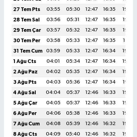
Resmi İlan
27 Tem Pts
03:55
05:30
12:47
16:35
19:54
Rüya Tabirleri
28 Tem Sal
03:56
05:31
12:47
16:35
19:53
29 Tem Çar
03:57
05:32
12:47
16:35
19:52
Sağlık
30 Tem Per
03:58
05:33
12:47
16:35
19:51
Şaphane
31 Tem Cum
03:59
05:33
12:47
16:34
19:50
1 Ağu Cts
04:01
05:34
12:47
16:34
19:49
Simav
2 Ağu Paz
04:02
05:35
12:47
16:34
19:48
Siyaset
3 Ağu Pts
04:03
05:36
12:47
16:34
19:47
4 Ağu Sal
04:04
05:37
12:46
16:33
19:46
Spor
5 Ağu Çar
04:05
05:37
12:46
16:33
19:45
Tavşanlı
6 Ağu Per
04:06
05:38
12:46
16:33
19:44
7 Ağu Cum
04:08
05:39
12:46
16:32
19:43
Teknoloji
8 Ağu Cts
04:09
05:40
12:46
16:32
19:42