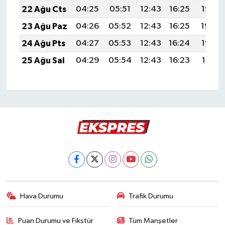
22 Ağu Cts
04:25
05:51
12:43
16:25
19:25
23 Ağu Paz
04:26
05:52
12:43
16:25
19:24
24 Ağu Pts
04:27
05:53
12:43
16:24
19:23
25 Ağu Sal
04:29
05:54
12:43
16:23
19:21
Hava Durumu
Trafik Durumu
Puan Durumu ve Fikstür
Tüm Manşetler