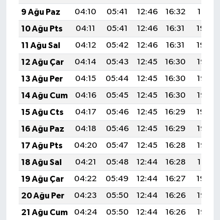
Türkiye
9 Ağu Paz
04:10
05:41
12:46
16:32
19:41
10 Ağu Pts
04:11
05:41
12:46
16:31
19:40
Video Galeri
11 Ağu Sal
04:12
05:42
12:46
16:31
19:39
Yaşam
12 Ağu Çar
04:14
05:43
12:45
16:30
19:38
13 Ağu Per
04:15
05:44
12:45
16:30
19:37
Yemek Tarifleri
14 Ağu Cum
04:16
05:45
12:45
16:30
19:36
15 Ağu Cts
04:17
05:46
12:45
16:29
19:34
16 Ağu Paz
04:18
05:46
12:45
16:29
19:33
17 Ağu Pts
04:20
05:47
12:45
16:28
19:32
18 Ağu Sal
04:21
05:48
12:44
16:28
19:31
19 Ağu Çar
04:22
05:49
12:44
16:27
19:29
20 Ağu Per
04:23
05:50
12:44
16:26
19:28
21 Ağu Cum
04:24
05:50
12:44
16:26
19:27