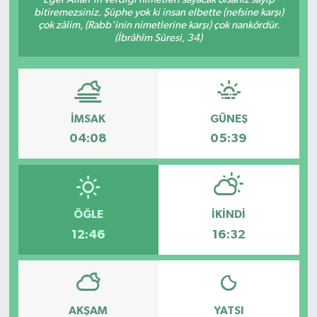
bitiremezsiniz. Şüphe yok ki insan elbette (nefsine karşı)
Dünya
çok zâlim, (Rabb'inin nimetlerine karşı) çok nankördür.
(İbrâhîm Sûresi, 34)
Eğitim
Ekonomi
İMSAK
GÜNEŞ
Emet
04:08
05:39
Foto Galeri
Gediz
ÖĞLE
İKINDI
12:46
16:32
Genel
Gündem
AKŞAM
YATSI
Hisarcık