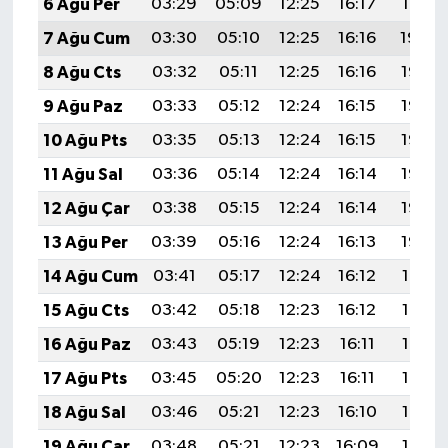
6 Ağu Per
03:29
05:09
12:25
16:17
19:31
Türkiye
7 Ağu Cum
03:30
05:10
12:25
16:16
19:29
Video Galeri
8 Ağu Cts
03:32
05:11
12:25
16:16
19:28
9 Ağu Paz
03:33
05:12
12:24
16:15
19:27
Yaşam
10 Ağu Pts
03:35
05:13
12:24
16:15
19:26
Yemek Tarifleri
11 Ağu Sal
03:36
05:14
12:24
16:14
19:25
12 Ağu Çar
03:38
05:15
12:24
16:14
19:23
13 Ağu Per
03:39
05:16
12:24
16:13
19:22
14 Ağu Cum
03:41
05:17
12:24
16:12
19:21
15 Ağu Cts
03:42
05:18
12:23
16:12
19:19
16 Ağu Paz
03:43
05:19
12:23
16:11
19:18
17 Ağu Pts
03:45
05:20
12:23
16:11
19:17
18 Ağu Sal
03:46
05:21
12:23
16:10
19:15
19 Ağu Çar
03:48
05:21
12:23
16:09
19:14