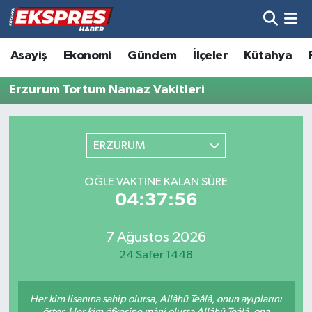
Altıntaş
Hava Durumu
Asayiş
Ekonomi
Gündem
İlçeler
Kütahya
Asayiş
Trafik Durumu
Erzurum Tortum Namaz Vakitleri
Aslanapa
Süper Lig Puan Durumu ve Fikstür
ERZURUM
Biyografiler
Tüm Manşetler
ÖĞLE VAKTINE KALAN SÜRE
Bölge
Son Dakika Haberleri
04:37:56
Çavdarhisar
Haber Arşivi
7 Ağustos 2026
24 Safer 1448
Domaniç
Her kim lisanına sahip olursa, Allâhü Teâlâ, onun ayıplarını
Dumlupınar
örter. Her kim öfkesine mâni olursa Allâhü Teâlâ, ona