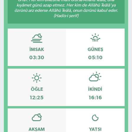
kıyâmet günü azap etmez. Her kim de Allâhü Teâlâ'ya
Dünya
özrünü arz ederse Allâhü Teâlâ, onun özrünü kabul eder.
(Hadis-i şerif)
Eğitim
Ekonomi
İMSAK
GÜNEŞ
Emet
03:30
05:10
Foto Galeri
Gediz
ÖĞLE
İKINDI
12:25
16:16
Genel
Gündem
AKŞAM
YATSI
Hisarcık