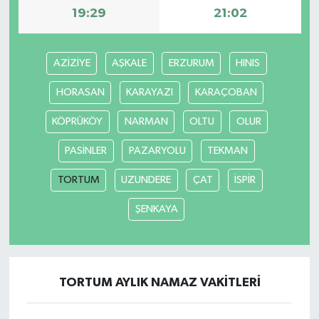
19:29
21:02
İlçeler
AZİZİYE
AŞKALE
ERZURUM
HINIS
Köşe Yazıları
HORASAN
KARAYAZI
KARAÇOBAN
Kültür Sanat
KÖPRÜKÖY
NARMAN
OLTU
OLUR
Kütahya
PASİNLER
PAZARYOLU
TEKMAN
Magazin
TORTUM
UZUNDERE
ÇAT
İSPİR
ŞENKAYA
Otomobil
Pazarlar
TORTUM AYLIK NAMAZ VAKITLERI
Politika