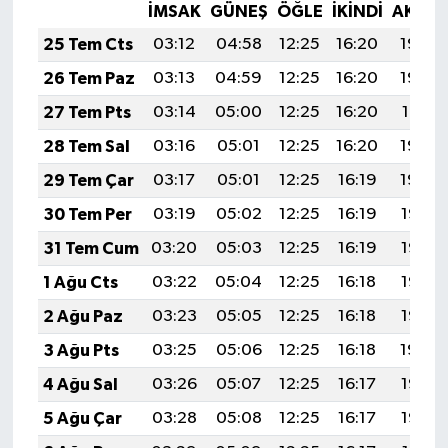
Resmi İlan
İMSAK
GÜNEŞ
ÖĞLE
İKINDI
AKŞA
25 Tem Cts
03:12
04:58
12:25
16:20
19:43
Rüya Tabirleri
26 Tem Paz
03:13
04:59
12:25
16:20
19:42
Sağlık
27 Tem Pts
03:14
05:00
12:25
16:20
19:41
28 Tem Sal
03:16
05:01
12:25
16:20
19:40
Şaphane
29 Tem Çar
03:17
05:01
12:25
16:19
19:39
Simav
30 Tem Per
03:19
05:02
12:25
16:19
19:38
31 Tem Cum
03:20
05:03
12:25
16:19
19:37
Siyaset
1 Ağu Cts
03:22
05:04
12:25
16:18
19:36
Spor
2 Ağu Paz
03:23
05:05
12:25
16:18
19:35
3 Ağu Pts
03:25
05:06
12:25
16:18
19:34
Tavşanlı
4 Ağu Sal
03:26
05:07
12:25
16:17
19:33
Teknoloji
5 Ağu Çar
03:28
05:08
12:25
16:17
19:32