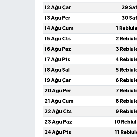
Resmi İlan
12 Ağu Çar
29 Sa
Rüya Tabirleri
13 Ağu Per
30 Sa
14 Ağu Cum
1 Rebiul
Sağlık
15 Ağu Cts
2 Rebiul
Şaphane
16 Ağu Paz
3 Rebiul
17 Ağu Pts
4 Rebiul
Simav
18 Ağu Sal
5 Rebiul
Siyaset
19 Ağu Çar
6 Rebiul
20 Ağu Per
7 Rebiul
Spor
21 Ağu Cum
8 Rebiul
Tavşanlı
22 Ağu Cts
9 Rebiul
23 Ağu Paz
10 Rebiu
Teknoloji
24 Ağu Pts
11 Rebiu