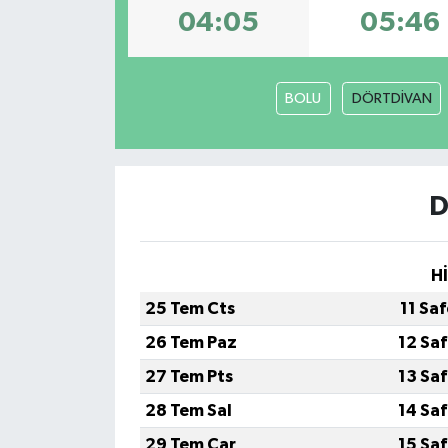
04:05
05:46
Dünya
Eğitim
BOLU
DÖRTDİVAN
Ekonomi
Emet
D
Foto Galeri
H
Gediz
25 Tem Cts
11 Sa
Genel
26 Tem Paz
12 Sa
27 Tem Pts
13 Sa
Gündem
28 Tem Sal
14 Sa
Hisarcık
29 Tem Çar
15 Sa