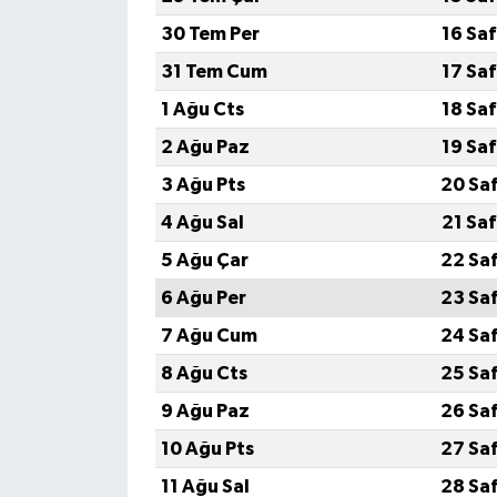
30 Tem Per
16 Sa
İlçeler
31 Tem Cum
17 Sa
Köşe Yazıları
1 Ağu Cts
18 Sa
2 Ağu Paz
19 Sa
Kültür Sanat
3 Ağu Pts
20 Sa
Kütahya
4 Ağu Sal
21 Sa
5 Ağu Çar
22 Sa
Magazin
6 Ağu Per
23 Sa
Otomobil
7 Ağu Cum
24 Sa
8 Ağu Cts
25 Sa
Pazarlar
9 Ağu Paz
26 Sa
Politika
10 Ağu Pts
27 Sa
11 Ağu Sal
28 Sa