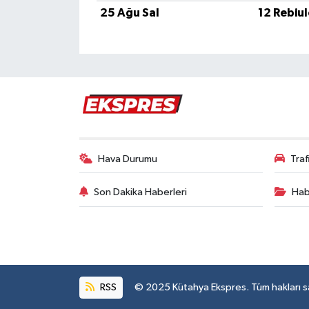
Türkiye
25 Ağu Sal
12 Rebiu
Video Galeri
Yaşam
Yemek Tarifleri
Hava Durumu
Tra
Son Dakika Haberleri
Hab
RSS
© 2025 Kütahya Ekspres. Tüm hakları sak