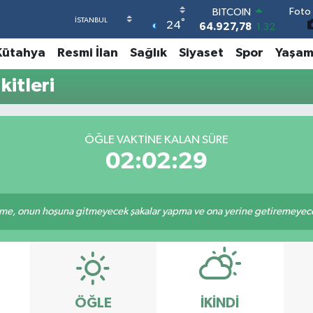
Foto 
BITCOIN
°
24
64.927,78
1.32
DOLAR
Kütahya
Resmi İlan
Sağlık
Siyaset
Spor
Yaşa
47,5894
0.08
EURO
itleri
55,0398
-0.02
STERLİN
64,1581
0.16
GRAM ALTIN
ÖĞLE VAKTINE KALAN SÜRE
6527.85
0.54
02:02:29
BİST100
13.703
11
e, onun hoşuna gitmeyecek şakalar yapma ve ona yerine getiremeyeceği
ÖĞLE
İKINDI