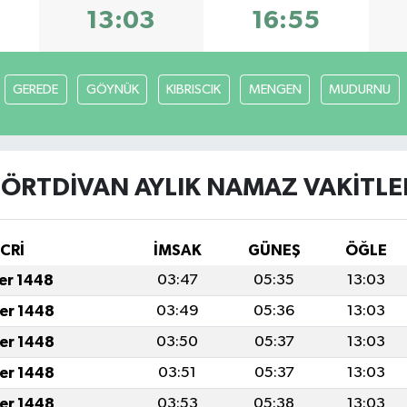
13:03
16:55
GEREDE
GÖYNÜK
KIBRISCIK
MENGEN
MUDURNU
ÖRTDİVAN AYLIK NAMAZ VAKITLE
İCRİ
İMSAK
GÜNEŞ
ÖĞLE
fer 1448
03:47
05:35
13:03
fer 1448
03:49
05:36
13:03
fer 1448
03:50
05:37
13:03
fer 1448
03:51
05:37
13:03
fer 1448
03:53
05:38
13:03