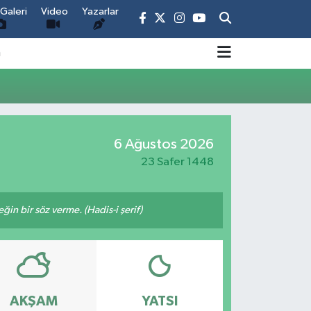
Galeri
Video
Yazarlar
m
6 Ağustos 2026
23 Safer 1448
n bir söz verme. (Hadis-i şerif)
AKŞAM
YATSI