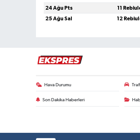
Türkiye
24 Ağu Pts
11 Rebiu
25 Ağu Sal
12 Rebiu
Video Galeri
Yaşam
Yemek Tarifleri
Hava Durumu
Tra
Son Dakika Haberleri
Hab