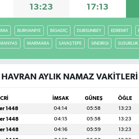
13:23
17:13
RMA
BURHANİYE
BİGADİÇ
DURSUNBEY
EDREMİT
MANYAS
MARMARA
SAVAŞTEPE
SINDIRGI
SUSURLUK
HAVRAN AYLIK NAMAZ VAKITLERI
İCRİ
İMSAK
GÜNEŞ
ÖĞLE
fer 1448
04:14
05:58
13:23
fer 1448
04:15
05:58
13:23
fer 1448
04:16
05:59
13:23