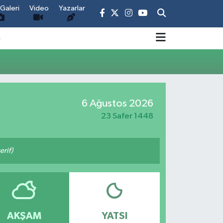
Galeri
Video
Yazarlar
m
6 Ağustos 2026
23 Safer 1448
rif)
AKŞAM
YATSI