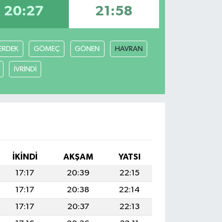
20:27
21:58
ERDEK
GÖMEÇ
GÖNEN
HAVRAN
İVRİNDİ
İKINDI
AKŞAM
YATSI
17:17
20:39
22:15
17:17
20:38
22:14
17:17
20:37
22:13