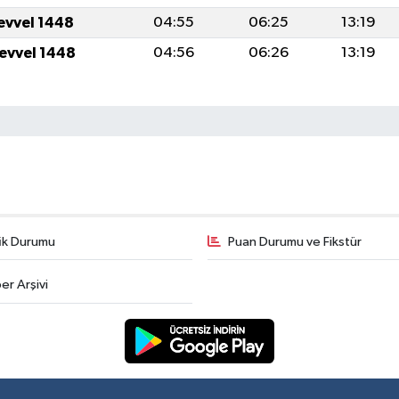
levvel 1448
04:55
06:25
13:19
levvel 1448
04:56
06:26
13:19
fik Durumu
Puan Durumu ve Fikstür
er Arşivi