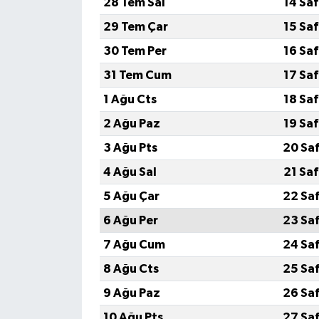
28 Tem Sal
14 Sa
29 Tem Çar
15 Sa
İlçeler
30 Tem Per
16 Sa
Köşe Yazıları
31 Tem Cum
17 Sa
1 Ağu Cts
18 Sa
Kültür Sanat
2 Ağu Paz
19 Sa
Kütahya
3 Ağu Pts
20 Sa
4 Ağu Sal
21 Sa
Magazin
5 Ağu Çar
22 Sa
Otomobil
6 Ağu Per
23 Sa
7 Ağu Cum
24 Sa
Pazarlar
8 Ağu Cts
25 Sa
Politika
9 Ağu Paz
26 Sa
10 Ağu Pts
27 Sa