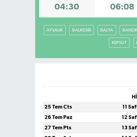
04:30
06:08
Dünya
Eğitim
AYVALIK
BALIKESİR
BALYA
BANDI
Ekonomi
KEPSUT
Emet
Foto Galeri
Gediz
H
Genel
25 Tem Cts
11 Sa
26 Tem Paz
12 Sa
Gündem
27 Tem Pts
13 Sa
Hisarcık