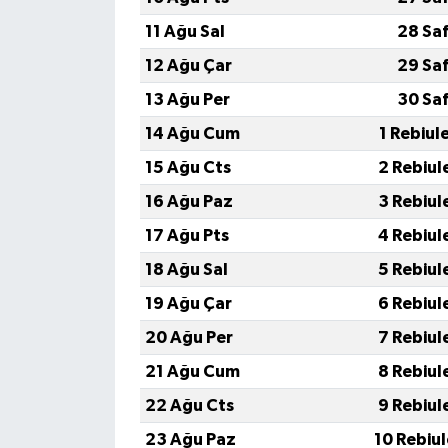
Resmi İlan
11 Ağu Sal
28 Sa
Rüya Tabirleri
12 Ağu Çar
29 Sa
13 Ağu Per
30 Sa
Sağlık
14 Ağu Cum
1 Rebiul
Şaphane
15 Ağu Cts
2 Rebiul
16 Ağu Paz
3 Rebiul
Simav
17 Ağu Pts
4 Rebiul
Siyaset
18 Ağu Sal
5 Rebiul
19 Ağu Çar
6 Rebiul
Spor
20 Ağu Per
7 Rebiul
Tavşanlı
21 Ağu Cum
8 Rebiul
22 Ağu Cts
9 Rebiul
Teknoloji
23 Ağu Paz
10 Rebiu