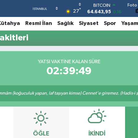
Foto 
BITCOIN
°
27
64.643,95
0.16
DOLAR
Kütahya
Resmi İlan
Sağlık
Siyaset
Spor
Yaşa
47,6006
0.06
EURO
kitleri
55,0250
0.02
STERLİN
64,2398
0.2
GRAM ALTIN
YATSI VAKTINE KALAN SÜRE
6513.94
0.32
02:39:49
BİST100
13.768
48
mâm (koğuculuk yapan, laf taşıyan kimse) Cennet'e giremez. (Hadis-i şe
ÖĞLE
İKINDI