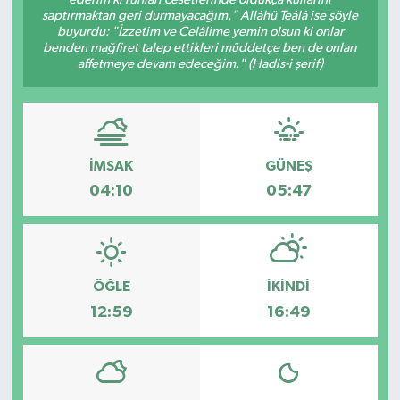
saptırmaktan geri durmayacağım." Allâhü Teâlâ ise şöyle
Dünya
buyurdu: "İzzetim ve Celâlime yemin olsun ki onlar
benden mağfiret talep ettikleri müddetçe ben de onları
affetmeye devam edeceğim." (Hadis-i şerif)
Eğitim
Ekonomi
İMSAK
GÜNEŞ
Emet
04:10
05:47
Foto Galeri
Gediz
ÖĞLE
İKINDI
Genel
12:59
16:49
Gündem
Hisarcık