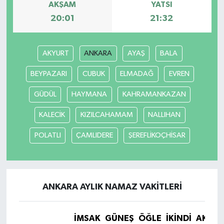
AKŞAM
YATSI
20:01
21:32
İlçeler
Köşe Yazıları
AKYURT
ANKARA
AYAŞ
BALA
Kültür Sanat
BEYPAZARI
CUBUK
ELMADAĞ
EVREN
GÜDÜL
HAYMANA
KAHRAMANKAZAN
Kütahya
KALECİK
KIZILCAHAMAM
NALLIHAN
Magazin
POLATLI
ÇAMLIDERE
ŞEREFLİKOÇHİSAR
Otomobil
Pazarlar
ANKARA AYLIK NAMAZ VAKITLERI
Politika
İMSAK
GÜNEŞ
ÖĞLE
İKINDI
AKŞA