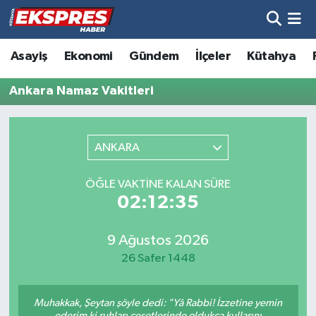
Altıntaş
Hava Durumu
Asayiş
Ekonomi
Gündem
İlçeler
Kütahya
Asayiş
Trafik Durumu
Ankara Namaz Vakitleri
Aslanapa
Süper Lig Puan Durumu ve Fikstür
ANKARA
Biyografiler
Tüm Manşetler
ÖĞLE VAKTINE KALAN SÜRE
Bölge
Son Dakika Haberleri
02:12:35
Çavdarhisar
Haber Arşivi
9 Ağustos 2026
26 Safer 1448
Domaniç
Muhakkak, Şeytan şöyle dedi: "Yâ Rabbi! İzzetine yemin
Dumlupınar
ederim ki ruhları cesetlerinde oldukça kullarını