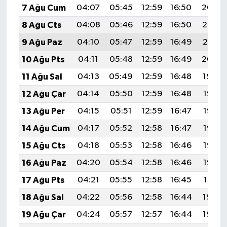
7 Ağu Cum
04:07
05:45
12:59
16:50
20:04
Türkiye
8 Ağu Cts
04:08
05:46
12:59
16:50
20:02
Video Galeri
9 Ağu Paz
04:10
05:47
12:59
16:49
20:01
10 Ağu Pts
04:11
05:48
12:59
16:49
20:00
Yaşam
11 Ağu Sal
04:13
05:49
12:59
16:48
19:59
Yemek Tarifleri
12 Ağu Çar
04:14
05:50
12:59
16:48
19:57
13 Ağu Per
04:15
05:51
12:59
16:47
19:56
14 Ağu Cum
04:17
05:52
12:58
16:47
19:55
15 Ağu Cts
04:18
05:53
12:58
16:46
19:53
16 Ağu Paz
04:20
05:54
12:58
16:46
19:52
17 Ağu Pts
04:21
05:55
12:58
16:45
19:51
18 Ağu Sal
04:22
05:56
12:58
16:44
19:49
19 Ağu Çar
04:24
05:57
12:57
16:44
19:48