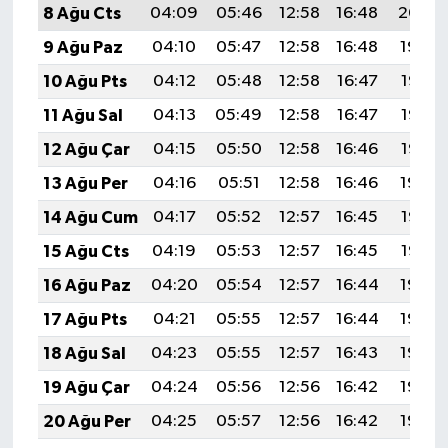
8 Ağu Cts
04:09
05:46
12:58
16:48
20:00
Türkiye
9 Ağu Paz
04:10
05:47
12:58
16:48
19:59
Video Galeri
10 Ağu Pts
04:12
05:48
12:58
16:47
19:58
11 Ağu Sal
04:13
05:49
12:58
16:47
19:57
Yaşam
12 Ağu Çar
04:15
05:50
12:58
16:46
19:56
Yemek Tarifleri
13 Ağu Per
04:16
05:51
12:58
16:46
19:54
14 Ağu Cum
04:17
05:52
12:57
16:45
19:53
15 Ağu Cts
04:19
05:53
12:57
16:45
19:52
16 Ağu Paz
04:20
05:54
12:57
16:44
19:50
17 Ağu Pts
04:21
05:55
12:57
16:44
19:49
18 Ağu Sal
04:23
05:55
12:57
16:43
19:48
19 Ağu Çar
04:24
05:56
12:56
16:42
19:46
20 Ağu Per
04:25
05:57
12:56
16:42
19:45