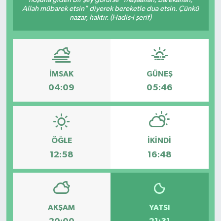
Allah mübarek etsin" diyerek bereketle dua etsin. Çünkü
Dünya
nazar, haktır. (Hadis-i şerif)
Eğitim
Ekonomi
İMSAK
GÜNEŞ
04:09
05:46
Emet
Foto Galeri
ÖĞLE
İKINDI
Gediz
12:58
16:48
Genel
Gündem
AKŞAM
YATSI
Hisarcık