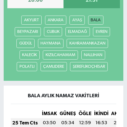
20:00
21:31
İlçeler
AKYURT
ANKARA
AYAŞ
BALA
Köşe Yazıları
BEYPAZARI
CUBUK
ELMADAĞ
EVREN
Kültür Sanat
GÜDÜL
HAYMANA
KAHRAMANKAZAN
KALECİK
KIZILCAHAMAM
NALLIHAN
Kütahya
POLATLI
ÇAMLIDERE
ŞEREFLİKOÇHİSAR
Magazin
Otomobil
BALA AYLIK NAMAZ VAKITLERI
Pazarlar
İMSAK
GÜNEŞ
ÖĞLE
İKINDI
AKŞA
Politika
25 Tem Cts
03:50
05:34
12:59
16:53
20:15