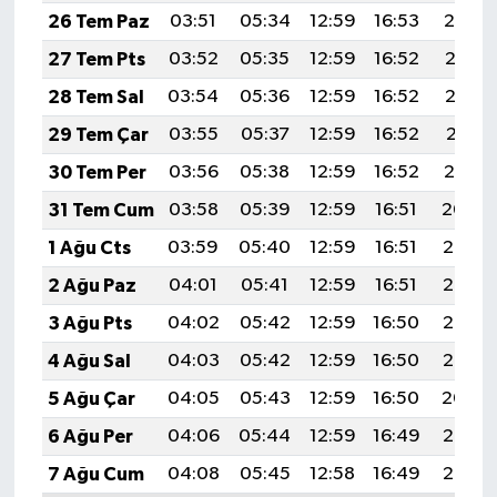
Resmi İlan
26 Tem Paz
03:51
05:34
12:59
16:53
20:14
27 Tem Pts
03:52
05:35
12:59
16:52
20:13
Rüya Tabirleri
28 Tem Sal
03:54
05:36
12:59
16:52
20:12
Sağlık
29 Tem Çar
03:55
05:37
12:59
16:52
20:11
30 Tem Per
03:56
05:38
12:59
16:52
20:10
Şaphane
31 Tem Cum
03:58
05:39
12:59
16:51
20:09
Simav
1 Ağu Cts
03:59
05:40
12:59
16:51
20:08
2 Ağu Paz
04:01
05:41
12:59
16:51
20:07
Siyaset
3 Ağu Pts
04:02
05:42
12:59
16:50
20:06
Spor
4 Ağu Sal
04:03
05:42
12:59
16:50
20:05
5 Ağu Çar
04:05
05:43
12:59
16:50
20:04
Tavşanlı
6 Ağu Per
04:06
05:44
12:59
16:49
20:03
Teknoloji
7 Ağu Cum
04:08
05:45
12:58
16:49
20:02