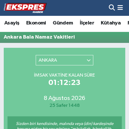
Altıntaş
Hava Durumu
Asayiş
Ekonomi
Gündem
İlçeler
Kütahya
Asayiş
Trafik Durumu
Ankara Bala Namaz Vakitleri
Aslanapa
Süper Lig Puan Durumu ve Fikstür
ANKARA
Biyografiler
Tüm Manşetler
İMSAK VAKTINE KALAN SÜRE
Bölge
Son Dakika Haberleri
01:12:23
Çavdarhisar
Haber Arşivi
8 Ağustos 2026
25 Safer 1448
Domaniç
Sizden biri kendisinde, malında veya (din) kardeşinde
Dumlupınar
hoşuna giden bir şey görürse "mâşâallah, bârekallâh,