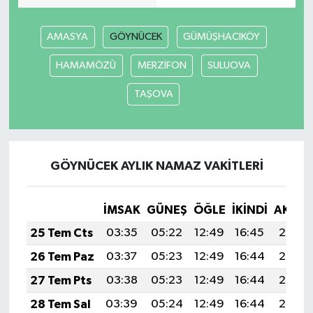
İlçeler
AMASYA
GÖYNÜCEK
GÜMÜŞHACIKÖY
HAMAMÖZÜ
MERZİFON
SULUOVA
Köşe Yazıları
TAŞOVA
Kültür Sanat
Kütahya
GÖYNÜCEK AYLIK NAMAZ VAKITLERI
Magazin
İMSAK
GÜNEŞ
ÖĞLE
İKINDI
AKŞA
Otomobil
25 Tem Cts
03:35
05:22
12:49
16:45
20:07
Pazarlar
26 Tem Paz
03:37
05:23
12:49
16:44
20:06
27 Tem Pts
03:38
05:23
12:49
16:44
20:06
Politika
28 Tem Sal
03:39
05:24
12:49
16:44
20:05