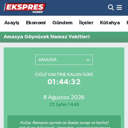
Altıntaş
Hava Durumu
Asayiş
Ekonomi
Gündem
İlçeler
Kütahya
Asayiş
Trafik Durumu
Amasya Göynücek Namaz Vakitleri
Aslanapa
Süper Lig Puan Durumu ve Fikstür
AMASYA
Biyografiler
Tüm Manşetler
ÖĞLE VAKTINE KALAN SÜRE
Bölge
Son Dakika Haberleri
01:44:32
Çavdarhisar
Haber Arşivi
8 Ağustos 2026
25 Safer 1448
Domaniç
Kullar, Ramazan ayında ne (kadar sevap ve fazilet)
Dumlupınar
olduğunu bilselerdi, ümmetim, senenin tamamının