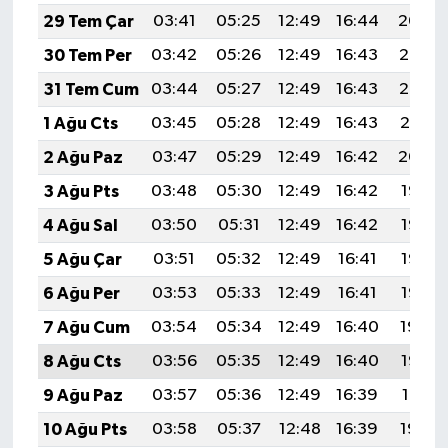
Resmi İlan
29 Tem Çar
03:41
05:25
12:49
16:44
20:04
30 Tem Per
03:42
05:26
12:49
16:43
20:03
Rüya Tabirleri
31 Tem Cum
03:44
05:27
12:49
16:43
20:02
Sağlık
1 Ağu Cts
03:45
05:28
12:49
16:43
20:01
2 Ağu Paz
03:47
05:29
12:49
16:42
20:00
Şaphane
3 Ağu Pts
03:48
05:30
12:49
16:42
19:58
Simav
4 Ağu Sal
03:50
05:31
12:49
16:42
19:57
5 Ağu Çar
03:51
05:32
12:49
16:41
19:56
Siyaset
6 Ağu Per
03:53
05:33
12:49
16:41
19:55
Spor
7 Ağu Cum
03:54
05:34
12:49
16:40
19:54
8 Ağu Cts
03:56
05:35
12:49
16:40
19:53
Tavşanlı
9 Ağu Paz
03:57
05:36
12:49
16:39
19:51
Teknoloji
10 Ağu Pts
03:58
05:37
12:48
16:39
19:50