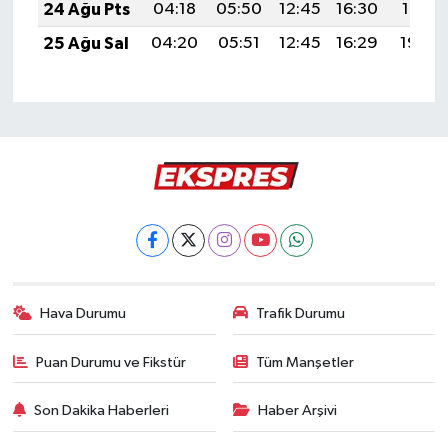
24 Ağu Pts
04:18
05:50
12:45
16:30
19:31
25 Ağu Sal
04:20
05:51
12:45
16:29
19:29
Hava Durumu
Trafik Durumu
Puan Durumu ve Fikstür
Tüm Manşetler
Son Dakika Haberleri
Haber Arşivi