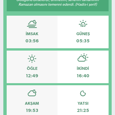
Ramazan olmasını temenni ederdi. (Hadis-i şerif)
Dünya
Eğitim
İMSAK
GÜNEŞ
Ekonomi
03:56
05:35
Emet
Foto Galeri
ÖĞLE
İKINDI
Gediz
12:49
16:40
Genel
Gündem
AKŞAM
YATSI
19:53
21:25
Hisarcık