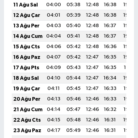
11 Ağu Sal
04:00
05:38
12:48
16:38
19:49
Türkiye
12 Ağu Çar
04:01
05:39
12:48
16:38
19:48
Video Galeri
13 Ağu Per
04:03
05:40
12:48
16:37
19:46
14 Ağu Cum
04:04
05:41
12:48
16:37
19:45
Yaşam
15 Ağu Cts
04:06
05:42
12:48
16:36
19:44
Yemek Tarifleri
16 Ağu Paz
04:07
05:42
12:47
16:35
19:42
17 Ağu Pts
04:09
05:43
12:47
16:35
19:41
18 Ağu Sal
04:10
05:44
12:47
16:34
19:39
19 Ağu Çar
04:11
05:45
12:47
16:33
19:38
20 Ağu Per
04:13
05:46
12:46
16:33
19:37
21 Ağu Cum
04:14
05:47
12:46
16:32
19:35
22 Ağu Cts
04:15
05:48
12:46
16:31
19:34
23 Ağu Paz
04:17
05:49
12:46
16:31
19:32