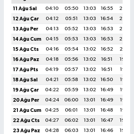
Türkiye
11 Ağu Sal
04:10
05:50
13:03
16:55
20:06
12 Ağu Çar
04:12
05:51
13:03
16:54
20:05
Video Galeri
13 Ağu Per
04:13
05:52
13:03
16:53
20:03
Yaşam
14 Ağu Cum
04:15
05:53
13:03
16:53
20:02
15 Ağu Cts
04:16
05:54
13:02
16:52
20:01
Yemek Tarifleri
16 Ağu Paz
04:18
05:56
13:02
16:51
19:59
17 Ağu Pts
04:19
05:57
13:02
16:51
19:58
18 Ağu Sal
04:21
05:58
13:02
16:50
19:56
19 Ağu Çar
04:22
05:59
13:02
16:49
19:55
20 Ağu Per
04:24
06:00
13:01
16:49
19:53
21 Ağu Cum
04:25
06:01
13:01
16:48
19:52
22 Ağu Cts
04:27
06:02
13:01
16:47
19:50
23 Ağu Paz
04:28
06:03
13:01
16:46
19:49