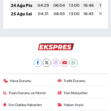
24 Ağu Pts
04:29
06:04
13:00
16:46
19:47
25 Ağu Sal
04:31
06:05
13:00
16:45
19:46
Hava Durumu
Trafik Durumu
Puan Durumu ve Fikstür
Tüm Manşetler
Son Dakika Haberleri
Haber Arşivi