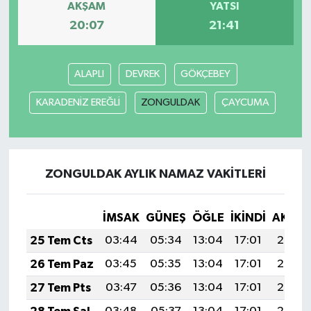
AKŞAM
YATSI
20:07
21:41
İlçeler
Köşe Yazıları
ALAPLI
DEVREK
GÖKÇEBEY
Kültür Sanat
KARADENİZ EREĞLİ
ZONGULDAK
ÇAYCUMA
Kütahya
ZONGULDAK AYLIK NAMAZ VAKITLERI
Magazin
Otomobil
İMSAK
GÜNEŞ
ÖĞLE
İKINDI
AKŞA
25 Tem Cts
03:44
05:34
13:04
17:01
20:25
Pazarlar
26 Tem Paz
03:45
05:35
13:04
17:01
20:24
Politika
27 Tem Pts
03:47
05:36
13:04
17:01
20:23