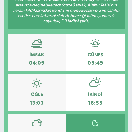
arasında geçinebileceği (güzel) ahlâk, Allâhü Teâlâ'nın
Dünya
haram kıldıklarından kendisini menedecek verâ ve cahilin
cahilce hareketlerini defedebileceği hilim (yumuşak
huyluluk)." (Hadis-i şerif)
Eğitim
Ekonomi
İMSAK
GÜNEŞ
Emet
04:09
05:49
Foto Galeri
Gediz
ÖĞLE
İKINDI
Genel
13:03
16:55
Gündem
Hisarcık