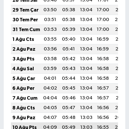
28 Tem Sal
03:48
05:37
13:04
17:01
20:22
Resmi İlan
29 Tem Çar
03:50
05:38
13:04
17:00
20:21
Rüya Tabirleri
30 Tem Per
03:51
05:38
13:04
17:00
20:20
31 Tem Cum
03:53
05:39
13:04
17:00
20:19
Sağlık
1 Ağu Cts
03:55
05:40
13:04
16:59
20:18
Şaphane
2 Ağu Paz
03:56
05:41
13:04
16:59
20:17
3 Ağu Pts
03:58
05:42
13:04
16:58
20:16
Simav
4 Ağu Sal
03:59
05:43
13:04
16:58
20:15
Siyaset
5 Ağu Çar
04:01
05:44
13:04
16:58
20:14
6 Ağu Per
04:02
05:45
13:04
16:57
20:12
Spor
7 Ağu Cum
04:04
05:46
13:04
16:57
20:11
Tavşanlı
8 Ağu Cts
04:05
05:47
13:04
16:56
20:10
9 Ağu Paz
04:07
05:48
13:03
16:56
20:09
Teknoloji
10 Ağu Pts
04:09
05:49
13:03
16:55
20:07