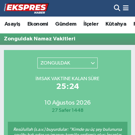
Altıntaş
Hava Durumu
Asayiş
Ekonomi
Gündem
İlçeler
Kütahya
Asayiş
Trafik Durumu
Zonguldak Namaz Vakitleri
Aslanapa
Süper Lig Puan Durumu ve Fikstür
ZONGULDAK
Biyografiler
Tüm Manşetler
İMSAK VAKTINE KALAN SÜRE
Bölge
Son Dakika Haberleri
25:24
Çavdarhisar
Haber Arşivi
10 Ağustos 2026
27 Safer 1448
Domaniç
Resûlullah (s.a.v.) buyurdular: "Kimde şu üç şey bulunursa
Dumlupınar
sevâbı hak eder ve imanını kemâle erdirmiş olur: İnsanlar