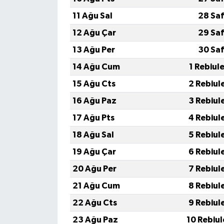
Resmi İlan
11 Ağu Sal
28 Saf
Rüya Tabirleri
12 Ağu Çar
29 Saf
13 Ağu Per
30 Saf
Sağlık
14 Ağu Cum
1 Rebiul
Şaphane
15 Ağu Cts
2 Rebiul
16 Ağu Paz
3 Rebiul
Simav
17 Ağu Pts
4 Rebiul
Siyaset
18 Ağu Sal
5 Rebiul
19 Ağu Çar
6 Rebiul
Spor
20 Ağu Per
7 Rebiul
Tavşanlı
21 Ağu Cum
8 Rebiul
22 Ağu Cts
9 Rebiul
Teknoloji
23 Ağu Paz
10 Rebiu