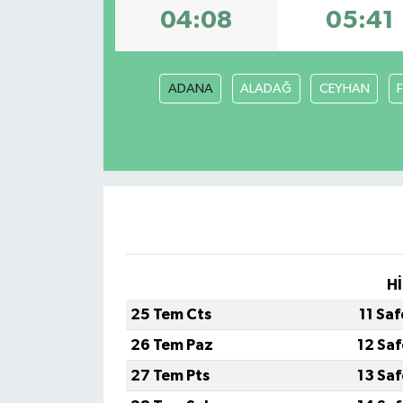
04:08
05:41
Dünya
Eğitim
ADANA
ALADAĞ
CEYHAN
Ekonomi
Emet
Foto Galeri
Gediz
Hİ
Genel
25 Tem Cts
11 Sa
26 Tem Paz
12 Sa
Gündem
27 Tem Pts
13 Sa
Hisarcık