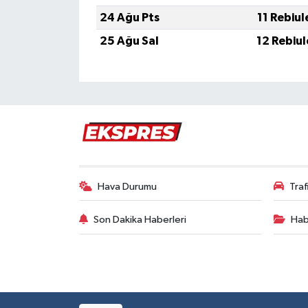
Türkiye
24 Ağu Pts
11 Rebiu
25 Ağu Sal
12 Rebiu
Video Galeri
Yaşam
Yemek Tarifleri
Hava Durumu
Tra
Son Dakika Haberleri
Hab