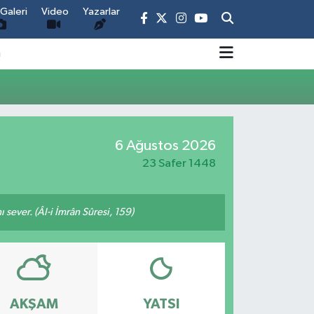
Galeri
Video
Yazarlar
m
6 Ağustos 2026
23 Safer 1448
 sever. (Âl-i İmrân Sûresi, 159)
AKŞAM
YATSI