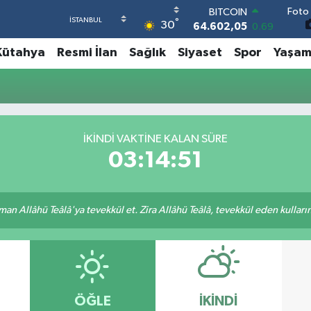
Foto 
BITCOIN
°
30
64.602,05
0.69
DOLAR
Kütahya
Resmi İlan
Sağlık
Siyaset
Spor
Yaşa
47,5986
0.06
EURO
55,0700
0.1
STERLİN
64,2438
0.21
GRAM ALTIN
İKINDI VAKTINE KALAN SÜRE
6513.94
0.32
03:14:51
BİST100
13.768
48
an Allâhü Teâlâ'ya tevekkül et. Zira Allâhü Teâlâ, tevekkül eden kullarını
ÖĞLE
İKINDI