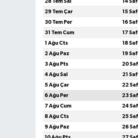
28 Tem Sal
14 Sa
29 Tem Çar
15 Sa
İlçeler
30 Tem Per
16 Sa
Köşe Yazıları
31 Tem Cum
17 Sa
1 Ağu Cts
18 Sa
Kültür Sanat
2 Ağu Paz
19 Sa
Kütahya
3 Ağu Pts
20 Saf
4 Ağu Sal
21 Sa
Magazin
5 Ağu Çar
22 Saf
Otomobil
6 Ağu Per
23 Saf
7 Ağu Cum
24 Saf
Pazarlar
8 Ağu Cts
25 Saf
Politika
9 Ağu Paz
26 Saf
10 Ağu Pts
27 Saf