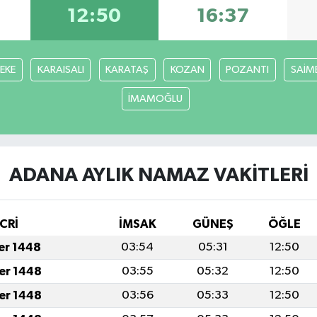
12:50
16:37
FEKE
KARAISALI
KARATAŞ
KOZAN
POZANTI
SAİM
İMAMOĞLU
ADANA AYLIK NAMAZ VAKITLERI
CRİ
İMSAK
GÜNEŞ
ÖĞLE
fer 1448
03:54
05:31
12:50
fer 1448
03:55
05:32
12:50
fer 1448
03:56
05:33
12:50