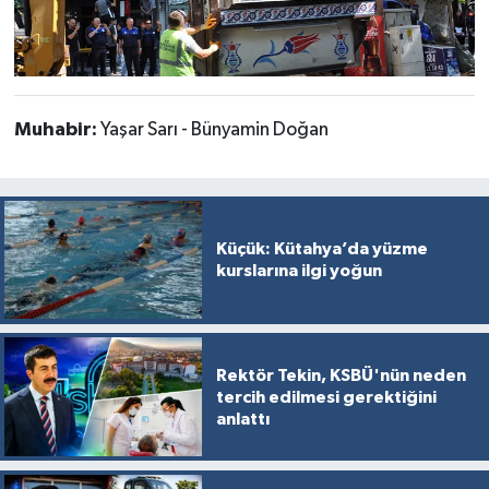
Muhabir:
Yaşar Sarı - Bünyamin Doğan
Küçük: Kütahya’da yüzme
kurslarına ilgi yoğun
Rektör Tekin, KSBÜ'nün neden
tercih edilmesi gerektiğini
anlattı