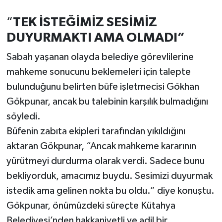
Türkiye
“
TEK İSTEĞİMİZ SESİMİZ
Video Galeri
DUYURMAKTI AMA OLMADI”
Sabah yaşanan olayda belediye görevlilerine
Yaşam
mahkeme sonucunu beklemeleri için talepte
Yemek Tarifleri
bulunduğunu belirten büfe işletmecisi Gökhan
Gökpunar, ancak bu talebinin karşılık bulmadığını
söyledi.
Büfenin zabıta ekipleri tarafından yıkıldığını
aktaran Gökpunar, “Ancak mahkeme kararının
yürütmeyi durdurma olarak verdi. Sadece bunu
bekliyorduk, amacımız buydu. Sesimizi duyurmak
istedik ama gelinen nokta bu oldu.” diye konuştu.
Gökpunar, önümüzdeki süreçte Kütahya
Belediyesi’nden hakkaniyetli ve adil bir