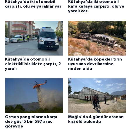
Kütahya’da iki otomobil
Kütahya'da iki otomobil
çarpıştı, ölü ve yaralılar var
kafa kafaya çarpıştı, ölü ve
yaralı var
Kütahya’da otomobil
Kütahya'da köpekler tırın
elektrikli bisiklete çarptı, 2
uçuruma devrilmesine
yaralı
neden oldu
Orman yangınlarına karşı
Muğla'da 4 gündür aranan
dev güç! 5 bin 597 araç
kişi ölü bulundu
görevde