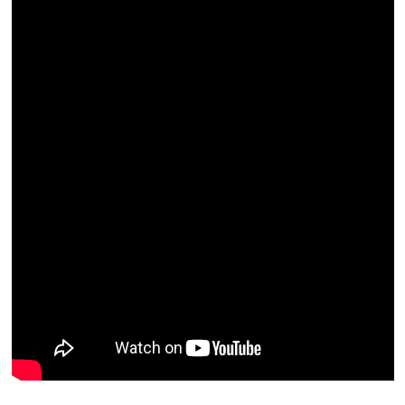
Resmi İlan
Rüya Tabirleri
Sağlık
Şaphane
Simav
Siyaset
Spor
Tavşanlı
Teknoloji