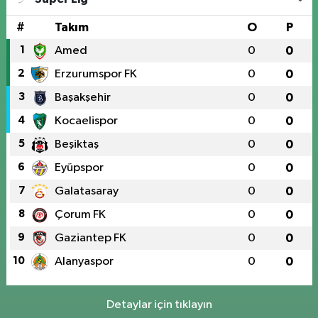
#
Takım
O
P
1
Amed
0
0
2
Erzurumspor FK
0
0
3
Başakşehir
0
0
4
Kocaelispor
0
0
5
Beşiktaş
0
0
6
Eyüpspor
0
0
7
Galatasaray
0
0
8
Çorum FK
0
0
9
Gaziantep FK
0
0
10
Alanyaspor
0
0
Detaylar için tıklayın