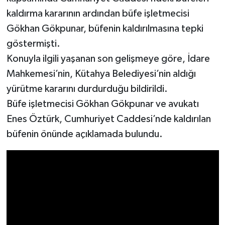
kaldırma kararının ardından büfe işletmecisi
İlçeler
Gökhan Gökpunar, büfenin kaldırılmasına tepki
göstermişti.
Köşe Yazıları
Konuyla ilgili yaşanan son gelişmeye göre, İdare
Mahkemesi’nin, Kütahya Belediyesi’nin aldığı
Kültür Sanat
yürütme kararını durdurduğu bildirildi.
Kütahya
Büfe işletmecisi Gökhan Gökpunar ve avukatı
Enes Öztürk, Cumhuriyet Caddesi’nde kaldırılan
Magazin
büfenin önünde açıklamada bulundu.
Otomobil
Pazarlar
Politika