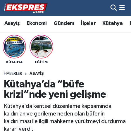
Altıntaş
Hava Durumu
Asayiş
Ekonomi
Gündem
İlçeler
Kütahya
Asayiş
Trafik Durumu
Aslanapa
Süper Lig Puan Durumu ve Fikstür
KÜTAHYA
EĞITIM
Biyografiler
Tüm Manşetler
HABERLER
ASAYIŞ
Bölge
Son Dakika Haberleri
Kütahya’da “büfe
krizi”nde yeni gelişme
Çavdarhisar
Haber Arşivi
Kütahya’da kentsel düzenleme kapsamında
Domaniç
kaldırılan ve gerileme neden olan büfenin
kaldırılması ile ilgili mahkeme yürütmeyi durdurma
Dumlupınar
kararı verdi.