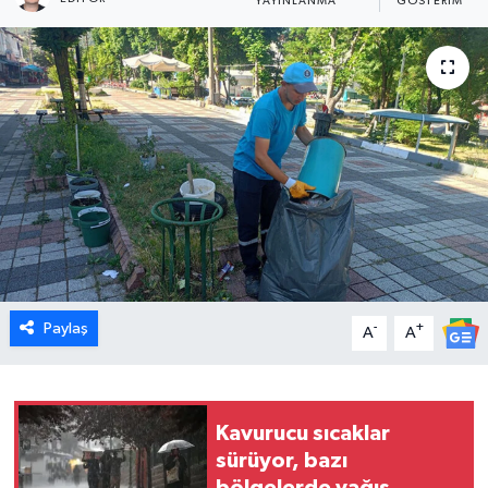
YAYINLANMA
GÖSTERIM
Dünya
Eğitim
Ekonomi
Emet
Foto Galeri
Gediz
Paylaş
-
+
A
A
Genel
Gündem
Kavurucu sıcaklar
sürüyor, bazı
Hisarcık