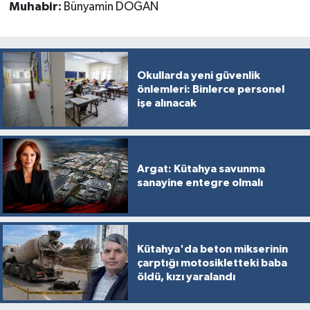
Muhabir:
Bünyamin DOĞAN
Okullarda yeni güvenlik
önlemleri: Binlerce personel
işe alınacak
Argat: Kütahya savunma
sanayine entegre olmalı
Kütahya'da beton mikserinin
çarptığı motosikletteki baba
öldü, kızı yaralandı