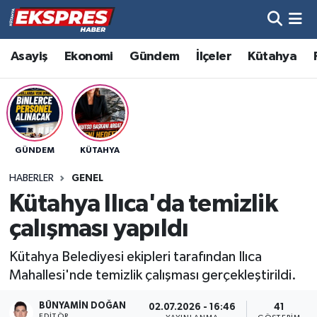
Altıntaş
Hava Durumu
Asayiş
Ekonomi
Gündem
İlçeler
Kütahya
Asayiş
Trafik Durumu
Aslanapa
Süper Lig Puan Durumu ve Fikstür
GÜNDEM
KÜTAHYA
Biyografiler
Tüm Manşetler
HABERLER
GENEL
Bölge
Son Dakika Haberleri
Kütahya Ilıca'da temizlik
çalışması yapıldı
Çavdarhisar
Haber Arşivi
Kütahya Belediyesi ekipleri tarafından Ilıca
Domaniç
Mahallesi'nde temizlik çalışması gerçekleştirildi.
Dumlupınar
BÜNYAMIN DOĞAN
02.07.2026 - 16:46
41
EDITÖR