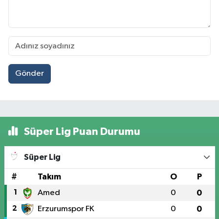
Gönder
Süper Lig Puan Durumu
Süper Lig
#
Takım
O
P
1
Amed
0
0
2
Erzurumspor FK
0
0