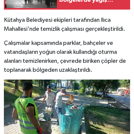
bölgelerde yağış
bekleniyor
İlçeler
Kütahya Belediyesi ekipleri tarafından Ilıca
Mahallesi'nde temizlik çalışması gerçekleştirildi.
Köşe Yazıları
Çalışmalar kapsamında parklar, bahçeler ve
Kültür Sanat
vatandaşların yoğun olarak kullandığı oturma
Kütahya
alanları temizlenirken, çevrede biriken çöpler de
toplanarak bölgeden uzaklaştırıldı.
Magazin
Otomobil
Pazarlar
Politika