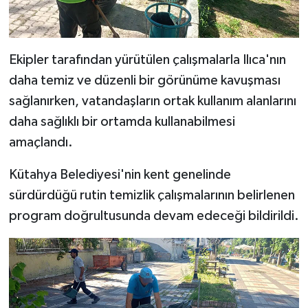
Resmi İlan
Rüya Tabirleri
Ekipler tarafından yürütülen çalışmalarla Ilıca'nın
Sağlık
daha temiz ve düzenli bir görünüme kavuşması
sağlanırken, vatandaşların ortak kullanım alanlarını
Şaphane
daha sağlıklı bir ortamda kullanabilmesi
amaçlandı.
Simav
Kütahya Belediyesi'nin kent genelinde
Siyaset
sürdürdüğü rutin temizlik çalışmalarının belirlenen
Spor
program doğrultusunda devam edeceği bildirildi.
Tavşanlı
Teknoloji