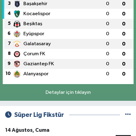
3
Başakşehir
0
0
4
Kocaelispor
0
0
5
Beşiktaş
0
0
6
Eyüpspor
0
0
7
Galatasaray
0
0
8
Çorum FK
0
0
9
Gaziantep FK
0
0
10
Alanyaspor
0
0
Detaylar için tıklayın
Süper Lig Fikstür
14 Ağustos, Cuma