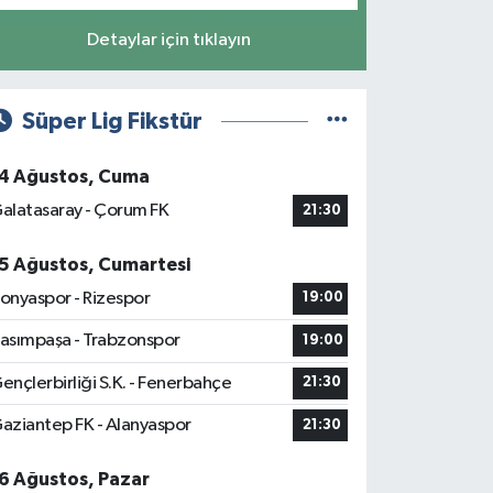
Detaylar için tıklayın
Süper Lig Fikstür
4 Ağustos, Cuma
alatasaray - Çorum FK
21:30
5 Ağustos, Cumartesi
onyaspor - Rizespor
19:00
asımpaşa - Trabzonspor
19:00
ençlerbirliği S.K. - Fenerbahçe
21:30
aziantep FK - Alanyaspor
21:30
6 Ağustos, Pazar