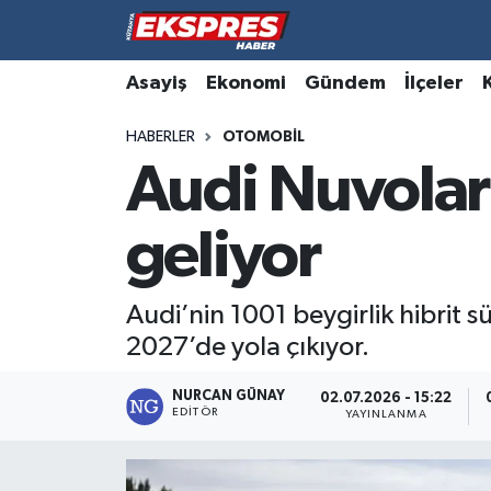
Altıntaş
Hava Durumu
Asayiş
Ekonomi
Gündem
İlçeler
HABERLER
OTOMOBIL
Asayiş
Trafik Durumu
Audi Nuvolar
Aslanapa
Süper Lig Puan Durumu ve Fikstür
geliyor
Biyografiler
Tüm Manşetler
Bölge
Son Dakika Haberleri
Audi’nin 1001 beygirlik hibrit 
2027’de yola çıkıyor.
Çavdarhisar
Haber Arşivi
NURCAN GÜNAY
02.07.2026 - 15:22
EDITÖR
Domaniç
YAYINLANMA
Dumlupınar