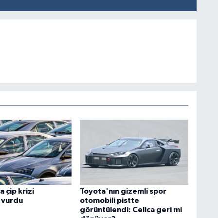
 çip krizi
Toyota'nın gizemli spor
 vurdu
otomobili pistte
görüntülendi: Celica geri mi