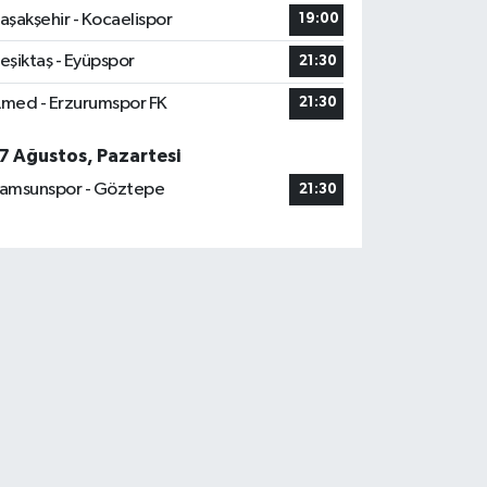
aşakşehir - Kocaelispor
19:00
eşiktaş - Eyüpspor
21:30
med - Erzurumspor FK
21:30
7 Ağustos, Pazartesi
amsunspor - Göztepe
21:30