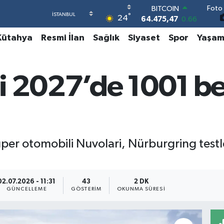
Foto 
DOLAR
°
24
47,5971
0.05
EURO
Kütahya
Resmi İlan
Sağlık
Siyaset
Spor
Yaşa
55,1336
0.18
STERLİN
64,2534
0.22
GRAM ALTIN
i 2027’de 1001 be
6518.23
0.39
BİST100
13.703
0
BITCOIN
64.475,47
0.66
süper otomobili Nuvolari, Nürburgring test
02.07.2026 - 11:31
43
2 DK
GÜNCELLEME
GÖSTERIM
OKUNMA SÜRESI