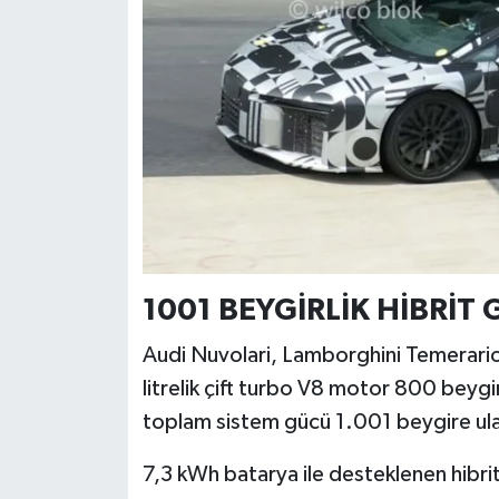
Türkiye
Video Galeri
Yaşam
Yemek Tarifleri
1001 BEYGİRLİK HİBRİT 
Audi Nuvolari, Lamborghini Temerario 
litrelik çift turbo V8 motor 800 beygir
toplam sistem gücü 1.001 beygire ula
7,3 kWh batarya ile desteklenen hibr