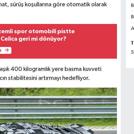
nat, sürüş koşullarına göre otomatik olarak
B
B
A
zemli spor otomobili pistte
 Celica geri mi dönüyor?
1
e
S
ık 400 kilogramlık yere basma kuvveti
ın stabilitesini artırmayı hedefliyor.