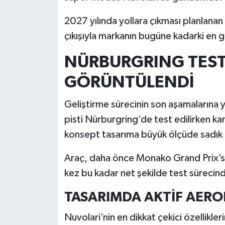
2027 yılında yollara çıkması planlanan
İlçeler
çıkışıyla markanın bugüne kadarki en 
Köşe Yazıları
NÜRBURGRING TEST
Kültür Sanat
GÖRÜNTÜLENDİ
Kütahya
Geliştirme sürecinin son aşamalarına 
pisti Nürburgring’de test edilirken ka
Magazin
konsept tasarıma büyük ölçüde sadık k
Otomobil
Araç, daha önce Monako Grand Prix’sin
kez bu kadar net şekilde test sürecin
Pazarlar
TASARIMDA AKTİF AERO
Politika
Nuvolari’nin en dikkat çekici özellikler