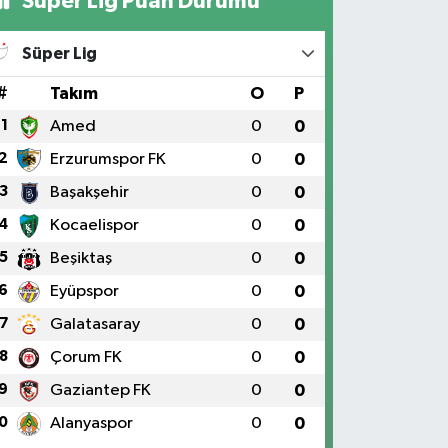
Süper Lig Puan Durumu
Süper Lig
#
Takım
O
P
1
Amed
0
0
2
Erzurumspor FK
0
0
3
Başakşehir
0
0
4
Kocaelispor
0
0
5
Beşiktaş
0
0
6
Eyüpspor
0
0
7
Galatasaray
0
0
8
Çorum FK
0
0
9
Gaziantep FK
0
0
0
Alanyaspor
0
0