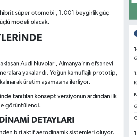
 hibrit süper otomobil, 1.001 beygirlik güç
güçlü modeli olacak.
LERİNDE
1
G
yaklaşan Audi Nuvolari, Almanya’nın efsanevi
meralara yakalandı. Yoğun kamuflajlı prototip,
1
alınarak üretim aşamasına ilerliyor.
K
K
de tanıtılan konsept versiyonun ardından ilk
de görüntülendi.
G
G
DİNAMİ DETAYLARI
inden biri aktif aerodinamik sistemleri oluyor.
1