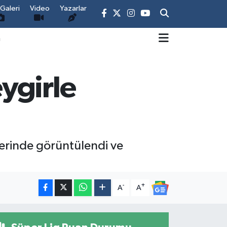
Galeri
Video
Yazarlar
m
ygirle
lerinde görüntülendi ve
-
+
A
A