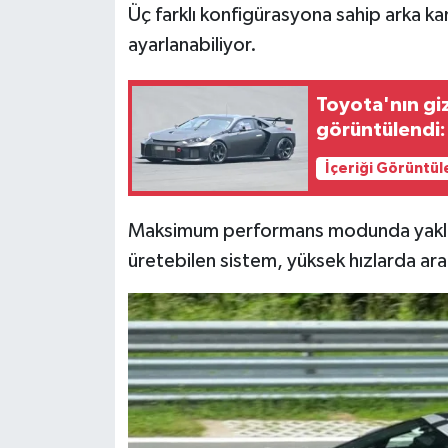
Resmi İlan
Üç farklı konfigürasyona sahip arka ka
ayarlanabiliyor.
Rüya Tabirleri
Toyota'nın gi
Sağlık
görüntülendi:
Şaphane
İçeriği Görüntül
Simav
Maksimum performans modunda yaklaş
üretebilen sistem, yüksek hızlarda arac
Siyaset
Spor
Tavşanlı
Teknoloji