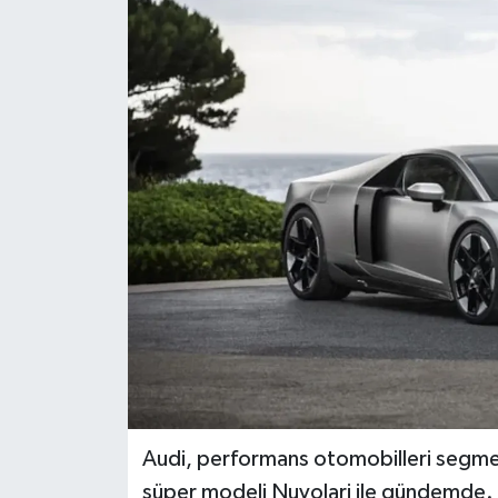
Dünya
Eğitim
Ekonomi
Emet
Foto Galeri
Gediz
Genel
Gündem
Audi, performans otomobilleri segmen
süper modeli Nuvolari ile gündemde.
Hisarcık