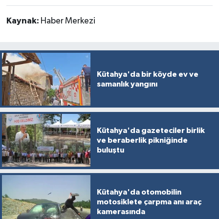
Kaynak:
Haber Merkezi
Kütahya'da bir köyde ev ve
samanlık yangını
Kütahya'da gazeteciler birlik
ve beraberlik pikniğinde
buluştu
Kütahya'da otomobilin
motosiklete çarpma anı araç
kamerasında