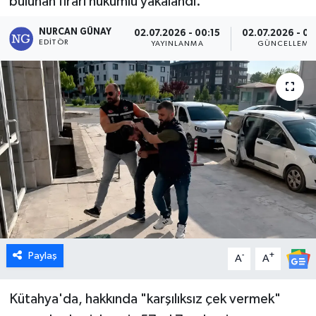
bulunan firari hükümlü yakalandı.
Dünya
NURCAN GÜNAY
02.07.2026 - 00:15
02.07.2026 - 09
EDITÖR
YAYINLANMA
GÜNCELLEME
Eğitim
Ekonomi
Emet
Foto Galeri
Gediz
Genel
Paylaş
-
+
A
A
Gündem
Kütahya'da, hakkında "karşılıksız çek vermek"
Hisarcık