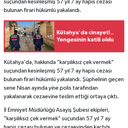
suçundan kesinleşmiş 57 yıl 7 ay hapis cezası
bulunan firari hükümlü yakalandı.
İlçeler
Köşe Yazıları
Kütahya'da cinayet!..
Yengesinin katili oldu
Kültür Sanat
Kütahya
Kütahya'da, hakkında "karşılıksız çek vermek"
suçundan kesinleşmiş 57 yıl 7 ay hapis cezası
Magazin
bulunan firari hükümlü yakalandı. Şüphelinin geçen
Otomobil
sene Nisan ayında yine polis tarafından
yakalanarak cezaevine teslim ettiği ortaya çıktı.
Pazarlar
İl Emniyet Müdürlüğü Asayiş Şubesi ekipleri,
Politika
"karşılıksız çek vermek" suçundan 57 yıl 7 ay
hapis cezası bulunan ve cezaevinden kaçtığı