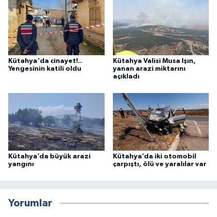
Kütahya'da cinayet!..
Kütahya Valisi Musa Işın,
Yengesinin katili oldu
yanan arazi miktarını
açıkladı
Kütahya’da büyük arazi
Kütahya’da iki otomobil
yangını
çarpıştı, ölü ve yaralılar var
Yorumlar