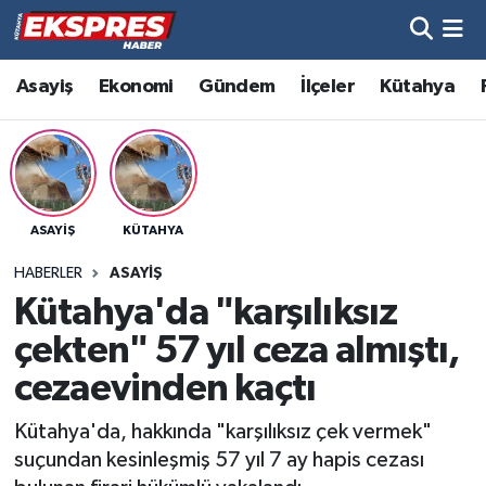
Altıntaş
Hava Durumu
Asayiş
Ekonomi
Gündem
İlçeler
Kütahya
Asayiş
Trafik Durumu
Aslanapa
Süper Lig Puan Durumu ve Fikstür
ASAYIŞ
KÜTAHYA
Biyografiler
Tüm Manşetler
HABERLER
ASAYIŞ
Bölge
Son Dakika Haberleri
Kütahya'da "karşılıksız
çekten" 57 yıl ceza almıştı,
Çavdarhisar
Haber Arşivi
cezaevinden kaçtı
Domaniç
Kütahya'da, hakkında "karşılıksız çek vermek"
suçundan kesinleşmiş 57 yıl 7 ay hapis cezası
Dumlupınar