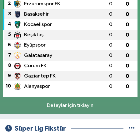
2
Erzurumspor FK
0
0
3
Başakşehir
0
0
4
Kocaelispor
0
0
5
Beşiktaş
0
0
6
Eyüpspor
0
0
7
Galatasaray
0
0
8
Çorum FK
0
0
9
Gaziantep FK
0
0
10
Alanyaspor
0
0
Detaylar için tıklayın
Süper Lig Fikstür