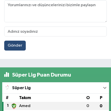
Gönder
Süper Lig Puan Durumu
Süper Lig
#
Takım
O
P
1
Amed
0
0