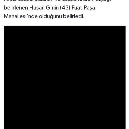
Resmi İlan
belirlenen Hasan G'nin (43) Fuat Paşa
Mahallesi'nde olduğunu belirledi.
Rüya Tabirleri
Sağlık
Şaphane
Simav
Siyaset
Spor
Tavşanlı
Teknoloji