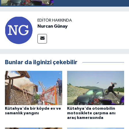
EDITÖR HAKKINDA
Nurcan Günay
Bunlar da ilginizi çekebilir
Kütahya'da bir köyde ev ve
Kütahya'da otomobilin
samanlık yangını
motosiklete çarpma anı
araç kamerasında