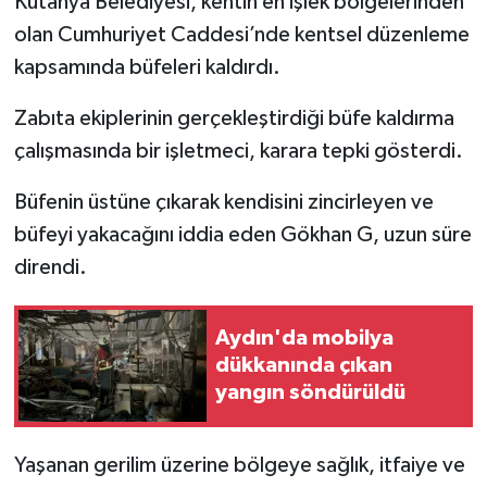
Kütahya Belediyesi, kentin en işlek bölgelerinden
olan Cumhuriyet Caddesi’nde kentsel düzenleme
İlçeler
kapsamında büfeleri kaldırdı.
Köşe Yazıları
Zabıta ekiplerinin gerçekleştirdiği büfe kaldırma
çalışmasında bir işletmeci, karara tepki gösterdi.
Kültür Sanat
Büfenin üstüne çıkarak kendisini zincirleyen ve
Kütahya
büfeyi yakacağını iddia eden Gökhan G, uzun süre
direndi.
Magazin
Otomobil
Aydın'da mobilya
dükkanında çıkan
Pazarlar
yangın söndürüldü
Politika
Yaşanan gerilim üzerine bölgeye sağlık, itfaiye ve