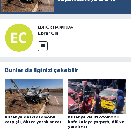
EDITÖR HAKKINDA
Ebrar Cin
Bunlar da ilginizi çekebilir
Kütahya’da iki otomobil
Kütahya'da iki otomobil
çarpıştı, ölü ve yaralılar var
kafa kafaya çarpıştı, ölü ve
yaralı var