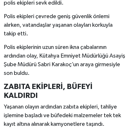
Resmi İlan
polis ekipleri sevk edildi.
Polis ekipleri çevrede geniş güvenlik önlemi
Rüya Tabirleri
alırken, vatandaşlar yaşanan olayları korkuyla
Sağlık
takip etti.
Şaphane
Polis ekiplerinin uzun süren ikna çabalarının
ardından olay, Kütahya Emniyet Müdürlüğü Asayiş
Simav
Şube Müdürü Sabri Karakoç’un araya girmesiyle
son buldu.
Siyaset
ZABITA EKİPLERİ, BÜFEYİ
Spor
KALDIRDI
Tavşanlı
Yaşanan olayın ardından zabıta ekipleri, tahliye
işlemine başladı ve büfedeki malzemeler tek tek
Teknoloji
kayıt altına alınarak kamyonetlere taşındı.