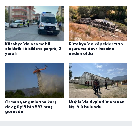
Kütahya’da otomobil
Kütahya'da köpekler tırın
elektrikli bisiklete çarptı, 2
uçuruma devrilmesine
yaralı
neden oldu
Orman yangınlarına karşı
Muğla'da 4 gündür aranan
dev güç! 5 bin 597 araç
kişi ölü bulundu
görevde