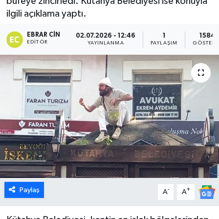
büfeye zincirledi. Kütahya Belediyesi ise konuyla
ilgili açıklama yaptı.
Dünya
EBRAR CIN
02.07.2026 - 12:46
1
1584
Eğitim
EDITÖR
YAYINLANMA
PAYLAŞIM
GÖSTERI
Ekonomi
Emet
Foto Galeri
Gediz
Genel
Paylaş
-
+
Gündem
A
A
Hisarcık