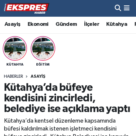
Altıntaş
Hava Durumu
Asayiş
Ekonomi
Gündem
İlçeler
Kütahya
Asayiş
Trafik Durumu
Aslanapa
Süper Lig Puan Durumu ve Fikstür
KÜTAHYA
EĞITIM
Biyografiler
Tüm Manşetler
HABERLER
ASAYIŞ
Bölge
Son Dakika Haberleri
Kütahya’da büfeye
kendisini zincirledi,
Çavdarhisar
Haber Arşivi
belediye ise açıklama yaptı
Domaniç
Kütahya’da kentsel düzenleme kapsamında
büfesi kaldırılmak istenen işletmeci kendisini
Dumlupınar