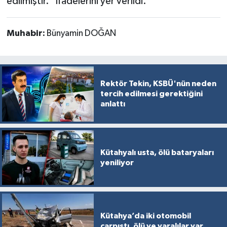
edilmiştir.” ifadelerini yer verildi.
Muhabir:
Bünyamin DOĞAN
Rektör Tekin, KSBÜ'nün neden
tercih edilmesi gerektiğini
anlattı
Kütahyalı usta, ölü bataryaları
yeniliyor
Kütahya’da iki otomobil
çarpıştı, ölü ve yaralılar var