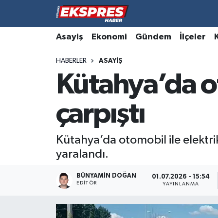
Altıntaş
Hava Durumu
Asayiş
Ekonomi
Gündem
İlçeler
HABERLER
ASAYIŞ
Asayiş
Trafik Durumu
Kütahya’da ot
Aslanapa
Süper Lig Puan Durumu ve Fikstür
çarpıştı
Biyografiler
Tüm Manşetler
Bölge
Son Dakika Haberleri
Kütahya’da otomobil ile elektrik
yaralandı.
Çavdarhisar
Haber Arşivi
BÜNYAMIN DOĞAN
01.07.2026 - 15:54
EDITÖR
Domaniç
YAYINLANMA
Dumlupınar