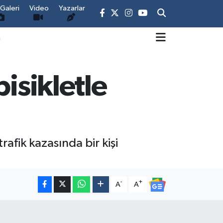
Galeri
Video
Yazarlar
m
isikletle
rafik kazasında bir kişi
-
+
A
A