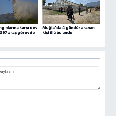
gınlarına karşı dev
Muğla'da 4 gündür aranan
n 597 araç görevde
kişi ölü bulundu