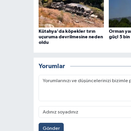
Kütahya'da köpekler tırın
Orman yan
uçuruma devrilmesine neden
güç! 5 bi
oldu
Yorumlar
Gönder