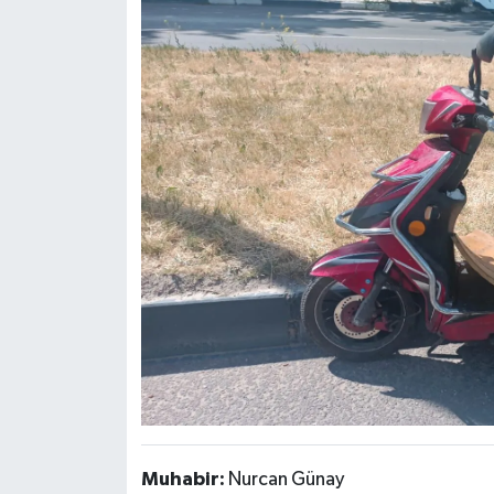
Türkiye
Video Galeri
Yaşam
Yemek Tarifleri
Muhabir:
Nurcan Günay