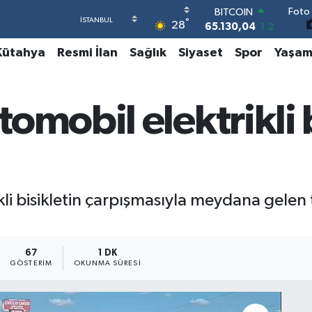
Foto 
DOLAR
°
28
47,7106
0.17
EURO
Kütahya
Resmi İlan
Sağlık
Siyaset
Spor
Yaşa
55,1652
0.27
STERLİN
64,4046
0.35
GRAM ALTIN
omobil elektrikli b
6648.99
2.59
BİST100
13.773
-19
BITCOIN
65.130,04
1.2
li bisikletin çarpışmasıyla meydana gelen t
67
1 DK
GÖSTERIM
OKUNMA SÜRESI