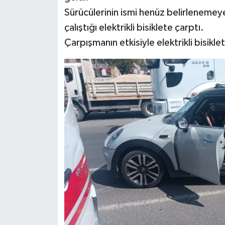
Sürücülerinin ismi henüz belirleneme
İlçeler
çalıştığı elektrikli bisiklete çarptı.
Çarpışmanın etkisiyle elektrikli bisikle
Köşe Yazıları
Kültür Sanat
Kütahya
Magazin
Otomobil
Pazarlar
Politika