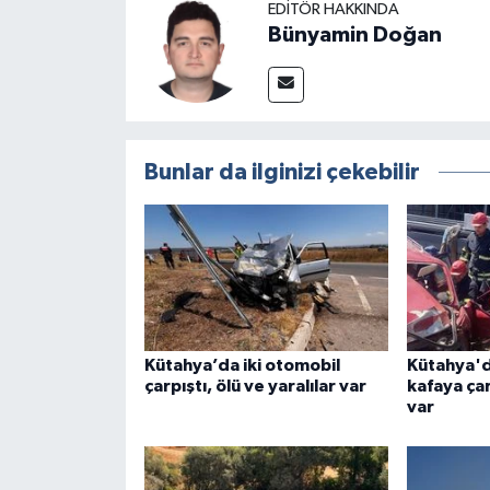
EDITÖR HAKKINDA
Bünyamin Doğan
Bunlar da ilginizi çekebilir
Kütahya’da iki otomobil
Kütahya'd
çarpıştı, ölü ve yaralılar var
kafaya çar
var