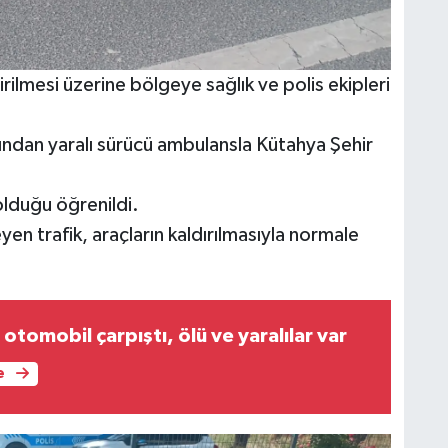
rilmesi üzerine bölgeye sağlık ve polis ekipleri
rdından yaralı sürücü ambulansla Kütahya Şehir
olduğu öğrenildi.
yen trafik, araçların kaldırılmasıyla normale
 otomobil çarpıştı, ölü ve yaralılar var
e