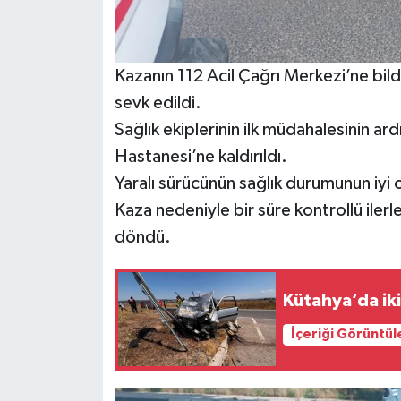
Resmi İlan
Rüya Tabirleri
Kazanın 112 Acil Çağrı Merkezi’ne bildi
Sağlık
sevk edildi.
Sağlık ekiplerinin ilk müdahalesinin a
Şaphane
Hastanesi’ne kaldırıldı.
Yaralı sürücünün sağlık durumunun iyi 
Simav
Kaza nedeniyle bir süre kontrollü ilerle
Siyaset
döndü.
Spor
Kütahya’da iki
Tavşanlı
İçeriği Görüntül
Teknoloji