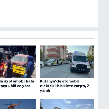
a iki otomobil kafa
Kütahya’da otomobil
pıştı, ölü ve yaralı
elektrikli bisiklete çarptı, 2
yaralı