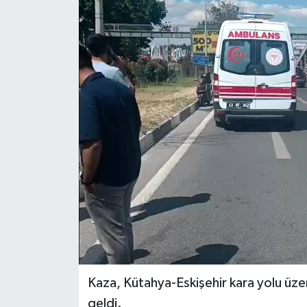
Dünya
Eğitim
Ekonomi
Emet
Foto Galeri
Gediz
Genel
Gündem
Kaza, Kütahya-Eskişehir kara yolu üze
geldi.
Hisarcık