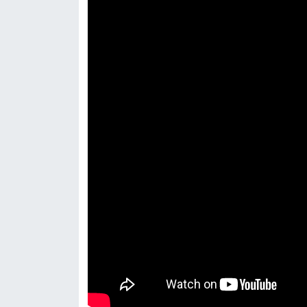
Resmi İlan
Rüya Tabirleri
Sağlık
Şaphane
Simav
Siyaset
Spor
Tavşanlı
Teknoloji