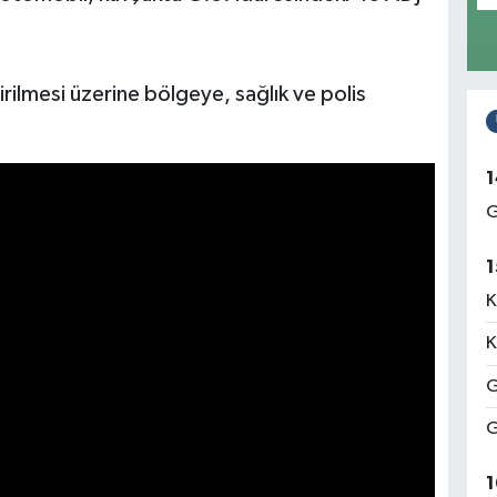
.
irilmesi üzerine bölgeye, sağlık ve polis
1
G
1
K
K
G
G
1