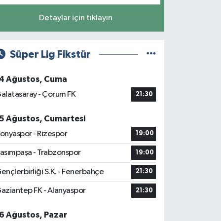
Detaylar için tıklayın
Süper Lig Fikstür
4 Ağustos, Cuma
alatasaray - Çorum FK
21:30
5 Ağustos, Cumartesi
onyaspor - Rizespor
19:00
asımpaşa - Trabzonspor
19:00
ençlerbirliği S.K. - Fenerbahçe
21:30
aziantep FK - Alanyaspor
21:30
6 Ağustos, Pazar