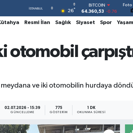
Foto 
DOLAR
°
26
47,7069
0.17
EURO
Kütahya
Resmi İlan
Sağlık
Siyaset
Spor
Yaşa
55,0265
0.01
STERLİN
64,1897
0.02
GRAM ALTIN
i otomobil çarpışt
6574.81
1.44
BİST100
13.887
64
BITCOIN
64.360,53
-0.76
meydana ve iki otomobilin hurdaya döndüğü
02.07.2026 - 15:39
775
1 DK
GÜNCELLEME
GÖSTERIM
OKUNMA SÜRESI