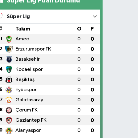
Süper Lig Puan Durumu
Süper Lig
#
Takım
O
P
1
Amed
0
0
2
Erzurumspor FK
0
0
3
Başakşehir
0
0
4
Kocaelispor
0
0
5
Beşiktaş
0
0
6
Eyüpspor
0
0
7
Galatasaray
0
0
8
Çorum FK
0
0
9
Gaziantep FK
0
0
0
Alanyaspor
0
0