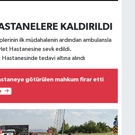
ASTANELERE KALDIRILDI
plerinin ilk müdahalenin ardından ambulansla
let Hastanesine sevk edildi.
Hastanesinde tedavi altına alındı
staneye götürülen mahkum firar etti
e