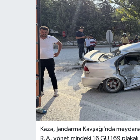
Dünya
Eğitim
Ekonomi
Emet
Foto Galeri
Gediz
Genel
Gündem
Kaza, Jandarma Kavşağı’nda meydana
R.A. yönetimindeki 16 GU 169 plakalı
Hisarcık