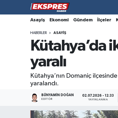
Altıntaş
Hava Durumu
Asayiş
Ekonomi
Gündem
İlçeler
HABERLER
ASAYIŞ
Asayiş
Trafik Durumu
Kütahya’da ik
Aslanapa
Süper Lig Puan Durumu ve Fikstür
yaralı
Biyografiler
Tüm Manşetler
Bölge
Son Dakika Haberleri
Kütahya’nın Domaniç ilçesinde 
yaralandı.
Çavdarhisar
Haber Arşivi
BÜNYAMIN DOĞAN
02.07.2026 - 12:33
EDITÖR
Domaniç
YAYINLANMA
Dumlupınar