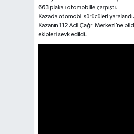
663 plakalı otomobille çarpıştı.
İlçeler
Kazada otomobil sürücüleri yaralandı
Kazanın 112 Acil Çağrı Merkezi’ne bild
Köşe Yazıları
ekipleri sevk edildi.
Kültür Sanat
Kütahya
Magazin
Otomobil
Pazarlar
Politika