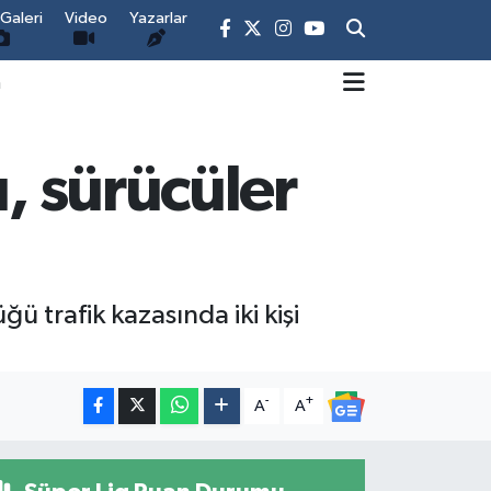
Galeri
Video
Yazarlar
m
ı, sürücüler
 trafik kazasında iki kişi
-
+
A
A