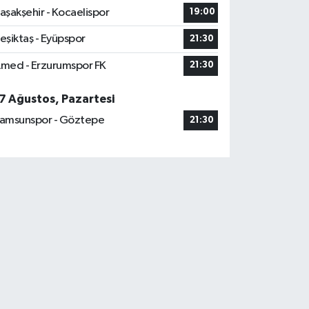
aşakşehir - Kocaelispor
19:00
eşiktaş - Eyüpspor
21:30
med - Erzurumspor FK
21:30
7 Ağustos, Pazartesi
amsunspor - Göztepe
21:30