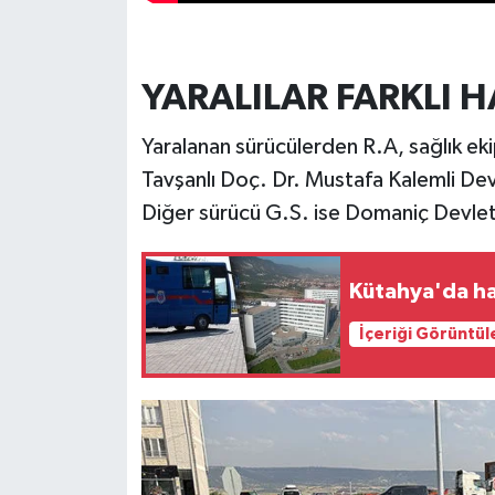
Türkiye
Video Galeri
YARALILAR FARKLI H
Yaşam
Yaralanan sürücülerden R.A, sağlık eki
Tavşanlı Doç. Dr. Mustafa Kalemli Dev
Yemek Tarifleri
Diğer sürücü G.S. ise Domaniç Devlet 
Kütahya'da ha
İçeriği Görüntül