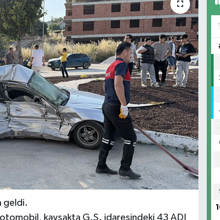
 geldi.
1
 otomobil, kavşakta G.S. idaresindeki 43 ADJ