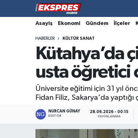
Altıntaş
Hava Durumu
Asayiş
Ekonomi
Gündem
İlçeler
HABERLER
KÜLTÜR SANAT
Asayiş
Trafik Durumu
Kütahya’da çi
Aslanapa
Süper Lig Puan Durumu ve Fikstür
usta öğretici
Biyografiler
Tüm Manşetler
Bölge
Son Dakika Haberleri
Üniversite eğitimi için 31 yıl 
Fidan Filiz, Sakarya'da yaptığı 
Çavdarhisar
Haber Arşivi
NURCAN GÜNAY
28.06.2026 - 00:15
EDITÖR
Domaniç
YAYINLANMA
Dumlupınar