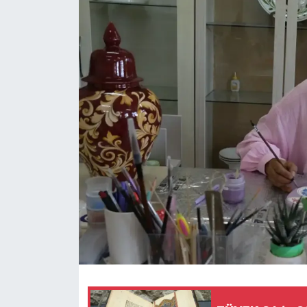
Dünya
Eğitim
Ekonomi
Emet
Foto Galeri
Gediz
Genel
Gündem
Hisarcık