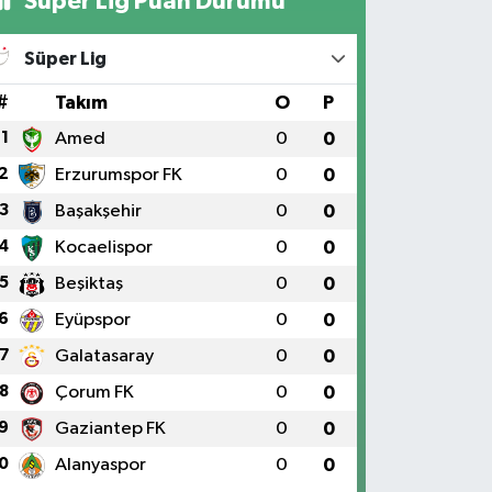
Süper Lig Puan Durumu
Süper Lig
#
Takım
O
P
1
Amed
0
0
2
Erzurumspor FK
0
0
3
Başakşehir
0
0
4
Kocaelispor
0
0
5
Beşiktaş
0
0
6
Eyüpspor
0
0
7
Galatasaray
0
0
8
Çorum FK
0
0
9
Gaziantep FK
0
0
0
Alanyaspor
0
0