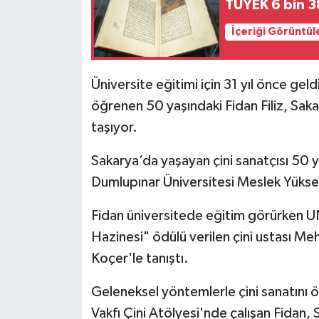
TÜYEK 6 bin 38
İçeriği Görüntül
İlçeler
Köşe Yazıları
Üniversite eğitimi için 31 yıl önce geld
öğrenen 50 yaşındaki Fidan Filiz, Saka
Kültür Sanat
taşıyor.
Kütahya
Sakarya’da yaşayan çini sanatçısı 50 ya
Magazin
Dumlupınar Üniversitesi Meslek Yüksek
Otomobil
Fidan üniversitede eğitim görürken 
Hazinesi" ödülü verilen çini ustası M
Pazarlar
Koçer'le tanıştı.
Politika
Geleneksel yöntemlerle çini sanatını 
Vakfı Çini Atölyesi'nde çalışan Fidan