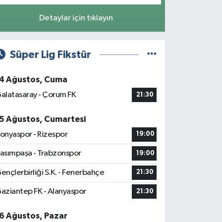
Detaylar için tıklayın
Süper Lig Fikstür
4 Ağustos, Cuma
alatasaray - Çorum FK
21:30
5 Ağustos, Cumartesi
onyaspor - Rizespor
19:00
asımpaşa - Trabzonspor
19:00
ençlerbirliği S.K. - Fenerbahçe
21:30
aziantep FK - Alanyaspor
21:30
6 Ağustos, Pazar