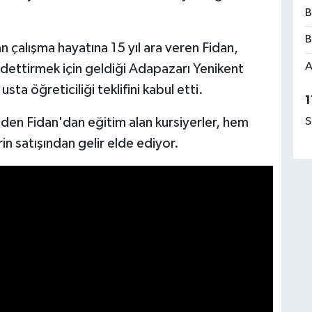
B
B
n çalışma hayatına 15 yıl ara veren Fidan,
A
dettirmek için geldiği Adapazarı Yenikent
sta öğreticiliği teklifini kabul etti.
1
eden Fidan'dan eğitim alan kursiyerler, hem
S
in satışından gelir elde ediyor.