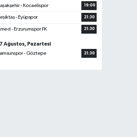
aşakşehir - Kocaelispor
19:00
eşiktaş - Eyüpspor
21:30
med - Erzurumspor FK
21:30
7 Ağustos, Pazartesi
amsunspor - Göztepe
21:30