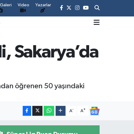
Galeri
Video
Yazarlar
m
di, Sakarya’da
arından öğrenen 50 yaşındaki
-
+
A
A