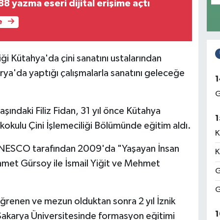
8 yazma eseri dijital erişime açtı
e
iği Kütahya'da çini sanatını ustalarından
rya'da yaptığı çalışmalarla sanatını geleceğe
1
G
şındaki Filiz Fidan, 31 yıl önce Kütahya
1
okulu Çini İşlemeciliği Bölümünde eğitim aldı.
K
UNESCO tarafından 2009'da "Yaşayan İnsan
K
ehmet Gürsoy ile İsmail Yiğit ve Mehmet
G
G
öğrenen ve mezun olduktan sonra 2 yıl İznik
1
, Sakarya Üniversitesinde formasyon eğitimi