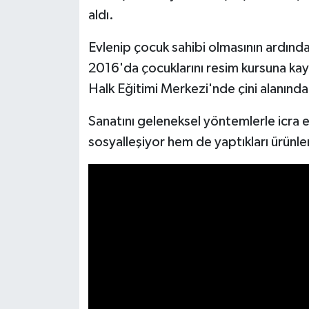
Resmi İlan
aldı.
Rüya Tabirleri
Evlenip çocuk sahibi olmasının ardında
2016'da çocuklarını resim kursuna kay
Sağlık
Halk Eğitimi Merkezi'nde çini alanında u
Şaphane
Sanatını geleneksel yöntemlerle icra 
sosyalleşiyor hem de yaptıkları ürünler
Simav
Siyaset
Spor
Tavşanlı
Teknoloji