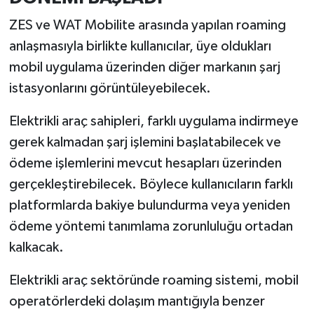
Resmi İlan
ZES ve WAT Mobilite arasında yapılan roaming
Rüya Tabirleri
anlaşmasıyla birlikte kullanıcılar, üye oldukları
mobil uygulama üzerinden diğer markanın şarj
Sağlık
istasyonlarını görüntüleyebilecek.
Şaphane
Elektrikli araç sahipleri, farklı uygulama indirmeye
gerek kalmadan şarj işlemini başlatabilecek ve
Simav
ödeme işlemlerini mevcut hesapları üzerinden
Siyaset
gerçekleştirebilecek. Böylece kullanıcıların farklı
platformlarda bakiye bulundurma veya yeniden
Spor
ödeme yöntemi tanımlama zorunluluğu ortadan
kalkacak.
Tavşanlı
Elektrikli araç sektöründe roaming sistemi, mobil
Teknoloji
operatörlerdeki dolaşım mantığıyla benzer