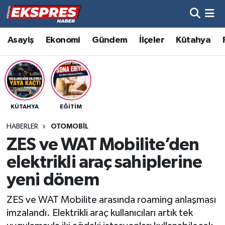
Altıntaş
Hava Durumu
Asayiş
Ekonomi
Gündem
İlçeler
Kütahya
Asayiş
Trafik Durumu
Aslanapa
Süper Lig Puan Durumu ve Fikstür
KÜTAHYA
EĞITIM
Biyografiler
Tüm Manşetler
HABERLER
OTOMOBIL
Bölge
Son Dakika Haberleri
ZES ve WAT Mobilite’den
elektrikli araç sahiplerine
Çavdarhisar
Haber Arşivi
yeni dönem
Domaniç
ZES ve WAT Mobilite arasında roaming anlaşması
imzalandı. Elektrikli araç kullanıcıları artık tek
Dumlupınar