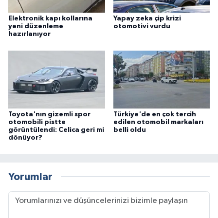
Elektronik kapı kollarına
Yapay zeka çip krizi
yeni düzenleme
otomotivi vurdu
hazırlanıyor
Toyota'nın gizemli spor
Türkiye'de en çok tercih
otomobili pistte
edilen otomobil markaları
görüntülendi: Celica geri mi
belli oldu
dönüyor?
Yorumlar