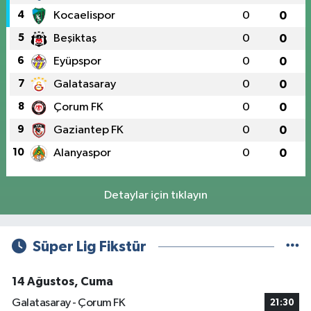
4
Kocaelispor
0
0
5
Beşiktaş
0
0
6
Eyüpspor
0
0
7
Galatasaray
0
0
8
Çorum FK
0
0
9
Gaziantep FK
0
0
10
Alanyaspor
0
0
Detaylar için tıklayın
Süper Lig Fikstür
14 Ağustos, Cuma
Galatasaray - Çorum FK
21:30