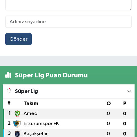
Gönder
Süper Lig Puan Durumu
Süper Lig
#
Takım
O
P
1
Amed
0
0
2
Erzurumspor FK
0
0
3
Başakşehir
0
0