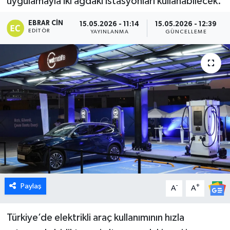
uygulamayla iki ağdaki istasyonları kullanabilecek.
Dünya
EBRAR CIN
15.05.2026 - 11:14
15.05.2026 - 12:39
EDITÖR
YAYINLANMA
GÜNCELLEME
Eğitim
Ekonomi
Emet
Foto Galeri
Gediz
Genel
Paylaş
-
+
A
A
Gündem
Türkiye’de elektrikli araç kullanımının hızla
Hisarcık