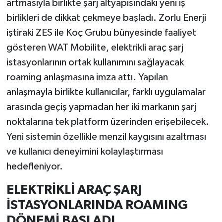
artmasıyla birlikte şarj altyapısındaki yeni iş
birlikleri de dikkat çekmeye başladı. Zorlu Enerji
İlçeler
iştiraki ZES ile Koç Grubu bünyesinde faaliyet
gösteren WAT Mobilite, elektrikli araç şarj
Köşe Yazıları
istasyonlarının ortak kullanımını sağlayacak
Kültür Sanat
roaming anlaşmasına imza attı. Yapılan
anlaşmayla birlikte kullanıcılar, farklı uygulamalar
Kütahya
arasında geçiş yapmadan her iki markanın şarj
noktalarına tek platform üzerinden erişebilecek.
Magazin
Yeni sistemin özellikle menzil kaygısını azaltması
Otomobil
ve kullanıcı deneyimini kolaylaştırması
hedefleniyor.
Pazarlar
ELEKTRİKLİ ARAÇ ŞARJ
Politika
İSTASYONLARINDA ROAMING
DÖNEMİ BAŞLADI