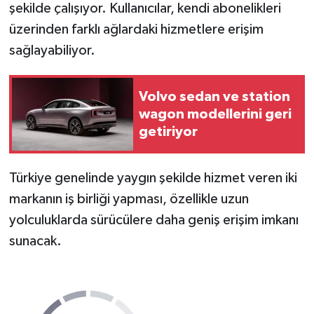
şekilde çalışıyor. Kullanıcılar, kendi abonelikleri
Türkiye
üzerinden farklı ağlardaki hizmetlere erişim
Video Galeri
sağlayabiliyor.
Yaşam
Volvo sedan ve station
wagon modellerini geri
Yemek Tarifleri
getiriyor
Türkiye genelinde yaygın şekilde hizmet veren iki
markanın iş birliği yapması, özellikle uzun
yolculuklarda sürücülere daha geniş erişim imkanı
sunacak.