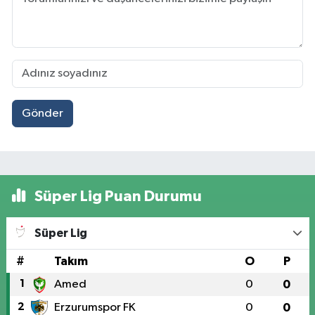
Gönder
Süper Lig Puan Durumu
Süper Lig
#
Takım
O
P
1
Amed
0
0
2
Erzurumspor FK
0
0