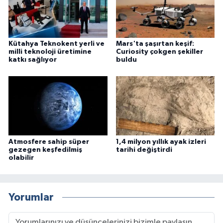
Kütahya Teknokent yerli ve
Mars'ta şaşırtan keşif:
milli teknoloji üretimine
Curiosity çokgen şekiller
katkı sağlıyor
buldu
Atmosfere sahip süper
1,4 milyon yıllık ayak izleri
gezegen keşfedilmiş
tarihi değiştirdi
olabilir
Yorumlar