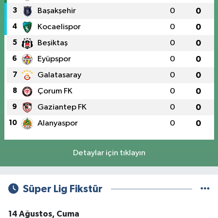
3
Başakşehir
0
0
4
Kocaelispor
0
0
5
Beşiktaş
0
0
6
Eyüpspor
0
0
7
Galatasaray
0
0
8
Çorum FK
0
0
9
Gaziantep FK
0
0
10
Alanyaspor
0
0
Detaylar için tıklayın
Süper Lig Fikstür
14 Ağustos, Cuma