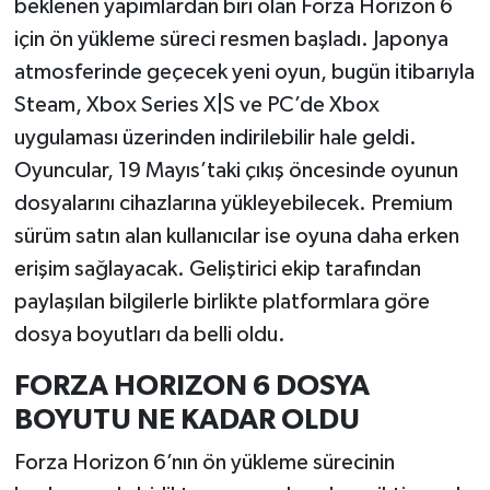
beklenen yapımlardan biri olan Forza Horizon 6
için ön yükleme süreci resmen başladı. Japonya
İlçeler
atmosferinde geçecek yeni oyun, bugün itibarıyla
Steam, Xbox Series X|S ve PC’de Xbox
Köşe Yazıları
uygulaması üzerinden indirilebilir hale geldi.
Kültür Sanat
Oyuncular, 19 Mayıs’taki çıkış öncesinde oyunun
dosyalarını cihazlarına yükleyebilecek. Premium
Kütahya
sürüm satın alan kullanıcılar ise oyuna daha erken
erişim sağlayacak. Geliştirici ekip tarafından
Magazin
paylaşılan bilgilerle birlikte platformlara göre
Otomobil
dosya boyutları da belli oldu.
FORZA HORIZON 6 DOSYA
Pazarlar
BOYUTU NE KADAR OLDU
Politika
Forza Horizon 6’nın ön yükleme sürecinin