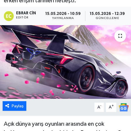
erken erişim tarihleri netleşti.
Dünya
EBRAR CIN
15.05.2026 - 10:59
15.05.2026 - 12:39
EDITÖR
YAYINLANMA
GÜNCELLEME
Eğitim
Ekonomi
Emet
Foto Galeri
Gediz
Genel
Paylaş
-
+
A
A
Gündem
Açık dünya yarış oyunları arasında en çok
Hisarcık