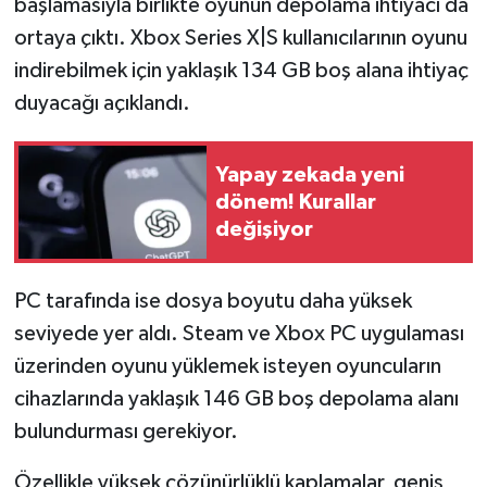
başlamasıyla birlikte oyunun depolama ihtiyacı da
Resmi İlan
ortaya çıktı. Xbox Series X|S kullanıcılarının oyunu
Rüya Tabirleri
indirebilmek için yaklaşık 134 GB boş alana ihtiyaç
duyacağı açıklandı.
Sağlık
Yapay zekada yeni
Şaphane
dönem! Kurallar
değişiyor
Simav
Siyaset
PC tarafında ise dosya boyutu daha yüksek
seviyede yer aldı. Steam ve Xbox PC uygulaması
Spor
üzerinden oyunu yüklemek isteyen oyuncuların
Tavşanlı
cihazlarında yaklaşık 146 GB boş depolama alanı
bulundurması gerekiyor.
Teknoloji
Özellikle yüksek çözünürlüklü kaplamalar, geniş