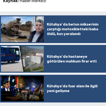
Kaynak:
Haber Merkezi
Kütahya'da beton mikserinin
çarptığı motosikletteki baba
öldü, kızı yaralandı
Kütahya'da hastaneye
götürülen mahkum firar etti
Kütahya’da fuar alanı ile ilgili
yeni gelişme