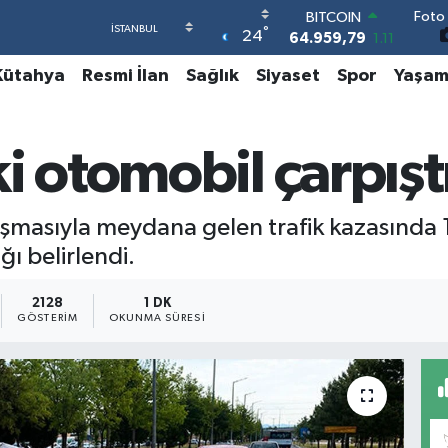
64.959,79
1.11
Foto 
DOLAR
°
24
47,7436
0.18
EURO
Kütahya
Resmi İlan
Sağlık
Siyaset
Spor
Yaşa
55,2510
0.32
STERLİN
64,4811
0.38
GRAM ALTIN
 otomobil çarpıştı,
6660.55
0.03
BİST100
13.779
-14
şmasıyla meydana gelen trafik kazasında 1 k
ı belirlendi.
2128
1 DK
GÖSTERIM
OKUNMA SÜRESI