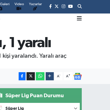
Galeri
Video
Yazarlar
m
 1 yaralı
işi yaralandı. Yaralı araç
-
+
A
A
Süper Lig Puan Durumu
Süper Lig