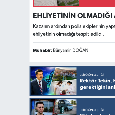
Türkiye
EHLİYETİNİN OLMADIĞI 
Video Galeri
Kazanın ardından polis ekiplerinin yapt
Yaşam
ehliyetinin olmadığı tespit edildi.
Yemek Tarifleri
Muhabir:
Bünyamin DOĞAN
EDITÖRÜN SEÇTIĞI
Rektör Tekin, 
gerektiğini anl
EDITÖRÜN SEÇTIĞI