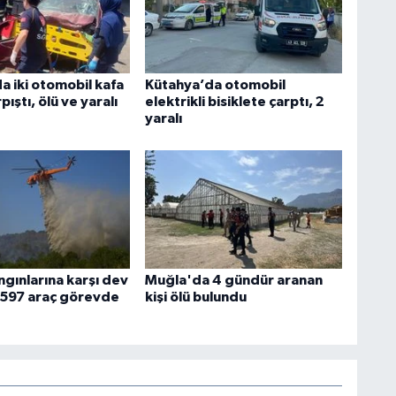
a iki otomobil kafa
Kütahya’da otomobil
pıştı, ölü ve yaralı
elektrikli bisiklete çarptı, 2
yaralı
gınlarına karşı dev
Muğla'da 4 gündür aranan
n 597 araç görevde
kişi ölü bulundu