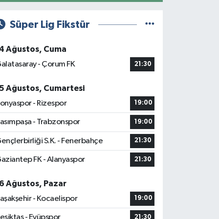
Süper Lig Fikstür
4 Ağustos, Cuma
alatasaray - Çorum FK
21:30
5 Ağustos, Cumartesi
onyaspor - Rizespor
19:00
asımpaşa - Trabzonspor
19:00
ençlerbirliği S.K. - Fenerbahçe
21:30
aziantep FK - Alanyaspor
21:30
6 Ağustos, Pazar
aşakşehir - Kocaelispor
19:00
eşiktaş - Eyüpspor
21:30