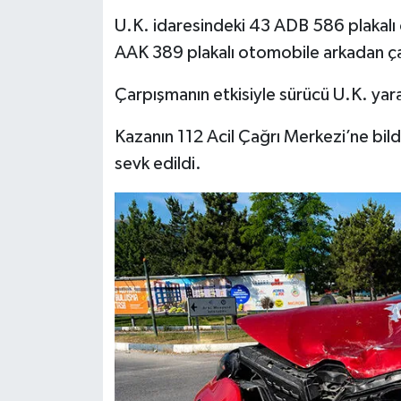
U.K. idaresindeki 43 ADB 586 plakalı 
İlçeler
AAK 389 plakalı otomobile arkadan ça
Köşe Yazıları
Çarpışmanın etkisiyle sürücü U.K. yara
Kültür Sanat
Kazanın 112 Acil Çağrı Merkezi’ne bildi
sevk edildi.
Kütahya
Magazin
Otomobil
Pazarlar
Politika