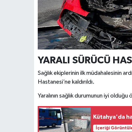
Resmi İlan
Rüya Tabirleri
Sağlık
Şaphane
YARALI SÜRÜCÜ HAS
Simav
Sağlık ekiplerinin ilk müdahalesinin a
Siyaset
Hastanesi’ne kaldırıldı.
Spor
Yaralının sağlık durumunun iyi olduğu ö
Tavşanlı
Kütahya'da ha
Teknoloji
İçeriği Görüntül