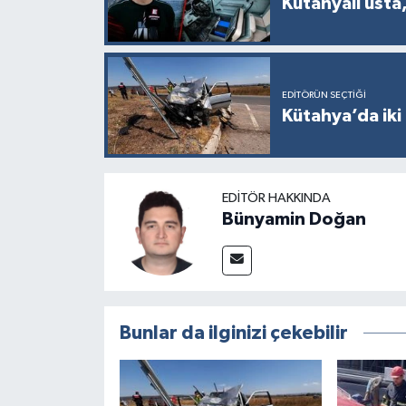
Kütahyalı usta,
EDITÖRÜN SEÇTIĞI
Kütahya’da iki 
EDITÖR HAKKINDA
Bünyamin Doğan
Bunlar da ilginizi çekebilir