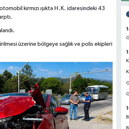
otomobil kırmızı ışıkta H.K. idaresindeki 43
rptı.
1
landı.
G
rilmesi üzerine bölgeye sağlık ve polis ekipleri
1
K
K
G
G
1
B
B