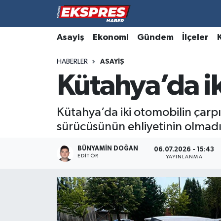
Altıntaş
Hava Durumu
Asayiş
Ekonomi
Gündem
İlçeler
HABERLER
ASAYIŞ
Asayiş
Trafik Durumu
Kütahya’da iki
Aslanapa
Süper Lig Puan Durumu ve Fikstür
Kütahya’da iki otomobilin çarpı
Biyografiler
Tüm Manşetler
sürücüsünün ehliyetinin olmadığ
Bölge
Son Dakika Haberleri
BÜNYAMIN DOĞAN
06.07.2026 - 15:43
EDITÖR
YAYINLANMA
Çavdarhisar
Haber Arşivi
Domaniç
Dumlupınar