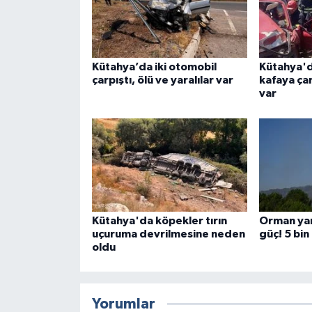
Kütahya’da iki otomobil
Kütahya'd
çarpıştı, ölü ve yaralılar var
kafaya çar
var
Kütahya'da köpekler tırın
Orman yan
uçuruma devrilmesine neden
güç! 5 bi
oldu
Yorumlar