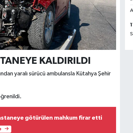
A
1
S
TANEYE KALDIRILDI
rdından yaralı sürücü ambulansla Kütahya Şehir
ğrenildi.
staneye götürülen mahkum firar etti
e