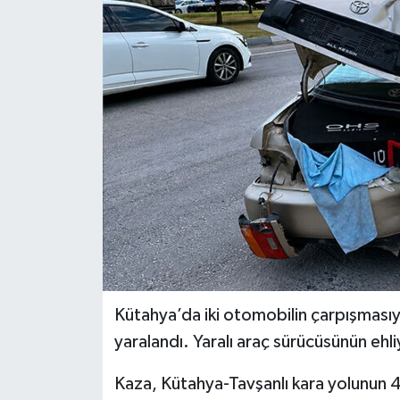
Dünya
Eğitim
Ekonomi
Emet
Foto Galeri
Gediz
Genel
Kütahya’da iki otomobilin çarpışmasıy
yaralandı. Yaralı araç sürücüsünün ehli
Gündem
Kaza, Kütahya-Tavşanlı kara yolunun 
Hisarcık