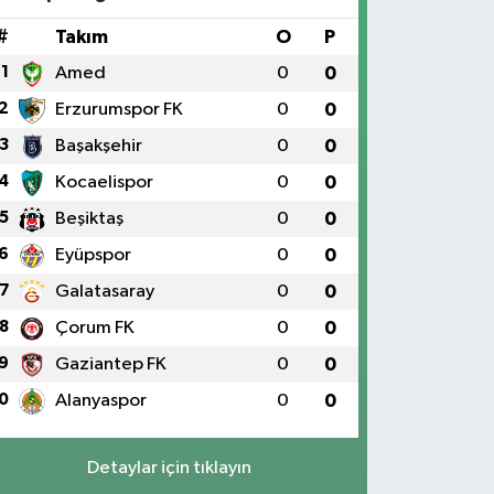
#
Takım
O
P
1
Amed
0
0
2
Erzurumspor FK
0
0
3
Başakşehir
0
0
4
Kocaelispor
0
0
5
Beşiktaş
0
0
6
Eyüpspor
0
0
7
Galatasaray
0
0
8
Çorum FK
0
0
9
Gaziantep FK
0
0
0
Alanyaspor
0
0
Detaylar için tıklayın