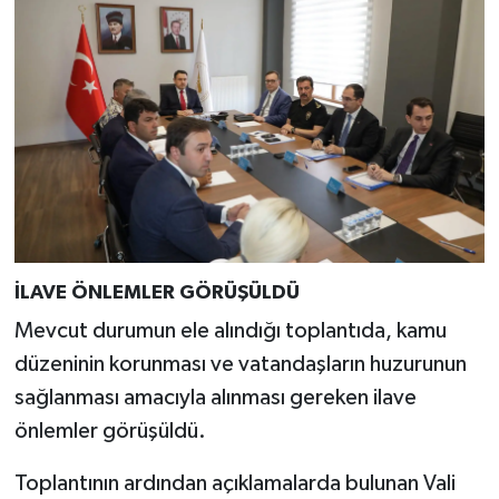
Resmi İlan
Rüya Tabirleri
Sağlık
Şaphane
Simav
Siyaset
İLAVE ÖNLEMLER GÖRÜŞÜLDÜ
Mevcut durumun ele alındığı toplantıda, kamu
Spor
düzeninin korunması ve vatandaşların huzurunun
sağlanması amacıyla alınması gereken ilave
Tavşanlı
önlemler görüşüldü.
Teknoloji
Toplantının ardından açıklamalarda bulunan Vali