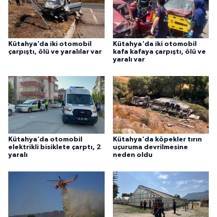
Kütahya’da iki otomobil
Kütahya'da iki otomobil
çarpıştı, ölü ve yaralılar var
kafa kafaya çarpıştı, ölü ve
yaralı var
Kütahya’da otomobil
Kütahya'da köpekler tırın
elektrikli bisiklete çarptı, 2
uçuruma devrilmesine
yaralı
neden oldu