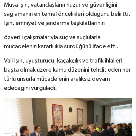
Musa Işın, vatandaşların huzur ve güvenliğini
Türkiye
sağlamanın en temel öncelikleri olduğunu belirtti.
Video Galeri
Işın, emniyet ve jandarma teşkilatlarının
Yaşam
özverili çalışmalarıyla suç ve suçlularla
mücadelenin kararlılıkla sürdüğünü ifade etti.
Yemek Tarifleri
Vali Işın, uyuşturucu, kaçakçılık ve trafik ihlalleri
başta olmak üzere kamu düzenini tehdit eden her
türlü unsurla mücadelenin aralıksız devam
edeceğini vurguladı.