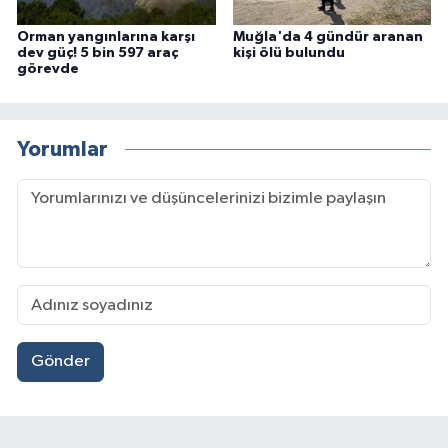
Orman yangınlarına karşı
Muğla'da 4 gündür aranan
dev güç! 5 bin 597 araç
kişi ölü bulundu
görevde
Yorumlar
Gönder