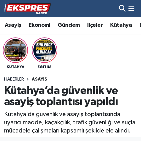
Altıntaş
Hava Durumu
Asayiş
Ekonomi
Gündem
İlçeler
Kütahya
Asayiş
Trafik Durumu
Aslanapa
Süper Lig Puan Durumu ve Fikstür
KÜTAHYA
EĞITIM
Biyografiler
Tüm Manşetler
HABERLER
ASAYIŞ
Bölge
Son Dakika Haberleri
Kütahya’da güvenlik ve
asayiş toplantısı yapıldı
Çavdarhisar
Haber Arşivi
Kütahya’da güvenlik ve asayiş toplantısında
Domaniç
uyarıcı madde, kaçakçılık, trafik güvenliği ve suçla
mücadele çalışmaları kapsamlı şekilde ele alındı.
Dumlupınar