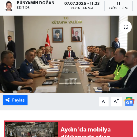
BÜNYAMIN DOĞAN
07.07.2026 - 11:23
11
EDITÖR
YAYINLANMA
GÖSTERIM
Dünya
Eğitim
Ekonomi
Emet
Foto Galeri
Gediz
Paylaş
-
+
A
A
Genel
Gündem
Aydın'da mobilya
Hisarcık