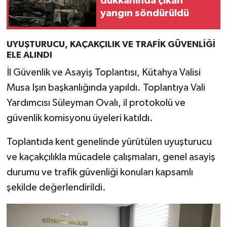
dükkanında çıkan
yangın söndürüldü
İlçeler
UYUŞTURUCU, KAÇAKÇILIK VE TRAFİK GÜVENLİĞİ
Köşe Yazıları
ELE ALINDI
İl Güvenlik ve Asayiş Toplantısı, Kütahya Valisi
Kültür Sanat
Musa Işın başkanlığında yapıldı. Toplantıya Vali
Kütahya
Yardımcısı Süleyman Ovalı, il protokolü ve
güvenlik komisyonu üyeleri katıldı.
Magazin
Toplantıda kent genelinde yürütülen uyuşturucu
Otomobil
ve kaçakçılıkla mücadele çalışmaları, genel asayiş
durumu ve trafik güvenliği konuları kapsamlı
Pazarlar
şekilde değerlendirildi.
Politika