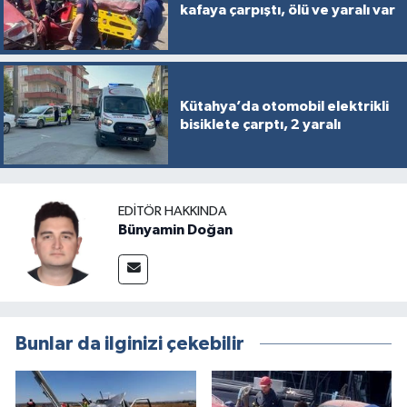
kafaya çarpıştı, ölü ve yaralı var
Kütahya’da otomobil elektrikli
bisiklete çarptı, 2 yaralı
EDITÖR HAKKINDA
Bünyamin Doğan
Bunlar da ilginizi çekebilir