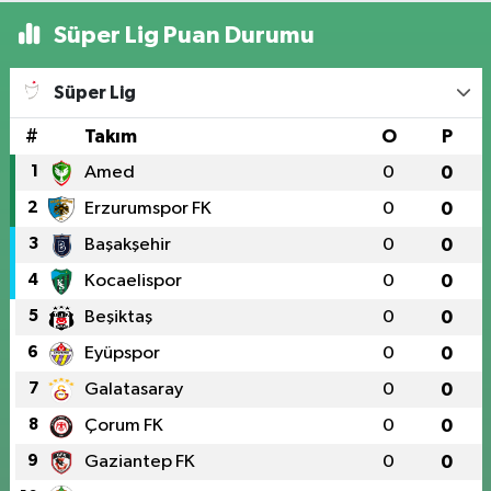
Süper Lig Puan Durumu
Süper Lig
#
Takım
O
P
1
Amed
0
0
2
Erzurumspor FK
0
0
3
Başakşehir
0
0
4
Kocaelispor
0
0
5
Beşiktaş
0
0
6
Eyüpspor
0
0
7
Galatasaray
0
0
8
Çorum FK
0
0
9
Gaziantep FK
0
0