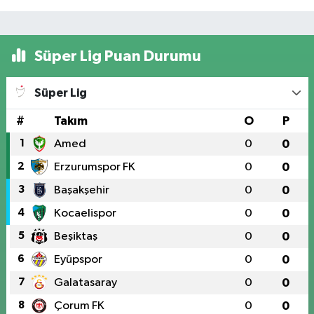
Süper Lig Puan Durumu
Süper Lig
#
Takım
O
P
1
Amed
0
0
2
Erzurumspor FK
0
0
3
Başakşehir
0
0
4
Kocaelispor
0
0
5
Beşiktaş
0
0
6
Eyüpspor
0
0
7
Galatasaray
0
0
8
Çorum FK
0
0