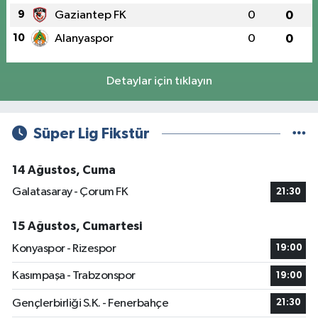
9
Gaziantep FK
0
0
10
Alanyaspor
0
0
Detaylar için tıklayın
Süper Lig Fikstür
14 Ağustos, Cuma
Galatasaray - Çorum FK
21:30
15 Ağustos, Cumartesi
Konyaspor - Rizespor
19:00
Kasımpaşa - Trabzonspor
19:00
Gençlerbirliği S.K. - Fenerbahçe
21:30