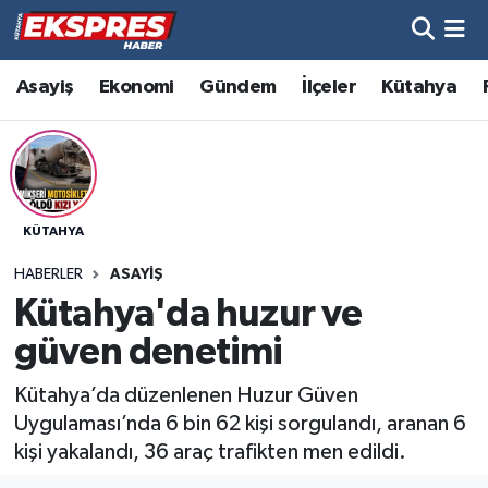
Altıntaş
Hava Durumu
Asayiş
Ekonomi
Gündem
İlçeler
Kütahya
Asayiş
Trafik Durumu
Aslanapa
Süper Lig Puan Durumu ve Fikstür
KÜTAHYA
Biyografiler
Tüm Manşetler
HABERLER
ASAYIŞ
Bölge
Son Dakika Haberleri
Kütahya'da huzur ve
güven denetimi
Çavdarhisar
Haber Arşivi
Kütahya’da düzenlenen Huzur Güven
Domaniç
Uygulaması’nda 6 bin 62 kişi sorgulandı, aranan 6
kişi yakalandı, 36 araç trafikten men edildi.
Dumlupınar