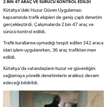
Resmi İlan
2 BİN 47 ARAÇ VE SÜRÜCÜ KONTROL EDİLDİ
Kütahya’daki Huzur Güven Uygulaması
Rüya Tabirleri
kapsamında trafik ekipleri de geniş çaplı denetim
gerçekleştirdi. Çalışmalarda 2 bin 47 araç ve
Sağlık
sürücü kontrol edildi.
Şaphane
Trafik kurallarına uymadığı tespit edilen 342 araca
idari işlem uygulanırken, 36 araç trafikten men
Simav
edildi.
Siyaset
Kütahya’da vatandaşların huzur ve güvenliğini
Spor
sağlamaya yönelik denetimlerin aralıksız devam
edeceği bildirildi.
Tavşanlı
Teknoloji