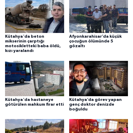
Kütahya'da beton
Afyonkarahisar’da küçük
mikserinin çarptığı
çocuğun ölümünde 5
motosikletteki baba öldü,
gözaltı
kızı yaralandı
Kütahya'da hastaneye
Kütahya’da görev yapan
götürülen mahkum firar etti
genç doktor denizde
boğuldu