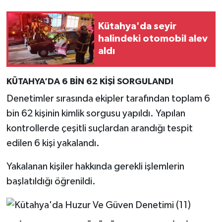
İlçeler
Kütahya'da seyir
halindeki otomobil alev
Köşe Yazıları
aldı
Kültür Sanat
KÜTAHYA’DA 6 BİN 62 KİŞİ SORGULANDI
Denetimler sırasında ekipler tarafından toplam 6
Kütahya
bin 62 kişinin kimlik sorgusu yapıldı. Yapılan
Magazin
kontrollerde çeşitli suçlardan arandığı tespit
edilen 6 kişi yakalandı.
Otomobil
Yakalanan kişiler hakkında gerekli işlemlerin
Pazarlar
başlatıldığı öğrenildi.
Politika