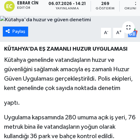
EBRAR CIN
06.07.2026 - 14:21
269
2 
EDITÖR
YAYINLANMA
GÖSTERIM
OKUNMA
Dünya
Eğitim
Paylaş
-
+
A
A
Ekonomi
KÜTAHYA’DA EŞ ZAMANLI HUZUR UYGULAMASI
Emet
Kütahya genelinde vatandaşların huzur ve
güvenliğini sağlamak amacıyla eş zamanlı Huzur
Foto Galeri
Güven Uygulaması gerçekleştirildi. Polis ekipleri,
kent genelinde çok sayıda noktada denetim
Gediz
yaptı.
Genel
Uygulama kapsamında 280 umuma açık iş yeri, 76
Gündem
metruk bina ile vatandaşların yoğun olarak
kullandığı 36 park ve bahçe kontrol edildi.
Hisarcık