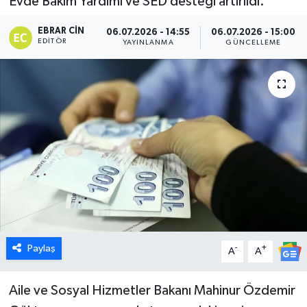
Evde Bakım Yardımı ve SED desteği artırıldı.
Dünya
EBRAR CIN
06.07.2026 - 14:55
06.07.2026 - 15:00
EDITÖR
YAYINLANMA
GÜNCELLEME
Eğitim
Ekonomi
Emet
Foto Galeri
Gediz
Genel
Paylaş
-
+
A
A
Gündem
Aile ve Sosyal Hizmetler Bakanı Mahinur Özdemir
Hisarcık