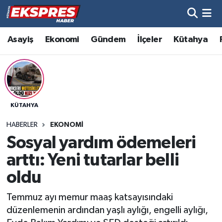
Altıntaş
Hava Durumu
Asayiş
Ekonomi
Gündem
İlçeler
Kütahya
Asayiş
Trafik Durumu
Aslanapa
Süper Lig Puan Durumu ve Fikstür
KÜTAHYA
Biyografiler
Tüm Manşetler
HABERLER
EKONOMI
Bölge
Son Dakika Haberleri
Sosyal yardım ödemeleri
arttı: Yeni tutarlar belli
Çavdarhisar
Haber Arşivi
oldu
Domaniç
Temmuz ayı memur maaş katsayısındaki
düzenlemenin ardından yaşlı aylığı, engelli aylığı,
Dumlupınar