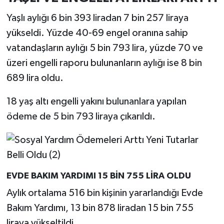
Resmi İlan
Yaşlı aylığı 6 bin 393 liradan 7 bin 257 liraya
Rüya Tabirleri
yükseldi. Yüzde 40-69 engel oranına sahip
vatandaşların aylığı 5 bin 793 lira, yüzde 70 ve
Sağlık
üzeri engelli raporu bulunanların aylığı ise 8 bin
689 lira oldu.
Şaphane
18 yaş altı engelli yakını bulunanlara yapılan
Simav
ödeme de 5 bin 793 liraya çıkarıldı.
Siyaset
Spor
EVDE BAKIM YARDIMI 15 BİN 755 LİRA OLDU
Tavşanlı
Aylık ortalama 516 bin kişinin yararlandığı Evde
Teknoloji
Bakım Yardımı, 13 bin 878 liradan 15 bin 755
liraya yükseltildi.