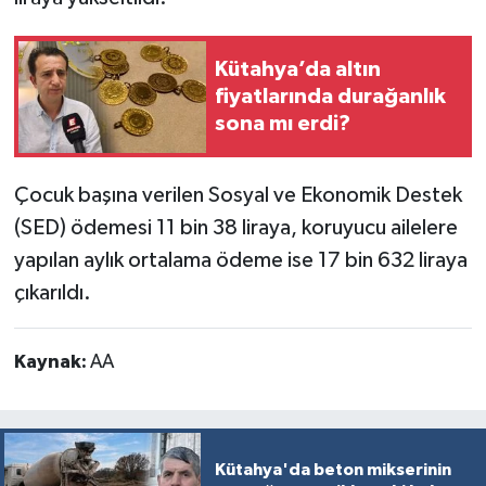
Türkiye
Kütahya’da altın
Video Galeri
fiyatlarında durağanlık
sona mı erdi?
Yaşam
Yemek Tarifleri
Çocuk başına verilen Sosyal ve Ekonomik Destek
(SED) ödemesi 11 bin 38 liraya, koruyucu ailelere
yapılan aylık ortalama ödeme ise 17 bin 632 liraya
çıkarıldı.
Kaynak:
AA
Kütahya'da beton mikserinin