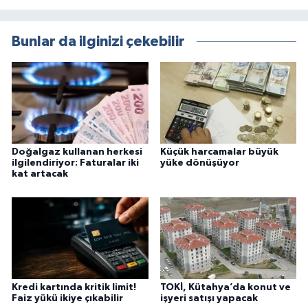
Bunlar da ilginizi çekebilir
Doğalgaz kullanan herkesi
Küçük harcamalar büyük
ilgilendiriyor: Faturalar iki
yüke dönüşüyor
kat artacak
Kredi kartında kritik limit!
TOKİ, Kütahya’da konut ve
Faiz yükü ikiye çıkabilir
işyeri satışı yapacak