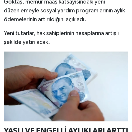
Göktaş, memur maaş katsayısındaki yeni
düzenlemeyle sosyal yardım programlarının aylık
İlçeler
ödemelerinin artırıldığını açıkladı.
Köşe Yazıları
Yeni tutarlar, hak sahiplerinin hesaplarına artışlı
şekilde yatırılacak.
Kültür Sanat
Kütahya
Magazin
Otomobil
Pazarlar
Politika
YAŞLI VE ENGELLİ AYLIKLARI ARTTI