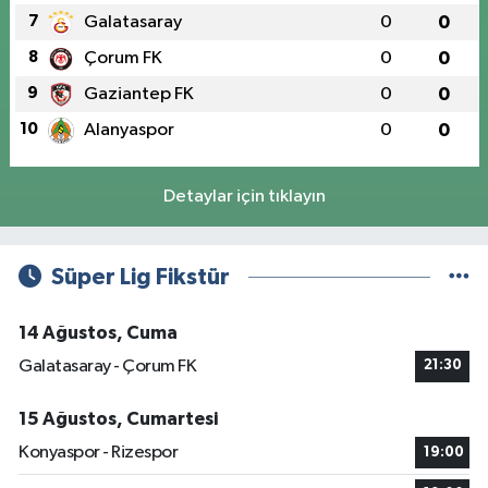
7
Galatasaray
0
0
8
Çorum FK
0
0
9
Gaziantep FK
0
0
10
Alanyaspor
0
0
Detaylar için tıklayın
Süper Lig Fikstür
14 Ağustos, Cuma
Galatasaray - Çorum FK
21:30
15 Ağustos, Cumartesi
Konyaspor - Rizespor
19:00