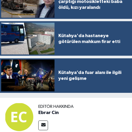
çarptığı motosikletteki baba
öldü, kızı yaralandı
Kütahya'da hastaneye
götürülen mahkum firar etti
Kütahya’da fuar alanı ile ilgili
yeni gelişme
EDITÖR HAKKINDA
Ebrar Cin