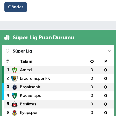
Gönder
Süper Lig Puan Durumu
Süper Lig
#
Takım
O
P
1
Amed
0
0
2
Erzurumspor FK
0
0
3
Başakşehir
0
0
4
Kocaelispor
0
0
5
Beşiktaş
0
0
6
Eyüpspor
0
0