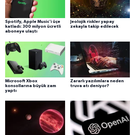
Spotify, Apple Music'i üçe
Jeolojik riskler yapay
katladı: 300 milyon ücretli
zekayla takip edilecek
aboneye ulaştı
Microsoft Xbox
Zararlı yazılımlara neden
konsollarına büyük zam
truva atı deniyor?
yaptı