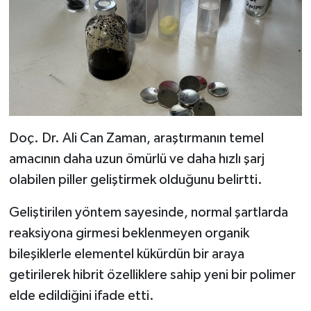
Resmi İlan
Rüya Tabirleri
Sağlık
Şaphane
Doç. Dr. Ali Can Zaman, araştırmanın temel
Simav
amacının daha uzun ömürlü ve daha hızlı şarj
olabilen piller geliştirmek olduğunu belirtti.
Siyaset
Geliştirilen yöntem sayesinde, normal şartlarda
Spor
reaksiyona girmesi beklenmeyen organik
Tavşanlı
bileşiklerle elementel kükürdün bir araya
getirilerek hibrit özelliklere sahip yeni bir polimer
Teknoloji
elde edildiğini ifade etti.