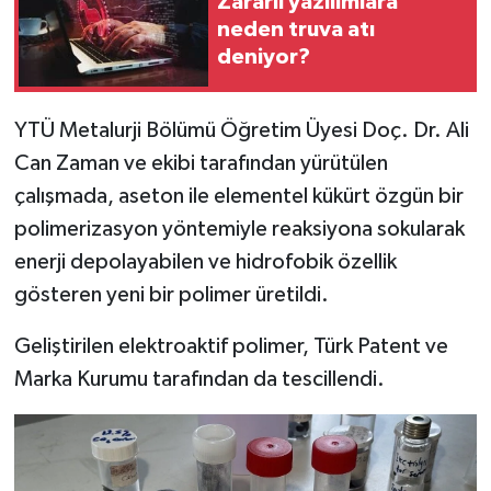
Zararlı yazılımlara
neden truva atı
İlçeler
deniyor?
Köşe Yazıları
YTÜ Metalurji Bölümü Öğretim Üyesi Doç. Dr. Ali
Can Zaman ve ekibi tarafından yürütülen
Kültür Sanat
çalışmada, aseton ile elementel kükürt özgün bir
Kütahya
polimerizasyon yöntemiyle reaksiyona sokularak
enerji depolayabilen ve hidrofobik özellik
Magazin
gösteren yeni bir polimer üretildi.
Otomobil
Geliştirilen elektroaktif polimer, Türk Patent ve
Marka Kurumu tarafından da tescillendi.
Pazarlar
Politika