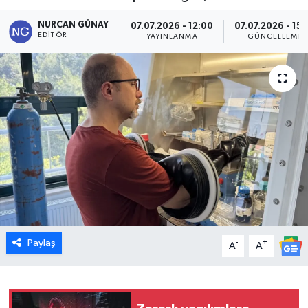
Dünya
NURCAN GÜNAY
07.07.2026 - 12:00
07.07.2026 - 15:
EDITÖR
YAYINLANMA
GÜNCELLEME
Eğitim
Ekonomi
Emet
Foto Galeri
Gediz
Genel
Paylaş
-
+
A
A
Gündem
Hisarcık