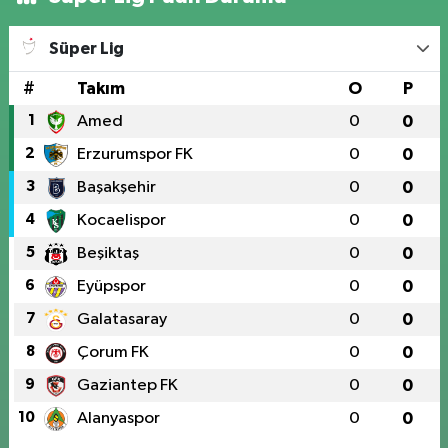
Süper Lig
#
Takım
O
P
1
Amed
0
0
2
Erzurumspor FK
0
0
3
Başakşehir
0
0
4
Kocaelispor
0
0
5
Beşiktaş
0
0
6
Eyüpspor
0
0
7
Galatasaray
0
0
8
Çorum FK
0
0
9
Gaziantep FK
0
0
10
Alanyaspor
0
0