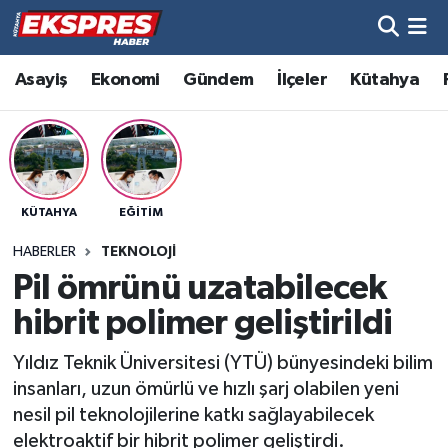
Altıntaş
Hava Durumu
Asayiş
Ekonomi
Gündem
İlçeler
Kütahya
Asayiş
Trafik Durumu
Aslanapa
Süper Lig Puan Durumu ve Fikstür
KÜTAHYA
EĞITIM
Biyografiler
Tüm Manşetler
HABERLER
TEKNOLOJI
Bölge
Son Dakika Haberleri
Pil ömrünü uzatabilecek
hibrit polimer geliştirildi
Çavdarhisar
Haber Arşivi
Yıldız Teknik Üniversitesi (YTÜ) bünyesindeki bilim
Domaniç
insanları, uzun ömürlü ve hızlı şarj olabilen yeni
nesil pil teknolojilerine katkı sağlayabilecek
Dumlupınar
elektroaktif bir hibrit polimer geliştirdi.