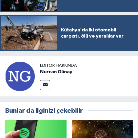
Kütahya’da iki otomobil
çarpıştı, ölü ve yaralılar var
EDITÖR HAKKINDA
Nurcan Günay
Bunlar da ilginizi çekebilir