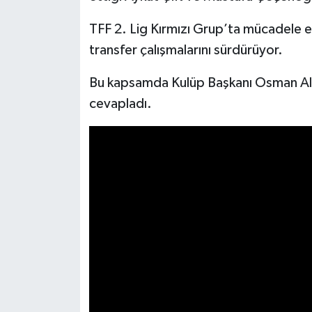
TFF 2. Lig Kırmızı Grup’ta mücadele 
İlçeler
transfer çalışmalarını sürdürüyor.
Köşe Yazıları
Bu kapsamda Kulüp Başkanı Osman Altı
cevapladı.
Kültür Sanat
Kütahya
Magazin
Otomobil
Pazarlar
Politika