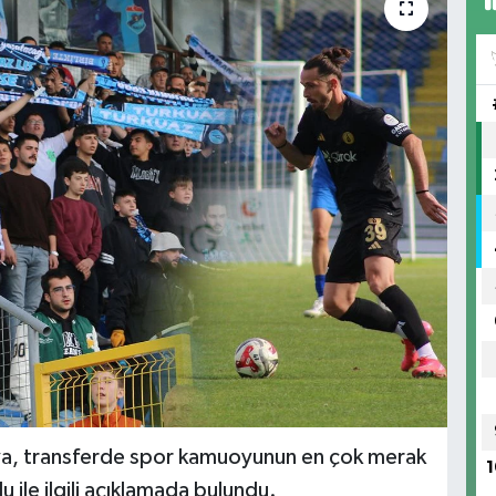
a, transferde spor kamuoyunun en çok merak
1
 ile ilgili açıklamada bulundu.