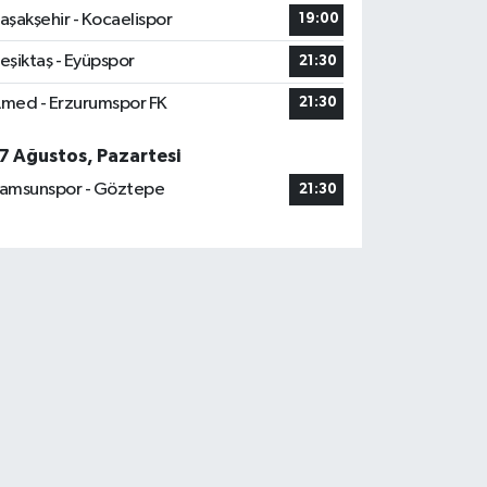
aşakşehir - Kocaelispor
19:00
eşiktaş - Eyüpspor
21:30
med - Erzurumspor FK
21:30
7 Ağustos, Pazartesi
amsunspor - Göztepe
21:30