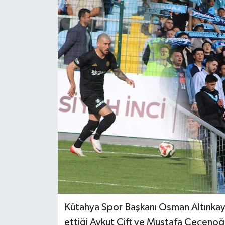
Dünya
Eğitim
Ekonomi
Emet
Foto Galeri
Gediz
Genel
Gündem
Kütahya Spor Başkanı Osman Altınkay
ettiği Aykut Çift ve Mustafa Çeçenoğlu
Hisarcık