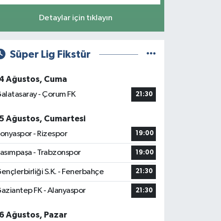
Detaylar için tıklayın
Süper Lig Fikstür
4 Ağustos, Cuma
alatasaray - Çorum FK
21:30
5 Ağustos, Cumartesi
onyaspor - Rizespor
19:00
asımpaşa - Trabzonspor
19:00
ençlerbirliği S.K. - Fenerbahçe
21:30
aziantep FK - Alanyaspor
21:30
6 Ağustos, Pazar