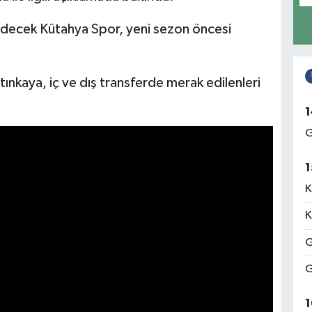
edecek Kütahya Spor, yeni sezon öncesi
nkaya, iç ve dış transferde merak edilenleri
1
G
1
K
K
G
G
1