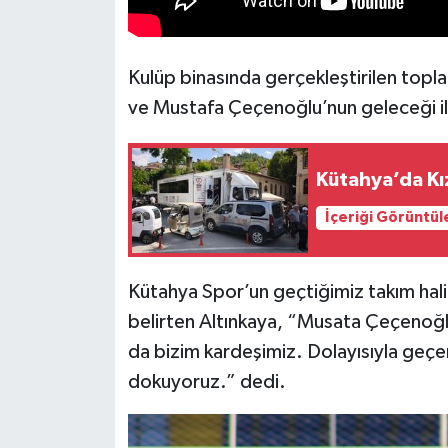
Türkiye
Video Galeri
Kulüp binasında gerçekleştirilen toplan
ve Mustafa Çeçenoğlu’nun geleceği ile 
Yaşam
Yemek Tarifleri
Kütahya’da Kı
İçeriği Görüntül
Kütahya Spor’un geçtiğimiz takım ha
belirten Altınkaya, “Musata Çeçenoğ
da bizim kardeşimiz. Dolayısıyla geçen 
dokuyoruz.” dedi.