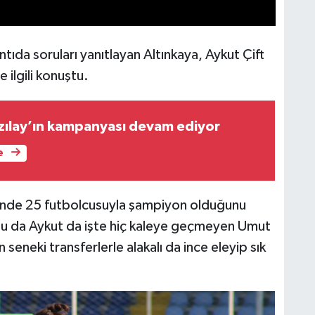
tıda soruları yanıtlayan Altınkaya, Aykut Çift
ilgili konuştu.
zılay’ın kampanyası devam ediyor
e
linde 25 futbolcusuyla şampiyon olduğunu
lu da Aykut da işte hiç kaleye geçmeyen Umut
seneki transferlerle alakalı da ince eleyip sık