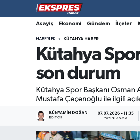
Altıntaş
Hava Durumu
Asayiş
Ekonomi
Gündem
İlçeler
HABERLER
KÜTAHYA HABER
Asayiş
Trafik Durumu
Kütahya Spor
Aslanapa
Süper Lig Puan Durumu ve Fikstür
son durum
Biyografiler
Tüm Manşetler
Bölge
Son Dakika Haberleri
Kütahya Spor Başkanı Osman Al
Mustafa Çeçenoğlu ile ilgili a
Çavdarhisar
Haber Arşivi
BÜNYAMIN DOĞAN
07.07.2026 - 11:35
EDITÖR
Domaniç
YAYINLANMA
Dumlupınar