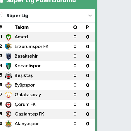
Süper Lig Puan Durumu
Süper Lig
#
Takım
O
P
1
Amed
0
0
2
Erzurumspor FK
0
0
3
Başakşehir
0
0
4
Kocaelispor
0
0
5
Beşiktaş
0
0
6
Eyüpspor
0
0
7
Galatasaray
0
0
8
Çorum FK
0
0
9
Gaziantep FK
0
0
0
Alanyaspor
0
0