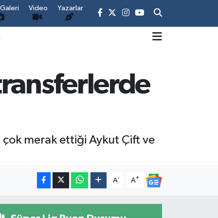
Galeri
Video
Yazarlar
m
ransferlerde
ok merak ettiği Aykut Çift ve
-
+
A
A