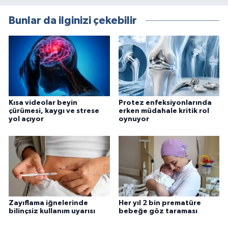
Bunlar da ilginizi çekebilir
Kısa videolar beyin
Protez enfeksiyonlarında
çürümesi, kaygı ve strese
erken müdahale kritik rol
yol açıyor
oynuyor
Zayıflama iğnelerinde
Her yıl 2 bin prematüre
bilinçsiz kullanım uyarısı
bebeğe göz taraması