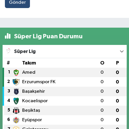
Gönder
Süper Lig Puan Durumu
Süper Lig
#
Takım
O
P
1
Amed
0
0
2
Erzurumspor FK
0
0
3
Başakşehir
0
0
4
Kocaelispor
0
0
5
Beşiktaş
0
0
6
Eyüpspor
0
0