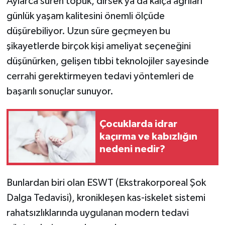
Aylarca süren topuk, dirsek ya da kalça ağrıları
günlük yaşam kalitesini önemli ölçüde
İlçeler
düşürebiliyor. Uzun süre geçmeyen bu
şikayetlerde birçok kişi ameliyat seçeneğini
Köşe Yazıları
düşünürken, gelişen tıbbi teknolojiler sayesinde
Kültür Sanat
cerrahi gerektirmeyen tedavi yöntemleri de
başarılı sonuçlar sunuyor.
Kütahya
Çocuklarda idrar
Magazin
kaçırma ve kabızlığın
nedeni nedir?
Otomobil
Pazarlar
Bunlardan biri olan ESWT (Ekstrakorporeal Şok
Dalga Tedavisi), kronikleşen kas-iskelet sistemi
Politika
rahatsızlıklarında uygulanan modern tedavi