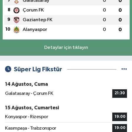
7
Galatasaray
0
0
8
Çorum FK
0
0
9
Gaziantep FK
0
0
10
Alanyaspor
0
0
Detaylar için tıklayın
Süper Lig Fikstür
14 Ağustos, Cuma
Galatasaray - Çorum FK
21:30
15 Ağustos, Cumartesi
Konyaspor - Rizespor
19:00
Kasımpaşa - Trabzonspor
19:00