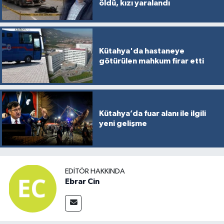
öldü, kızı yaralandı
Kütahya'da hastaneye
götürülen mahkum firar etti
Kütahya’da fuar alanı ile ilgili
yeni gelişme
EDITÖR HAKKINDA
Ebrar Cin