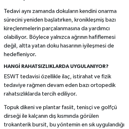
Türkiye
Tedavi aynı zamanda dokuların kendini onarma
sürecini yeniden başlatırken, kronikleşmiş bazı
Video Galeri
kireçlenmelerin parçalanmasına da yardımcı
Yaşam
olabiliyor. Böylece yalnızca ağrının hafiflemesi
değil, altta yatan doku hasarının iyileşmesi de
Yemek Tarifleri
hedefleniyor.
HANGİ RAHATSIZLIKLARDA UYGULANIYOR?
ESWT tedavisi özellikle ilaç, istirahat ve fizik
tedaviye rağmen devam eden bazı ortopedik
rahatsızlıklarda tercih ediliyor.
Topuk dikeni ve plantar fasiit, tenisçi ve golfçü
dirseği ile kalçanın dış kısmında görülen
trokanterik bursit, bu yöntemin en sık uygulandığı