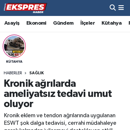
Altıntaş
Hava Durumu
Asayiş
Ekonomi
Gündem
İlçeler
Kütahya
Asayiş
Trafik Durumu
Aslanapa
Süper Lig Puan Durumu ve Fikstür
KÜTAHYA
Biyografiler
Tüm Manşetler
HABERLER
SAĞLIK
Bölge
Son Dakika Haberleri
Kronik ağrılarda
ameliyatsız tedavi umut
Çavdarhisar
Haber Arşivi
oluyor
Domaniç
Kronik eklem ve tendon ağrılarında uygulanan
ESWT şok dalga tedavisi, cerrahi müdahaleye
Dumlupınar