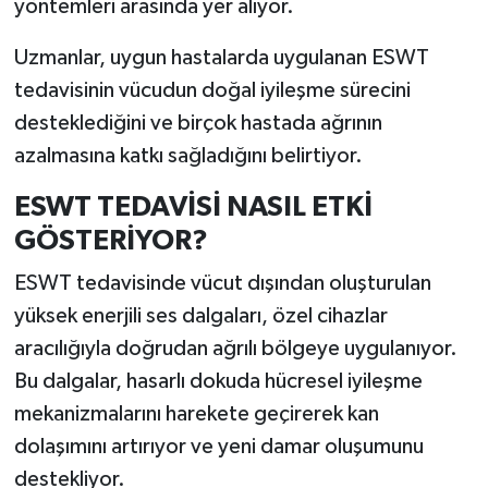
yöntemleri arasında yer alıyor.
Resmi İlan
Uzmanlar, uygun hastalarda uygulanan ESWT
Rüya Tabirleri
tedavisinin vücudun doğal iyileşme sürecini
Sağlık
desteklediğini ve birçok hastada ağrının
azalmasına katkı sağladığını belirtiyor.
Şaphane
ESWT TEDAVİSİ NASIL ETKİ
Simav
GÖSTERİYOR?
ESWT tedavisinde vücut dışından oluşturulan
Siyaset
yüksek enerjili ses dalgaları, özel cihazlar
Spor
aracılığıyla doğrudan ağrılı bölgeye uygulanıyor.
Bu dalgalar, hasarlı dokuda hücresel iyileşme
Tavşanlı
mekanizmalarını harekete geçirerek kan
dolaşımını artırıyor ve yeni damar oluşumunu
Teknoloji
destekliyor.