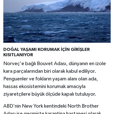
Türkiye
Video Galeri
Yaşam
Yemek Tarifleri
DOĞAL YAŞAMI KORUMAK İÇİN GİRİŞLER
KISITLANIYOR
Norveç'e bağlı Bouvet Adası, dünyanın en izole
kara parçalarından biri olarak kabul ediliyor.
Penguenler ve fokların yaşam alanı olan ada,
hassas ekosistemini korumak amacıyla
ziyaretçilere büyük ölçüde kapalı tutuluyor.
ABD'nin New York kentindeki North Brother
Adası ise geçmişte karantina hastanesi olarak