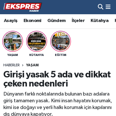
Altıntaş
Hava Durumu
Asayiş
Ekonomi
Gündem
İlçeler
Kütahya
Asayiş
Trafik Durumu
Aslanapa
Süper Lig Puan Durumu ve Fikstür
YAŞAM
KÜTAHYA
EĞITIM
Biyografiler
Tüm Manşetler
HABERLER
YAŞAM
Bölge
Son Dakika Haberleri
Girişi yasak 5 ada ve dikkat
çeken nedenleri
Çavdarhisar
Haber Arşivi
Dünyanın farklı noktalarında bulunan bazı adalara
Domaniç
giriş tamamen yasak. Kimi insan hayatını korumak,
kimi ise doğayı ve yerli halkı korumak için kapılarını
Dumlupınar
dış dünyaya kapatıyor.