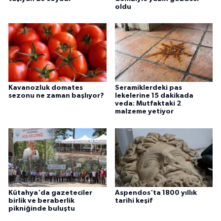
oldu
Kavanozluk domates
Seramiklerdeki pas
sezonu ne zaman başlıyor?
lekelerine 15 dakikada
veda: Mutfaktaki 2
malzeme yetiyor
Kütahya'da gazeteciler
Aspendos'ta 1800 yıllık
birlik ve beraberlik
tarihi keşif
pikniğinde buluştu