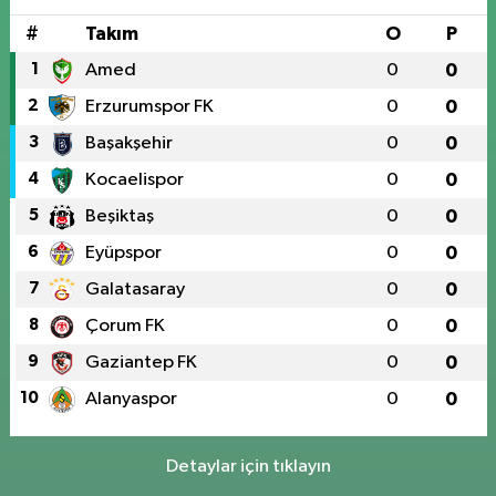
#
Takım
O
P
1
Amed
0
0
2
Erzurumspor FK
0
0
3
Başakşehir
0
0
4
Kocaelispor
0
0
5
Beşiktaş
0
0
6
Eyüpspor
0
0
7
Galatasaray
0
0
8
Çorum FK
0
0
9
Gaziantep FK
0
0
10
Alanyaspor
0
0
Detaylar için tıklayın