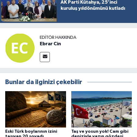
AK Parti Kütahya, 25’inci
kuruluş yıldönümünü kutladı
EDITÖR HAKKINDA
Ebrar Cin
Bunlar da ilginizi çekebilir
Eski Türk boylarının izini
Taş ve yosun yok! Cam gibi
taşıyan 20 soyadı
deniziyle yazın gözdesi