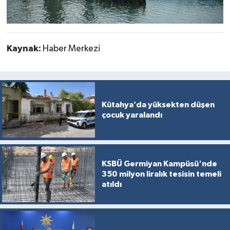
Kaynak:
Haber Merkezi
Kütahya’da yüksekten düşen
çocuk yaralandı
KSBÜ Germiyan Kampüsü'nde
350 milyon liralık tesisin temeli
atıldı