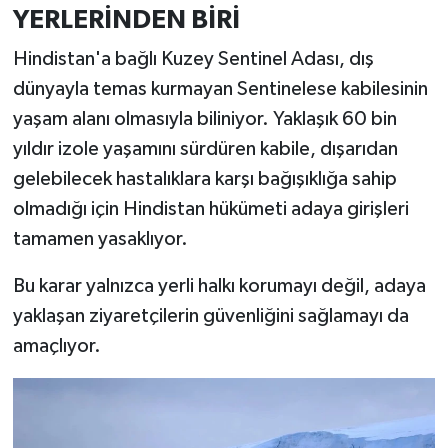
Resmi İlan
YERLERİNDEN BİRİ
Rüya Tabirleri
Hindistan'a bağlı Kuzey Sentinel Adası, dış
dünyayla temas kurmayan Sentinelese kabilesinin
Sağlık
yaşam alanı olmasıyla biliniyor. Yaklaşık 60 bin
yıldır izole yaşamını sürdüren kabile, dışarıdan
Şaphane
gelebilecek hastalıklara karşı bağışıklığa sahip
olmadığı için Hindistan hükümeti adaya girişleri
Simav
tamamen yasaklıyor.
Siyaset
Bu karar yalnızca yerli halkı korumayı değil, adaya
Spor
yaklaşan ziyaretçilerin güvenliğini sağlamayı da
amaçlıyor.
Tavşanlı
Teknoloji