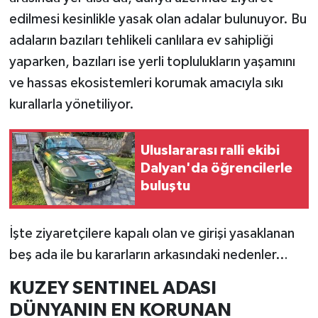
edilmesi kesinlikle yasak olan adalar bulunuyor. Bu
İlçeler
adaların bazıları tehlikeli canlılara ev sahipliği
yaparken, bazıları ise yerli toplulukların yaşamını
Köşe Yazıları
ve hassas ekosistemleri korumak amacıyla sıkı
kurallarla yönetiliyor.
Kültür Sanat
Kütahya
Uluslararası ralli ekibi
Dalyan'da öğrencilerle
Magazin
buluştu
Otomobil
İşte ziyaretçilere kapalı olan ve girişi yasaklanan
Pazarlar
beş ada ile bu kararların arkasındaki nedenler…
KUZEY SENTINEL ADASI
Politika
DÜNYANIN EN KORUNAN