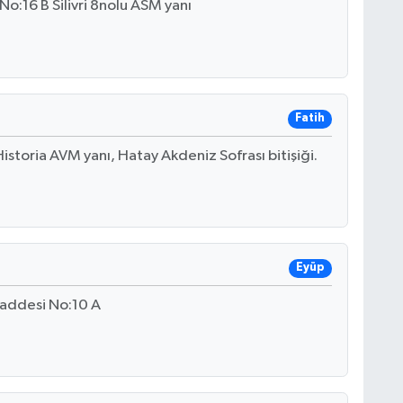
o:16 B Silivri 8nolu ASM yanı
Fatih
istoria AVM yanı, Hatay Akdeniz Sofrası bitişiği.
Eyüp
addesi No:10 A