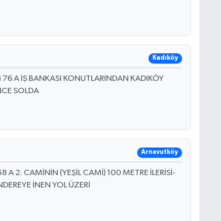
Kadıköy
i 76 A İŞ BANKASI KONUTLARINDAN KADIKÖY
İNCE SOLDA
Arnavutköy
58 A 2. CAMİNİN (YEŞİL CAMİ) 100 METRE İLERİSİ-
NDEREYE İNEN YOL ÜZERİ