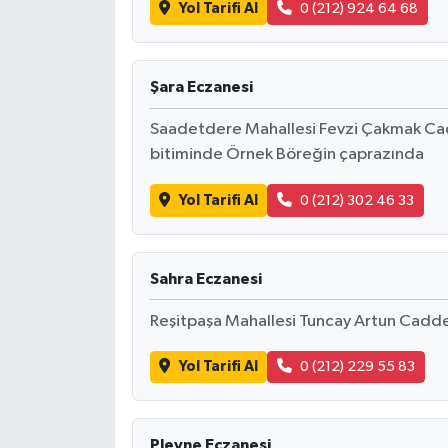
Yol Tarifi Al
0 (212) 924 64 68
Şara Eczanesi
Saadetdere Mahallesi Fevzi Çakmak Ca
bitiminde Örnek Böreğin çaprazında
Yol Tarifi Al
0 (212) 302 46 33
Sahra Eczanesi
Reşitpaşa Mahallesi Tuncay Artun Caddesi
Yol Tarifi Al
0 (212) 229 55 83
Plevne Eczanesi