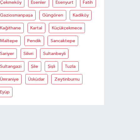
Çekmeköy
Esenler
Esenyurt
Fatih
Gaziosmanpaşa
Güngören
Kadiköy
Kağithane
Kartal
Küçükçekmece
Maltepe
Pendik
Sancaktepe
Sariyer
Silivri
Sultanbeyli
Sultangazi
Şile
Şişli
Tuzla
Ümraniye
Üsküdar
Zeytinburnu
Eyüp