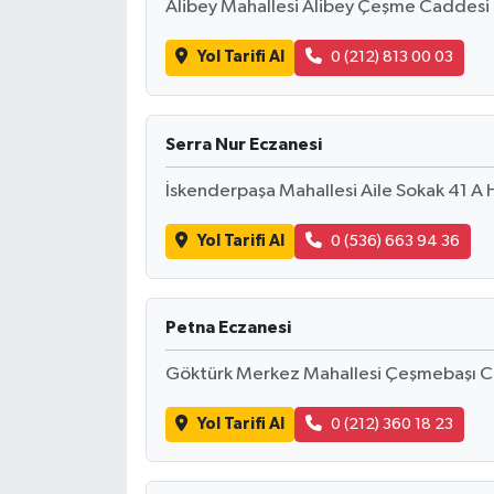
Alibey Mahallesi Alibey Çeşme Caddesi N
İlçeler
Yol Tarifi Al
0 (212) 813 00 03
Köşe Yazıları
Serra Nur Eczanesi
Kültür Sanat
İskenderpaşa Mahallesi Aile Sokak 41 A H
Kütahya
Yol Tarifi Al
0 (536) 663 94 36
Magazin
Petna Eczanesi
Otomobil
Göktürk Merkez Mahallesi Çeşmebaşı C
Pazarlar
Yol Tarifi Al
0 (212) 360 18 23
Politika