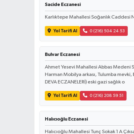
Resmi İlan
Sacide Eczanesi
Rüya Tabirleri
Karlıktepe Mahallesi Soğanlık Caddesi 
Yol Tarifi Al
0 (216) 504 24 53
Sağlık
Şaphane
Bulvar Eczanesi
Simav
Ahmet Yesevi Mahallesi Abbas Medeni So
Harman Mobilya arkası, Tulumba mevki
Siyaset
DEVA ECZANELERİ) eski gazi sağlık o
Spor
Yol Tarifi Al
0 (216) 208 59 51
Tavşanlı
Halıcıoğlu Eczanesi
Teknoloji
Halıcıoğlu Mahallesi Tunç Sokak 1 A Çıks