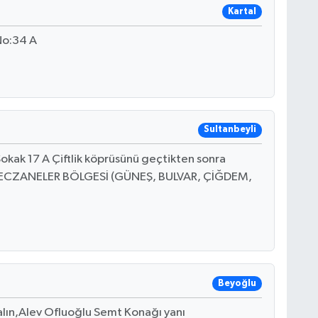
Kartal
No:34 A
Sultanbeyli
kak 17 A Çiftlik köprüsünü geçtikten sonra
, ECZANELER BÖLGESİ (GÜNEŞ, BULVAR, ÇİĞDEM,
Beyoğlu
alın,Alev Ofluoğlu Semt Konağı yanı