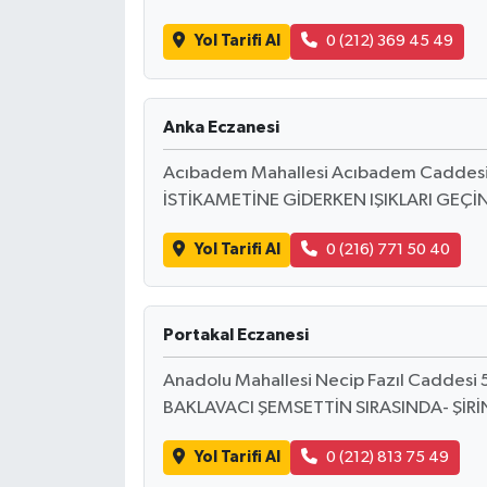
Türkiye
Yol Tarifi Al
0 (212) 369 45 49
Video Galeri
Anka Eczanesi
Yaşam
Acıbadem Mahallesi Acıbadem Caddes
Yemek Tarifleri
İSTİKAMETİNE GİDERKEN IŞIKLARI GEÇ
Yol Tarifi Al
0 (216) 771 50 40
Portakal Eczanesi
Anadolu Mahallesi Necip Fazıl Caddesi 
BAKLAVACI ŞEMSETTİN SIRASINDA- ŞİRİ
Yol Tarifi Al
0 (212) 813 75 49