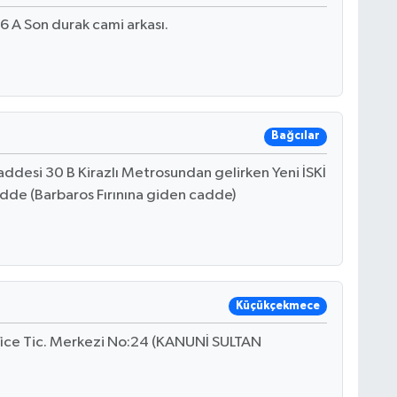
6 A Son durak cami arkası.
Bağcılar
ddesi 30 B Kirazlı Metrosundan gelirken Yeni İSKİ
cadde (Barbaros Fırınına giden cadde)
Küçükçekmece
ffice Tic. Merkezi No:24 (KANUNİ SULTAN