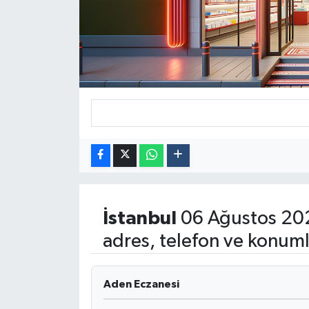
Dünya
Eğitim
Ekonomi
Emet
Foto Galeri
Gediz
İstanbul
06 Ağustos 20
Genel
adres, telefon ve konuml
Gündem
Aden Eczanesi
Hisarcık