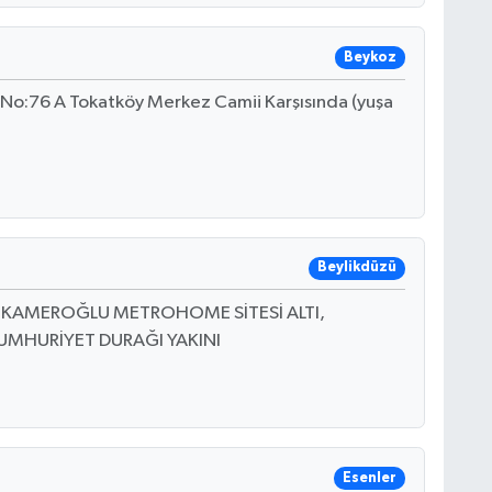
Beykoz
 No:76 A Tokatköy Merkez Camii Karşısında (yuşa
Beylikdüzü
 12 KAMEROĞLU METROHOME SİTESİ ALTI,
MHURİYET DURAĞI YAKINI
Esenler