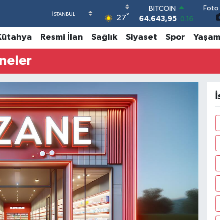
64.643,95
0.16
Foto 
DOLAR
°
27
47,6006
0.06
EURO
Kütahya
Resmi İlan
Sağlık
Siyaset
Spor
Yaşa
55,0250
0.02
STERLİN
neler
64,2398
0.2
GRAM ALTIN
6500.87
0.12
BİST100
İ
13.799
70