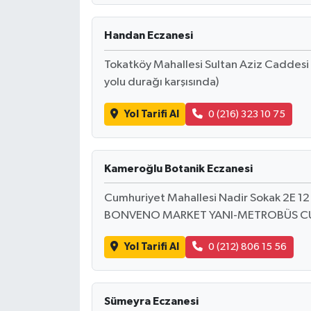
Handan Eczanesi
Tokatköy Mahallesi Sultan Aziz Caddesi
yolu durağı karşısında)
Yol Tarifi Al
0 (216) 323 10 75
Kameroğlu Botanik Eczanesi
Cumhuriyet Mahallesi Nadir Sokak 2E
BONVENO MARKET YANI-METROBÜS CU
Yol Tarifi Al
0 (212) 806 15 56
Sümeyra Eczanesi