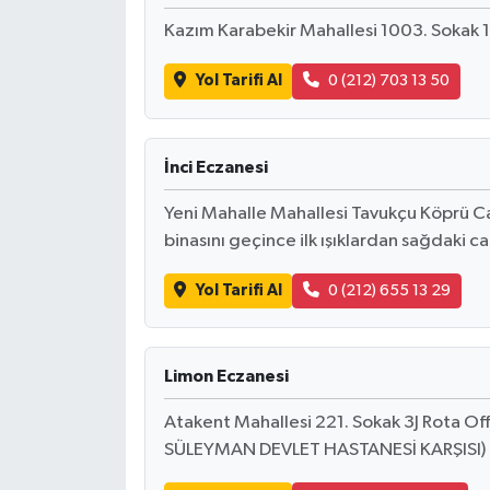
Kazım Karabekir Mahallesi 1003. Sokak 1
Yol Tarifi Al
0 (212) 703 13 50
İnci Eczanesi
Yeni Mahalle Mahallesi Tavukçu Köprü Ca
binasını geçince ilk ışıklardan sağdaki 
Yol Tarifi Al
0 (212) 655 13 29
Limon Eczanesi
Atakent Mahallesi 221. Sokak 3J Rota O
SÜLEYMAN DEVLET HASTANESİ KARŞISI)