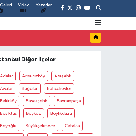
Galeri
Video
Yazarlar
m
stanbul Diğer İlçeler
Adalar
Arnavutköy
Ataşehir
Avcilar
Bağcilar
Bahçelievler
Bakirköy
Başakşehir
Bayrampaşa
Beşiktaş
Beykoz
Beylikdüzü
Beyoğlu
Büyükçekmece
Çatalca