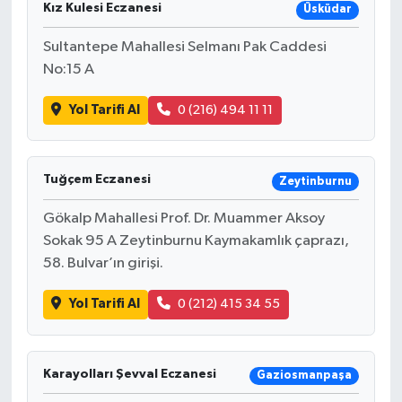
Kız Kulesi Eczanesi
Üsküdar
Sultantepe Mahallesi Selmanı Pak Caddesi
No:15 A
Yol Tarifi Al
0 (216) 494 11 11
Tuğçem Eczanesi
Zeytinburnu
Gökalp Mahallesi Prof. Dr. Muammer Aksoy
Sokak 95 A Zeytinburnu Kaymakamlık çaprazı,
58. Bulvar’ın girişi.
Yol Tarifi Al
0 (212) 415 34 55
Karayolları Şevval Eczanesi
Gaziosmanpaşa