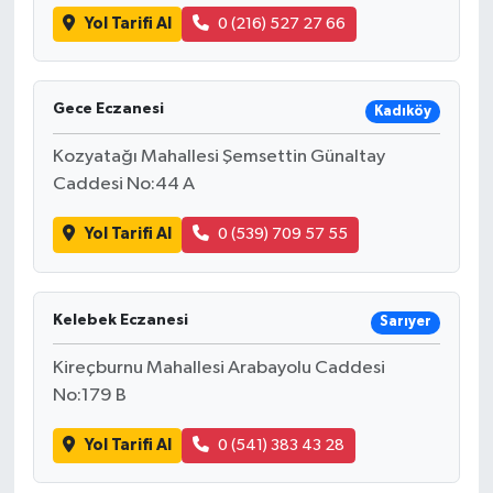
Yol Tarifi Al
0 (216) 527 27 66
Gece Eczanesi
Kadıköy
Kozyatağı Mahallesi Şemsettin Günaltay
Caddesi No:44 A
Yol Tarifi Al
0 (539) 709 57 55
Kelebek Eczanesi
Sarıyer
Kireçburnu Mahallesi Arabayolu Caddesi
No:179 B
Yol Tarifi Al
0 (541) 383 43 28