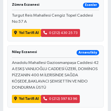
Zümra Eczanesi
Esenler
Turgut Reis Mahallesi Cengiz Topel Caddesi
No:57 A
Yol Tarifi Al
0 (212) 430 25 73
Nilay Eczanesi
Arnavutköy
Anadolu Mahallesi Gaziosmanpaşa Caddesi 42
A ESKŞ VANLIOĞLU CADDESİ ÜZERİ, DOMİNOS
PİZZANIN 400 M İLERİSİNDE SAĞDA
KÖŞEDE,BAKLAVACI ŞEMSETTİN VE NİDO
DONDURMA ÜSTÜ
Yol Tarifi Al
0 (212) 597 83 96