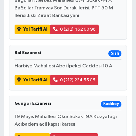
Bağcılar Merkez Mahallesi 674. Sokak 44 A
Bağcılar Tramvay Son Durak İlerisi, PTT 50 M
İlerisi,Eski Ziraat Bankası yanı
Yol Tarifi Al
0 (212) 462 00 96
Bal Eczanesi
Şişli
Harbiye Mahallesi Abdi İpekçi Caddesi 10 A
Yol Tarifi Al
0 (212) 234 55 05
Güngör Eczanesi
Kadıköy
19 Mayıs Mahallesi Okur Sokak 19A Kozyatağı
Acıbadem acil kapısı karşısı