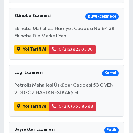
Resmi İlan
Ekinoba Eczanesi
Büyükçekmece
Rüya Tabirleri
Ekinoba Mahallesi Hürriyet Caddesi No:64 3B
Sağlık
Ekinoba File Market Yanı
Şaphane
Yol Tarifi Al
0 (212) 823 05 30
Simav
Ezgi Eczanesi
Kartal
Siyaset
Petroliş Mahallesi Üsküdar Caddesi 53 C VENİ
Spor
VİDİ GÖZ HASTANESİ KARŞISI
Yol Tarifi Al
0 (216) 755 85 88
Tavşanlı
Teknoloji
Bayraktar Eczanesi
Fatih