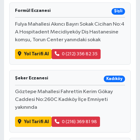
Formül Eczanesi
Şişli
Fulya Mahallesi Akıncı Bayırı Sokak Cicihan No:4
A Hospitadent Mecidiyeköy Diş Hastanesine
komşu, Torun Center yanındaki sokak
Yol Tarifi Al
0 (212) 356 82 35
Şeker Eczanesi
Kadıköy
Göztepe Mahallesi Fahrettin Kerim Gökay
Caddesi No:260C Kadıköy İlçe Emniyeti
yakınında
Yol Tarifi Al
0 (216) 369 81 98