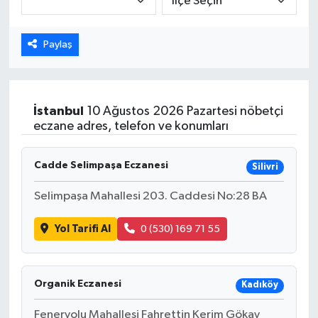
Dünya
Paylaş
Eğitim
Ekonomi
İstanbul
10 Ağustos 2026 Pazartesi nöbetçi
eczane adres, telefon ve konumları
Emet
Cadde Selimpaşa Eczanesi
Silivri
Foto Galeri
Selimpaşa Mahallesi 203. Caddesi No:28 BA
Gediz
Yol Tarifi Al
0 (530) 169 71 55
Genel
Gündem
Organik Eczanesi
Kadıköy
Feneryolu Mahallesi Fahrettin Kerim Gökay
Hisarcık