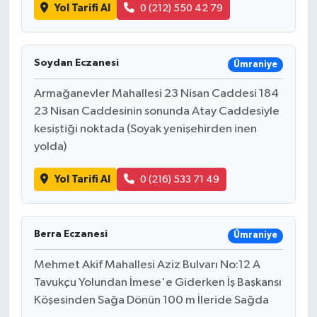
Yol Tarifi Al
0 (212) 550 42 79
Soydan Eczanesi
Ümraniye
Armağanevler Mahallesi 23 Nisan Caddesi 184
23 Nisan Caddesinin sonunda Atay Caddesiyle
kesiştiği noktada (Soyak yenişehirden inen
yolda)
Yol Tarifi Al
0 (216) 533 71 49
Berra Eczanesi
Ümraniye
Mehmet Akif Mahallesi Aziz Bulvarı No:12 A
Tavukçu Yolundan İmese'e Giderken İş Başkansı
Köşesinden Sağa Dönün 100 m İleride Sağda