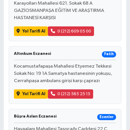
Karayolları Mahallesi 621. Sokak 68 A
GAZİOSMANPAŞA EĞİTİM VE ARAŞTIRMA
HASTANESİ KARŞISI
Yol Tarifi Al
0 (212) 609 05 00
Altınkum Eczanesi
Fatih
Kocamustafapaşa Mahallesi Etyemez Tekkesi
Sokak No: 19 1A Samatya hastanesinin yokuşu,
Cerrahpaşa ambulans girişi karşı çaprazı
Yol Tarifi Al
0 (212) 585 25 15
Büşra Aslan Eczanesi
Esenler
Havaalanı Mahallesi Taşocağı Caddesi 22 C