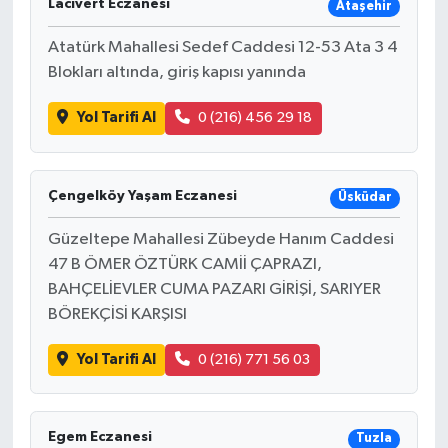
Lacivert Eczanesi
Ataşehir
Atatürk Mahallesi Sedef Caddesi 12-53 Ata 3 4
Blokları altında, giriş kapısı yanında
Yol Tarifi Al
0 (216) 456 29 18
Çengelköy Yaşam Eczanesi
Üsküdar
Güzeltepe Mahallesi Zübeyde Hanım Caddesi
47 B ÖMER ÖZTÜRK CAMİİ ÇAPRAZI,
BAHÇELİEVLER CUMA PAZARI GİRİŞİ, SARIYER
BÖREKÇİSİ KARŞISI
Yol Tarifi Al
0 (216) 771 56 03
Egem Eczanesi
Tuzla