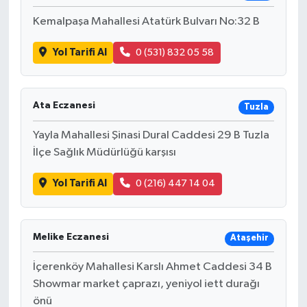
Türkiye
Kemalpaşa Mahallesi Atatürk Bulvarı No:32 B
Video Galeri
Yol Tarifi Al
0 (531) 832 05 58
Yaşam
Ata Eczanesi
Tuzla
Yemek Tarifleri
Yayla Mahallesi Şinasi Dural Caddesi 29 B Tuzla
İlçe Sağlık Müdürlüğü karşısı
Yol Tarifi Al
0 (216) 447 14 04
Melike Eczanesi
Ataşehir
İçerenköy Mahallesi Karslı Ahmet Caddesi 34 B
Showmar market çaprazı, yeniyol iett durağı
önü