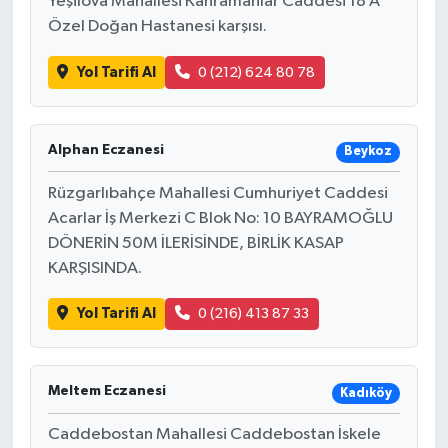
Yeşilova Mahallesi Kahramanlar Caddesi 18 A
Özel Doğan Hastanesi karşısı.
Yol Tarifi Al
0 (212) 624 80 78
Alphan Eczanesi
Beykoz
Rüzgarlıbahçe Mahallesi Cumhuriyet Caddesi
Acarlar İş Merkezi C Blok No: 10 BAYRAMOĞLU
DÖNERİN 50M İLERİSİNDE, BİRLİK KASAP
KARŞISINDA.
Yol Tarifi Al
0 (216) 413 87 33
Meltem Eczanesi
Kadıköy
Caddebostan Mahallesi Caddebostan İskele