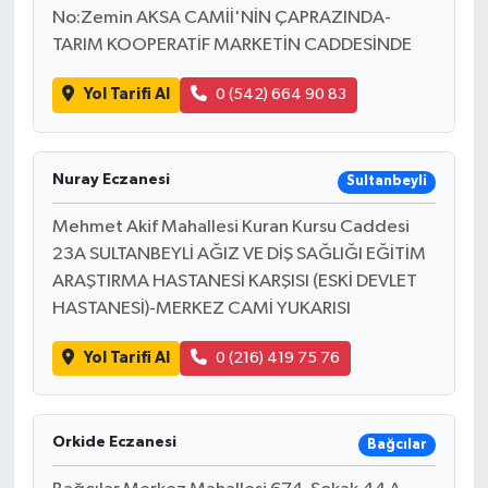
No:Zemin AKSA CAMİİ'NİN ÇAPRAZINDA-
TARIM KOOPERATİF MARKETİN CADDESİNDE
Yol Tarifi Al
0 (542) 664 90 83
Nuray Eczanesi
Sultanbeyli
Mehmet Akif Mahallesi Kuran Kursu Caddesi
23A SULTANBEYLİ AĞIZ VE DİŞ SAĞLIĞI EĞİTİM
ARAŞTIRMA HASTANESİ KARŞISI (ESKİ DEVLET
HASTANESİ)-MERKEZ CAMİ YUKARISI
Yol Tarifi Al
0 (216) 419 75 76
Orkide Eczanesi
Bağcılar