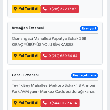
Yol Tarifi Al
0 (216) 572 17 87
Armağan Eczanesi
Esenyurt
Osmangazi Mahallesi Papatya Sokak 36B
KIRAÇ YÜRÜYÜŞ YOLU BİM KARŞISI
Yol Tarifi Al
0 (212) 689 64 64
Cansu Eczanesi
Küçükçekmece
Tevfik Bey Mahallesi Mektep Sokak 1 B Armoni
Park AVM yanı - Merkez Caddesi durağı karşısı
Yol Tarifi Al
0 (544) 112 54 34