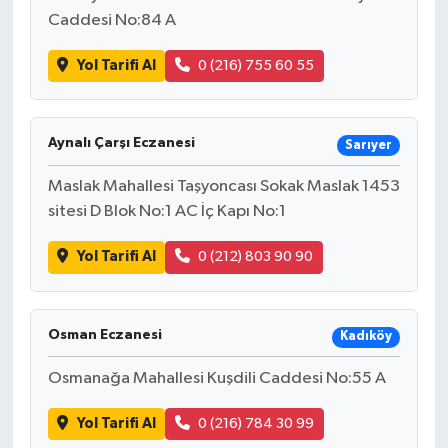
Caddesi No:84 A
İlçeler
Yol Tarifi Al
0 (216) 755 60 55
Köşe Yazıları
Aynalı Çarşı Eczanesi
Sarıyer
Kültür Sanat
Maslak Mahallesi Taşyoncası Sokak Maslak 1453
Kütahya
sitesi D Blok No:1 AC İç Kapı No:1
Magazin
Yol Tarifi Al
0 (212) 803 90 90
Otomobil
Osman Eczanesi
Kadıköy
Pazarlar
Osmanağa Mahallesi Kuşdili Caddesi No:55 A
Politika
Yol Tarifi Al
0 (216) 784 30 99