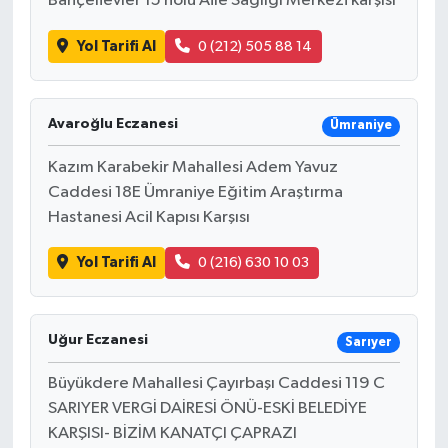
Bahçelievler 15 nolu Aile Sağlığı Merkezi karşısı
Yol Tarifi Al
0 (212) 505 88 14
Avaroğlu Eczanesi
Ümraniye
Kazım Karabekir Mahallesi Adem Yavuz
Caddesi 18E Ümraniye Eğitim Araştırma
Hastanesi Acil Kapısı Karşısı
Yol Tarifi Al
0 (216) 630 10 03
Uğur Eczanesi
Sarıyer
Büyükdere Mahallesi Çayırbaşı Caddesi 119 C
SARIYER VERGİ DAİRESİ ÖNÜ-ESKİ BELEDİYE
KARŞISI- BİZİM KANATÇI ÇAPRAZI