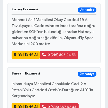
Kuzey Eczanesi
Ümraniye
Mehmet Akif Mahallesi Okay Caddesi 19 A
Tavukçuyolu Caddesinden İmes tarafına doğru
giderken SGK'nın bulunduğu aradan Hatboyu
bulvarına doğru sağa dönün, OkyanusFly Spor
Merkezini 200 metre
Yol Tarifi Al
0 (216) 508 24 53
Bayram Eczanesi
Ümraniye
Ihlamurkuyu Mahallesi Çanakkale Cad. 2 A
Petrol Yolu Caddesi Otobüs Durağı ve A101’in
Karşısındayız
Yol Tarifi Al
0 (536) 867 62 43