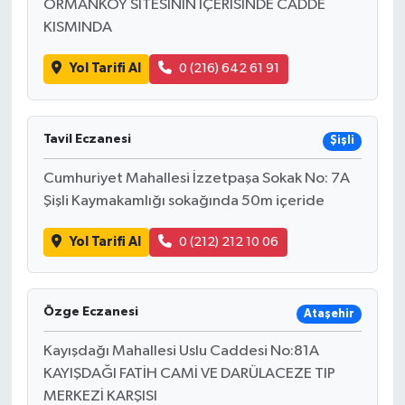
ORMANKÖY SİTESİNİN İÇERİSİNDE CADDE
KISMINDA
Yol Tarifi Al
0 (216) 642 61 91
Tavil Eczanesi
Şişli
Cumhuriyet Mahallesi İzzetpaşa Sokak No: 7A
Şişli Kaymakamlığı sokağında 50m içeride
Yol Tarifi Al
0 (212) 212 10 06
Özge Eczanesi
Ataşehir
Kayışdağı Mahallesi Uslu Caddesi No:81A
KAYIŞDAĞI FATİH CAMİ VE DARÜLACEZE TIP
MERKEZİ KARŞISI