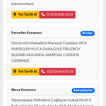
karşısındayız.
Yol Tarifi Al
0 (212) 830 53 21
Parseller Eczanesi
Avcılar
Üniversite Mahallesi Mareşal Caddesi 48 A
PARSELLER HOCA DURAĞI İLE FİRUZKÖY
BULVARI ARASINDA,MAREŞAL CADDESİ
ÜZERİNDE.
Yol Tarifi Al
0 (212) 401 03 35
Meva Eczanesi
Bahçelievler
Siyavuşpaşa Mahallesi Çağlayan Sokak No:6 A