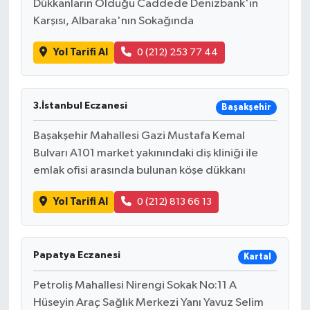
Dükkanların Olduğu Caddede Denizbank'ın
Resmi İlan
Karşısı, Albaraka'nın Sokağında
Rüya Tabirleri
Yol Tarifi Al
0 (212) 253 77 44
Sağlık
3.İstanbul Eczanesi
Başakşehir
Şaphane
Başakşehir Mahallesi Gazi Mustafa Kemal
Simav
Bulvarı A101 market yakınındaki diş kliniği ile
emlak ofisi arasında bulunan köşe dükkanı
Siyaset
Yol Tarifi Al
0 (212) 813 66 13
Spor
Tavşanlı
Papatya Eczanesi
Kartal
Petroliş Mahallesi Nirengi Sokak No:11 A
Teknoloji
Hüseyin Araç Sağlık Merkezi Yanı Yavuz Selim