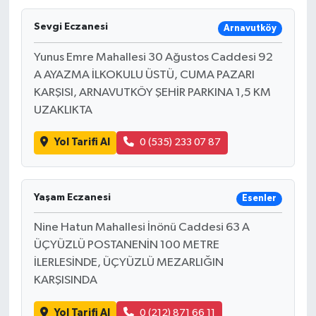
Sevgi Eczanesi
Arnavutköy
Yunus Emre Mahallesi 30 Ağustos Caddesi 92
A AYAZMA İLKOKULU ÜSTÜ, CUMA PAZARI
KARŞISI, ARNAVUTKÖY ŞEHİR PARKINA 1,5 KM
UZAKLIKTA
Yol Tarifi Al
0 (535) 233 07 87
Yaşam Eczanesi
Esenler
Nine Hatun Mahallesi İnönü Caddesi 63 A
ÜÇYÜZLÜ POSTANENİN 100 METRE
İLERLESİNDE, ÜÇYÜZLÜ MEZARLIĞIN
KARŞISINDA
Yol Tarifi Al
0 (212) 871 66 11