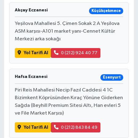
Akçay Eczanesi
Küçükçekmece
Yeşilova Mahallesi 5. Çimen Sokak 2 A Yeşilova
ASM karşısı-A101 market yanı-Cennet Kültür
Merkezi arka sokağı
Yol Tarifi Al
0 (212) 924 40 77
Hafsa Eczanesi
Esenyurt
Piri Reis Mahallesi Necip Fazıl Caddesi 4 1C
Bizimkent Köprüsünden Kıraç Yönüne Giderken
Sağda (Beyhill Premium Sitesi Altı, Han evleri 5
ve File Market Karşısı)
Yol Tarifi Al
0 (212) 843 84 49