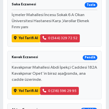
Saka Eczanesi
Tuzla
İçmeler Mahallesi İncesu Sokak 6 A Okan
Üniversitesi Hastanesi Karşı ,Varollar Ekmek
Fırını yanı
Yol Tarifi Al
0 (544) 329 72 52
Kavak Eczanesi
Pendik
Kavakpınar Mahallesi Abdi İpekçi Caddesi 182A
Kavakpınar Opet'in biraz aşağısında, ana
cadde üzerinde.
Yol Tarifi Al
0 (216) 596 29 95