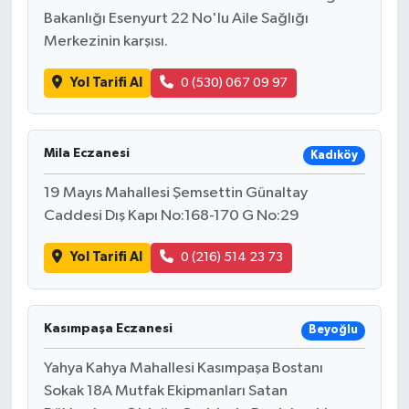
Bakanlığı Esenyurt 22 No'lu Aile Sağlığı
Merkezinin karşısı.
İlçeler
Yol Tarifi Al
0 (530) 067 09 97
Köşe Yazıları
Kültür Sanat
Mila Eczanesi
Kadıköy
Kütahya
19 Mayıs Mahallesi Şemsettin Günaltay
Caddesi Dış Kapı No:168-170 G No:29
Magazin
Yol Tarifi Al
0 (216) 514 23 73
Otomobil
Pazarlar
Kasımpaşa Eczanesi
Beyoğlu
Yahya Kahya Mahallesi Kasımpaşa Bostanı
Politika
Sokak 18A Mutfak Ekipmanları Satan