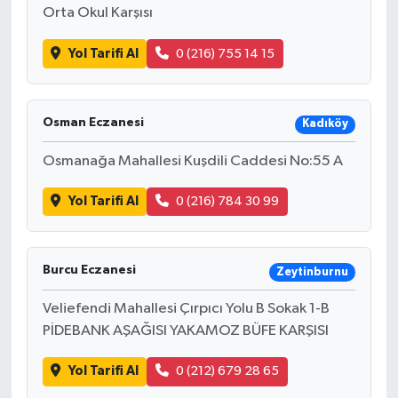
Orta Okul Karşısı
Türkiye
Yol Tarifi Al
0 (216) 755 14 15
Video Galeri
Yaşam
Osman Eczanesi
Kadıköy
Yemek Tarifleri
Osmanağa Mahallesi Kuşdili Caddesi No:55 A
Yol Tarifi Al
0 (216) 784 30 99
Burcu Eczanesi
Zeytinburnu
Veliefendi Mahallesi Çırpıcı Yolu B Sokak 1-B
PİDEBANK AŞAĞISI YAKAMOZ BÜFE KARŞISI
Yol Tarifi Al
0 (212) 679 28 65