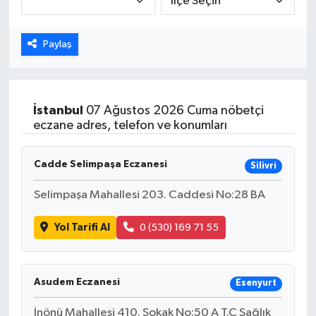
Dünya
Paylaş
Eğitim
Ekonomi
İstanbul
07 Ağustos 2026 Cuma nöbetçi
eczane adres, telefon ve konumları
Emet
Cadde Selimpaşa Eczanesi
Silivri
Foto Galeri
Selimpaşa Mahallesi 203. Caddesi No:28 BA
Gediz
Yol Tarifi Al
0 (530) 169 71 55
Genel
Gündem
Asudem Eczanesi
Esenyurt
İnönü Mahallesi 410. Sokak No:50 A T.C Sağlık
Hisarcık