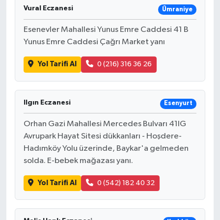
Vural Eczanesi
Ümraniye
Esenevler Mahallesi Yunus Emre Caddesi 41 B
Yunus Emre Caddesi Çağrı Market yanı
Yol Tarifi Al
0 (216) 316 36 26
Ilgın Eczanesi
Esenyurt
Orhan Gazi Mahallesi Mercedes Bulvarı 41IG
Avrupark Hayat Sitesi dükkanları - Hoşdere-
Hadımköy Yolu üzerinde, Baykar'a gelmeden
solda. E-bebek mağazası yanı.
Yol Tarifi Al
0 (542) 182 40 32