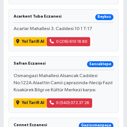
Acarkent Tuba Eczanesi
Beykoz
Acarlar Mahallesi 3. Caddesi 10 1 T:17
Yol Tarifi Al
0 (216) 610 16 80
Safran Eczanesi
Sancaktepe
Osmangazi Mahallesi Alsancak Caddesi
No:122A Alaattin Camii çaprazında-Necip Fazıl
Kısakürek Bilgi ve Kültür Merkezi karşısı
Yol Tarifi Al
0 (540) 072 37 26
Cennet Eczanesi
Gaziosmanpaşa