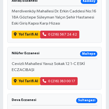
Aktaş Eczanesi
Kadıköy
Merdivenköy Mahallesi Dr. Erkin Caddesi No:16
18A Göztepe Süleyman Yalçın Şehir Hastanesi
Eski Giriş Kapısı Karşı Hizası
Yol Tarifi Al
0 (216) 567 24 42
Nilüfer Eczanesi
Maltepe
Cevizli Mahallesi Yavuz Sokak 12 1-C ESKİ
ECZACIBAŞI
Yol Tarifi Al
0 (216) 383 00 17
Deva Eczanesi
Sultangazi