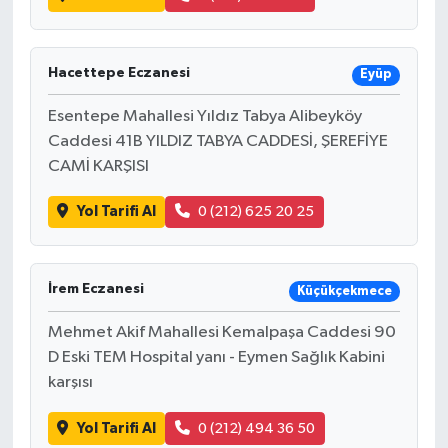
Hacettepe Eczanesi
Eyüp
Esentepe Mahallesi Yıldız Tabya Alibeyköy
Caddesi 41B YILDIZ TABYA CADDESİ, ŞEREFİYE
CAMİ KARŞISI
Yol Tarifi Al
0 (212) 625 20 25
İrem Eczanesi
Küçükçekmece
Mehmet Akif Mahallesi Kemalpaşa Caddesi 90
D Eski TEM Hospital yanı - Eymen Sağlık Kabini
karşısı
Yol Tarifi Al
0 (212) 494 36 50