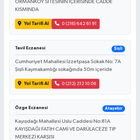
ORMANKÖY SİTESİNİN İÇERİSİNDE CADDE
KISMINDA
Yol Tarifi Al
0 (216) 642 61 91
Tavil Eczanesi
Şişli
Cumhuriyet Mahallesi İzzetpaşa Sokak No: 7A
Şişli Kaymakamlığı sokağında 50m içeride
Yol Tarifi Al
0 (212) 212 10 06
Özge Eczanesi
Ataşehir
Kayışdağı Mahallesi Uslu Caddesi No:81A
KAYIŞDAĞI FATİH CAMİ VE DARÜLACEZE TIP
MERKEZİ KARŞISI