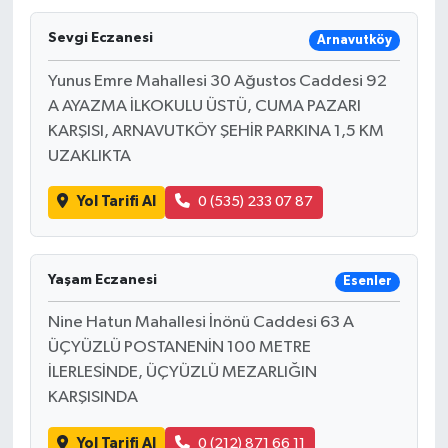
Sevgi Eczanesi
Arnavutköy
Yunus Emre Mahallesi 30 Ağustos Caddesi 92
A AYAZMA İLKOKULU ÜSTÜ, CUMA PAZARI
KARŞISI, ARNAVUTKÖY ŞEHİR PARKINA 1,5 KM
UZAKLIKTA
Yol Tarifi Al
0 (535) 233 07 87
Yaşam Eczanesi
Esenler
Nine Hatun Mahallesi İnönü Caddesi 63 A
ÜÇYÜZLÜ POSTANENİN 100 METRE
İLERLESİNDE, ÜÇYÜZLÜ MEZARLIĞIN
KARŞISINDA
Yol Tarifi Al
0 (212) 871 66 11