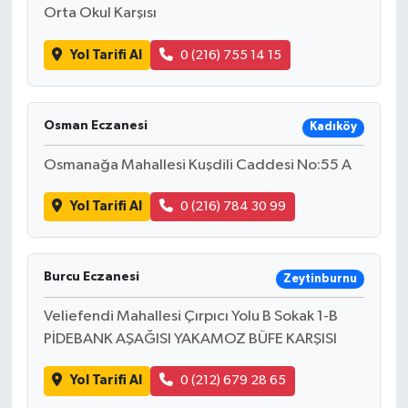
Orta Okul Karşısı
Türkiye
Yol Tarifi Al
0 (216) 755 14 15
Video Galeri
Yaşam
Osman Eczanesi
Kadıköy
Yemek Tarifleri
Osmanağa Mahallesi Kuşdili Caddesi No:55 A
Yol Tarifi Al
0 (216) 784 30 99
Burcu Eczanesi
Zeytinburnu
Veliefendi Mahallesi Çırpıcı Yolu B Sokak 1-B
PİDEBANK AŞAĞISI YAKAMOZ BÜFE KARŞISI
Yol Tarifi Al
0 (212) 679 28 65