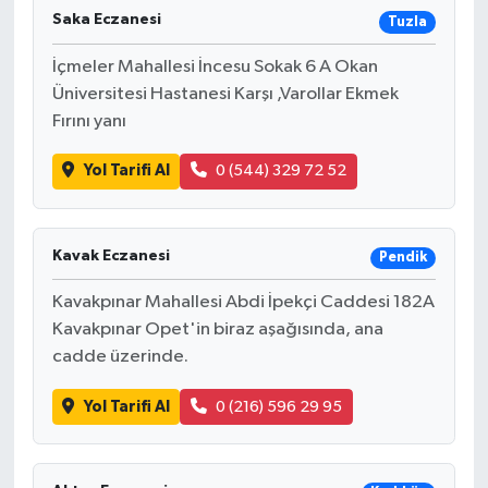
Saka Eczanesi
Tuzla
İçmeler Mahallesi İncesu Sokak 6 A Okan
Üniversitesi Hastanesi Karşı ,Varollar Ekmek
Fırını yanı
Yol Tarifi Al
0 (544) 329 72 52
Kavak Eczanesi
Pendik
Kavakpınar Mahallesi Abdi İpekçi Caddesi 182A
Kavakpınar Opet'in biraz aşağısında, ana
cadde üzerinde.
Yol Tarifi Al
0 (216) 596 29 95