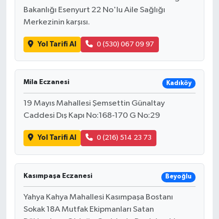
Bakanlığı Esenyurt 22 No'lu Aile Sağlığı
Merkezinin karşısı.
İlçeler
Yol Tarifi Al
0 (530) 067 09 97
Köşe Yazıları
Kültür Sanat
Mila Eczanesi
Kadıköy
Kütahya
19 Mayıs Mahallesi Şemsettin Günaltay
Caddesi Dış Kapı No:168-170 G No:29
Magazin
Yol Tarifi Al
0 (216) 514 23 73
Otomobil
Pazarlar
Kasımpaşa Eczanesi
Beyoğlu
Yahya Kahya Mahallesi Kasımpaşa Bostanı
Politika
Sokak 18A Mutfak Ekipmanları Satan