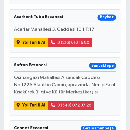
Acarkent Tuba Eczanesi
Beykoz
Acarlar Mahallesi 3. Caddesi 10 1 T:17
Yol Tarifi Al
0 (216) 610 16 80
Safran Eczanesi
Sancaktepe
Osmangazi Mahallesi Alsancak Caddesi
No:122A Alaattin Camii çaprazında-Necip Fazıl
Kısakürek Bilgi ve Kültür Merkezi karşısı
Yol Tarifi Al
0 (540) 072 37 26
Cennet Eczanesi
Gaziosmanpaşa