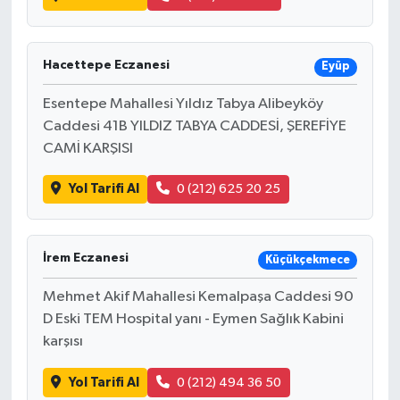
Hacettepe Eczanesi
Eyüp
Esentepe Mahallesi Yıldız Tabya Alibeyköy
Caddesi 41B YILDIZ TABYA CADDESİ, ŞEREFİYE
CAMİ KARŞISI
Yol Tarifi Al
0 (212) 625 20 25
İrem Eczanesi
Küçükçekmece
Mehmet Akif Mahallesi Kemalpaşa Caddesi 90
D Eski TEM Hospital yanı - Eymen Sağlık Kabini
karşısı
Yol Tarifi Al
0 (212) 494 36 50