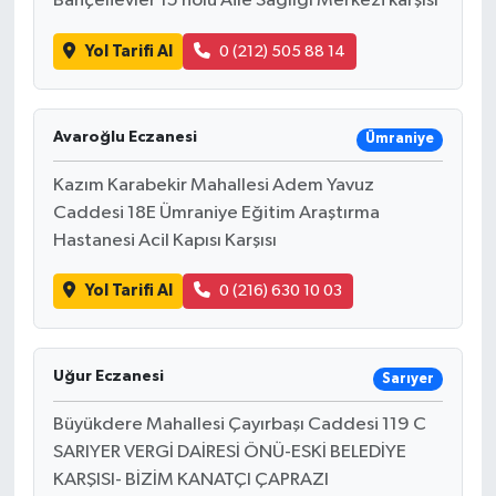
Bahçelievler 15 nolu Aile Sağlığı Merkezi karşısı
Yol Tarifi Al
0 (212) 505 88 14
Avaroğlu Eczanesi
Ümraniye
Kazım Karabekir Mahallesi Adem Yavuz
Caddesi 18E Ümraniye Eğitim Araştırma
Hastanesi Acil Kapısı Karşısı
Yol Tarifi Al
0 (216) 630 10 03
Uğur Eczanesi
Sarıyer
Büyükdere Mahallesi Çayırbaşı Caddesi 119 C
SARIYER VERGİ DAİRESİ ÖNÜ-ESKİ BELEDİYE
KARŞISI- BİZİM KANATÇI ÇAPRAZI