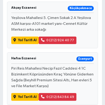
Akçay Eczanesi
Küçükçekmece
Yeşilova Mahallesi 5. Çimen Sokak 2 A Yeşilova
ASM karşısı-A101 market yanı-Cennet Kültür
Merkezi arka sokağı
Yol Tarifi Al
0 (212) 924 40 77
Hafsa Eczanesi
Esenyurt
Piri Reis Mahallesi Necip Fazıl Caddesi 4 1C
Bizimkent Köprüsünden Kıraç Yönüne Giderken
Sağda (Beyhill Premium Sitesi Altı, Han evleri 5
ve File Market Karşısı)
Yol Tarifi Al
0 (212) 843 84 49