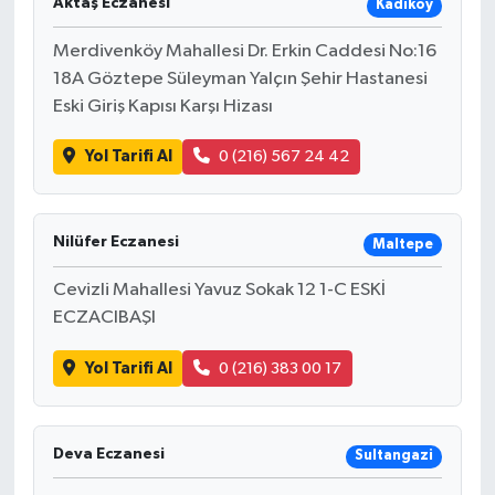
Aktaş Eczanesi
Kadıköy
Merdivenköy Mahallesi Dr. Erkin Caddesi No:16
18A Göztepe Süleyman Yalçın Şehir Hastanesi
Eski Giriş Kapısı Karşı Hizası
Yol Tarifi Al
0 (216) 567 24 42
Nilüfer Eczanesi
Maltepe
Cevizli Mahallesi Yavuz Sokak 12 1-C ESKİ
ECZACIBAŞI
Yol Tarifi Al
0 (216) 383 00 17
Deva Eczanesi
Sultangazi