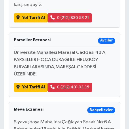
karşısındayız.
Yol Tarifi Al
0 (212) 830 53 21
Parseller Eczanesi
Avcılar
Üniversite Mahallesi Mareşal Caddesi 48 A
PARSELLER HOCA DURAĞI İLE FİRUZKÖY
BULVARI ARASINDA,MAREŞAL CADDESİ
ÜZERİNDE.
Yol Tarifi Al
0 (212) 401 03 35
Meva Eczanesi
Bahçelievler
Siyavuşpaşa Mahallesi Çağlayan Sokak No:6 A