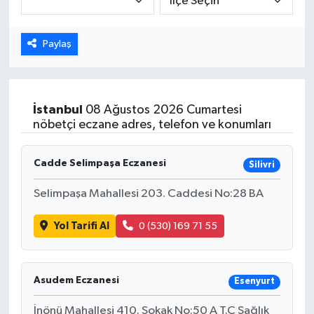
Dünya
Paylaş
Eğitim
Ekonomi
İstanbul
08 Ağustos 2026 Cumartesi
nöbetçi eczane adres, telefon ve konumları
Emet
Cadde Selimpaşa Eczanesi
Silivri
Foto Galeri
Selimpaşa Mahallesi 203. Caddesi No:28 BA
Gediz
Yol Tarifi Al
0 (530) 169 71 55
Genel
Gündem
Asudem Eczanesi
Esenyurt
İnönü Mahallesi 410. Sokak No:50 A T.C Sağlık
Hisarcık