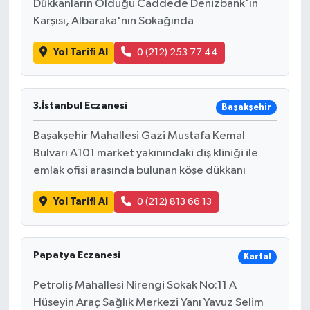
Dükkanların Olduğu Caddede Denizbank'ın
Resmi İlan
Karşısı, Albaraka'nın Sokağında
Rüya Tabirleri
Yol Tarifi Al
0 (212) 253 77 44
Sağlık
3.İstanbul Eczanesi
Başakşehir
Şaphane
Başakşehir Mahallesi Gazi Mustafa Kemal
Simav
Bulvarı A101 market yakınındaki diş kliniği ile
emlak ofisi arasında bulunan köşe dükkanı
Siyaset
Yol Tarifi Al
0 (212) 813 66 13
Spor
Tavşanlı
Papatya Eczanesi
Kartal
Petroliş Mahallesi Nirengi Sokak No:11 A
Teknoloji
Hüseyin Araç Sağlık Merkezi Yanı Yavuz Selim