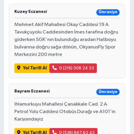
Kuzey Eczanesi
Ümraniye
Mehmet Akif Mahallesi Okay Caddesi 19 A
Tavukçuyolu Caddesinden İmes tarafına doğru
giderken SGK'nın bulunduğu aradan Hatboyu
bulvarına doğru sağa dönün, OkyanusFly Spor
Merkezini 200 metre
Yol Tarifi Al
0 (216) 508 24 53
Bayram Eczanesi
Ümraniye
Ihlamurkuyu Mahallesi Çanakkale Cad. 2 A
Petrol Yolu Caddesi Otobüs Durağı ve A101’in
Karşısındayız
Yol Tarifi Al
0 (536) 867 62 43