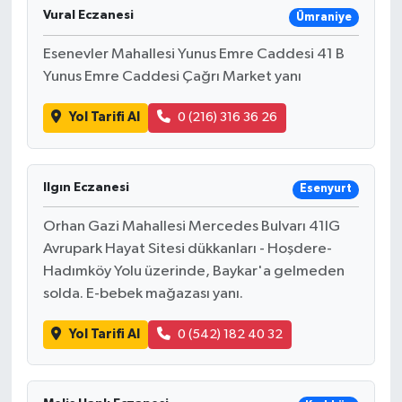
Vural Eczanesi
Ümraniye
Esenevler Mahallesi Yunus Emre Caddesi 41 B
Yunus Emre Caddesi Çağrı Market yanı
Yol Tarifi Al
0 (216) 316 36 26
Ilgın Eczanesi
Esenyurt
Orhan Gazi Mahallesi Mercedes Bulvarı 41IG
Avrupark Hayat Sitesi dükkanları - Hoşdere-
Hadımköy Yolu üzerinde, Baykar'a gelmeden
solda. E-bebek mağazası yanı.
Yol Tarifi Al
0 (542) 182 40 32