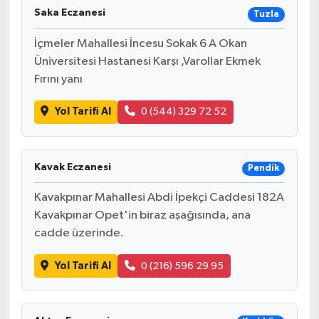
Saka Eczanesi
Tuzla
İçmeler Mahallesi İncesu Sokak 6 A Okan
Üniversitesi Hastanesi Karşı ,Varollar Ekmek
Fırını yanı
Yol Tarifi Al
0 (544) 329 72 52
Kavak Eczanesi
Pendik
Kavakpınar Mahallesi Abdi İpekçi Caddesi 182A
Kavakpınar Opet'in biraz aşağısında, ana
cadde üzerinde.
Yol Tarifi Al
0 (216) 596 29 95