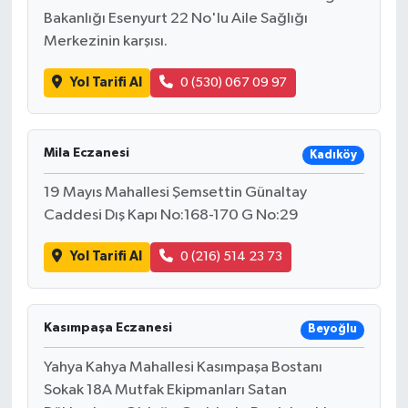
Bakanlığı Esenyurt 22 No'lu Aile Sağlığı
Merkezinin karşısı.
İlçeler
Yol Tarifi Al
0 (530) 067 09 97
Köşe Yazıları
Kültür Sanat
Mila Eczanesi
Kadıköy
Kütahya
19 Mayıs Mahallesi Şemsettin Günaltay
Caddesi Dış Kapı No:168-170 G No:29
Magazin
Yol Tarifi Al
0 (216) 514 23 73
Otomobil
Pazarlar
Kasımpaşa Eczanesi
Beyoğlu
Yahya Kahya Mahallesi Kasımpaşa Bostanı
Politika
Sokak 18A Mutfak Ekipmanları Satan