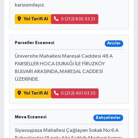
karşısındayız.
Yol Tarifi Al
0 (212) 830 53 21
Parseller Eczanesi
Avcılar
Üniversite Mahallesi Mareşal Caddesi 48 A
PARSELLER HOCA DURAĞI İLE FİRUZKÖY
BULVARI ARASINDA,MAREŞAL CADDESİ
ÜZERİNDE.
Yol Tarifi Al
0 (212) 401 03 35
Meva Eczanesi
Bahçelievler
Siyavuşpaşa Mahallesi Çağlayan Sokak No:6 A