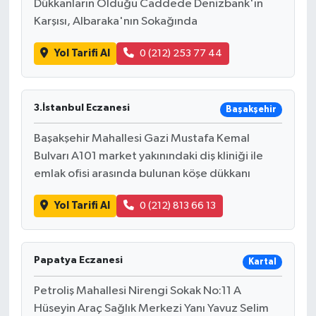
Dükkanların Olduğu Caddede Denizbank'ın
Resmi İlan
Karşısı, Albaraka'nın Sokağında
Rüya Tabirleri
Yol Tarifi Al
0 (212) 253 77 44
Sağlık
3.İstanbul Eczanesi
Başakşehir
Şaphane
Başakşehir Mahallesi Gazi Mustafa Kemal
Simav
Bulvarı A101 market yakınındaki diş kliniği ile
emlak ofisi arasında bulunan köşe dükkanı
Siyaset
Yol Tarifi Al
0 (212) 813 66 13
Spor
Tavşanlı
Papatya Eczanesi
Kartal
Petroliş Mahallesi Nirengi Sokak No:11 A
Teknoloji
Hüseyin Araç Sağlık Merkezi Yanı Yavuz Selim