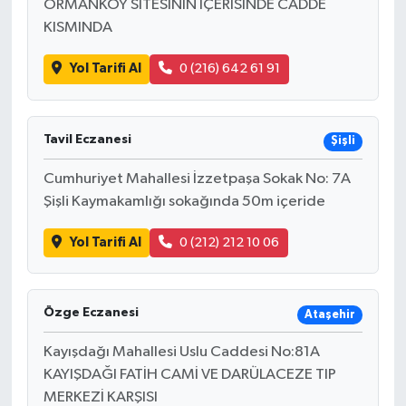
ORMANKÖY SİTESİNİN İÇERİSİNDE CADDE
KISMINDA
Yol Tarifi Al
0 (216) 642 61 91
Tavil Eczanesi
Şişli
Cumhuriyet Mahallesi İzzetpaşa Sokak No: 7A
Şişli Kaymakamlığı sokağında 50m içeride
Yol Tarifi Al
0 (212) 212 10 06
Özge Eczanesi
Ataşehir
Kayışdağı Mahallesi Uslu Caddesi No:81A
KAYIŞDAĞI FATİH CAMİ VE DARÜLACEZE TIP
MERKEZİ KARŞISI