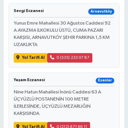
Sevgi Eczanesi
Arnavutköy
Yunus Emre Mahallesi 30 Ağustos Caddesi 92
A AYAZMA İLKOKULU ÜSTÜ, CUMA PAZARI
KARŞISI, ARNAVUTKÖY ŞEHİR PARKINA 1,5 KM
UZAKLIKTA
Yol Tarifi Al
0 (535) 233 07 87
Yaşam Eczanesi
Esenler
Nine Hatun Mahallesi İnönü Caddesi 63 A
ÜÇYÜZLÜ POSTANENİN 100 METRE
İLERLESİNDE, ÜÇYÜZLÜ MEZARLIĞIN
KARŞISINDA
Yol Tarifi Al
0 (212) 871 66 11