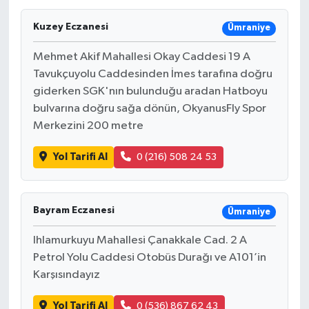
Kuzey Eczanesi
Ümraniye
Mehmet Akif Mahallesi Okay Caddesi 19 A
Tavukçuyolu Caddesinden İmes tarafına doğru
giderken SGK'nın bulunduğu aradan Hatboyu
bulvarına doğru sağa dönün, OkyanusFly Spor
Merkezini 200 metre
Yol Tarifi Al
0 (216) 508 24 53
Bayram Eczanesi
Ümraniye
Ihlamurkuyu Mahallesi Çanakkale Cad. 2 A
Petrol Yolu Caddesi Otobüs Durağı ve A101’in
Karşısındayız
Yol Tarifi Al
0 (536) 867 62 43