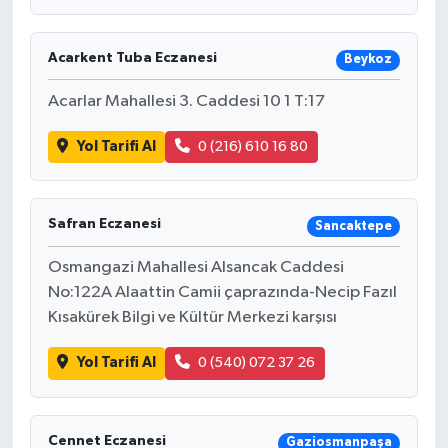
Acarkent Tuba Eczanesi
Beykoz
Acarlar Mahallesi 3. Caddesi 10 1 T:17
Yol Tarifi Al
0 (216) 610 16 80
Safran Eczanesi
Sancaktepe
Osmangazi Mahallesi Alsancak Caddesi
No:122A Alaattin Camii çaprazında-Necip Fazıl
Kısakürek Bilgi ve Kültür Merkezi karşısı
Yol Tarifi Al
0 (540) 072 37 26
Cennet Eczanesi
Gaziosmanpaşa