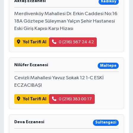
Aktaş Eczanesi
Kadıköy
Merdivenköy Mahallesi Dr. Erkin Caddesi No:16
18A Göztepe Süleyman Yalçın Şehir Hastanesi
Eski Giriş Kapısı Karşı Hizası
Yol Tarifi Al
0 (216) 567 24 42
Nilüfer Eczanesi
Maltepe
Cevizli Mahallesi Yavuz Sokak 12 1-C ESKİ
ECZACIBAŞI
Yol Tarifi Al
0 (216) 383 00 17
Deva Eczanesi
Sultangazi