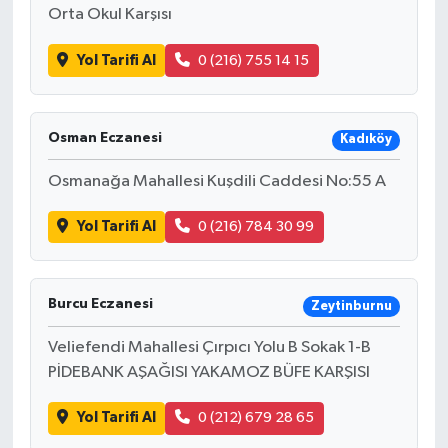
Orta Okul Karşısı
Türkiye
Yol Tarifi Al
0 (216) 755 14 15
Video Galeri
Yaşam
Osman Eczanesi
Kadıköy
Yemek Tarifleri
Osmanağa Mahallesi Kuşdili Caddesi No:55 A
Yol Tarifi Al
0 (216) 784 30 99
Burcu Eczanesi
Zeytinburnu
Veliefendi Mahallesi Çırpıcı Yolu B Sokak 1-B
PİDEBANK AŞAĞISI YAKAMOZ BÜFE KARŞISI
Yol Tarifi Al
0 (212) 679 28 65