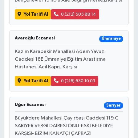
Bahçelievler 15 nolu Aile Sağlığı Merkezi karşısı
Yol Tarifi Al
0 (212) 505 88 14
Avaroğlu Eczanesi
Ümraniye
Kazım Karabekir Mahallesi Adem Yavuz
Caddesi 18E Ümraniye Eğitim Araştırma
Hastanesi Acil Kapısı Karşısı
Yol Tarifi Al
0 (216) 630 10 03
Uğur Eczanesi
Sarıyer
Büyükdere Mahallesi Çayırbaşı Caddesi 119 C
SARIYER VERGİ DAİRESİ ÖNÜ-ESKİ BELEDİYE
KARŞISI- BİZİM KANATÇI ÇAPRAZI