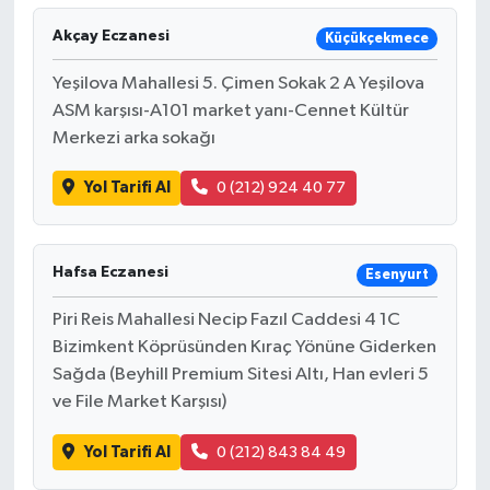
Akçay Eczanesi
Küçükçekmece
Yeşilova Mahallesi 5. Çimen Sokak 2 A Yeşilova
ASM karşısı-A101 market yanı-Cennet Kültür
Merkezi arka sokağı
Yol Tarifi Al
0 (212) 924 40 77
Hafsa Eczanesi
Esenyurt
Piri Reis Mahallesi Necip Fazıl Caddesi 4 1C
Bizimkent Köprüsünden Kıraç Yönüne Giderken
Sağda (Beyhill Premium Sitesi Altı, Han evleri 5
ve File Market Karşısı)
Yol Tarifi Al
0 (212) 843 84 49