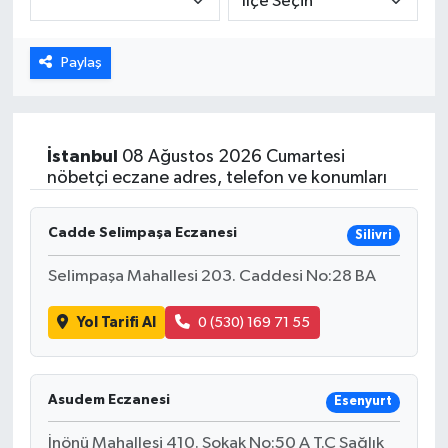
Dünya
Paylaş
Eğitim
Ekonomi
İstanbul
08 Ağustos 2026 Cumartesi
nöbetçi eczane adres, telefon ve konumları
Emet
Cadde Selimpaşa Eczanesi
Silivri
Foto Galeri
Selimpaşa Mahallesi 203. Caddesi No:28 BA
Gediz
Yol Tarifi Al
0 (530) 169 71 55
Genel
Gündem
Asudem Eczanesi
Esenyurt
İnönü Mahallesi 410. Sokak No:50 A T.C Sağlık
Hisarcık