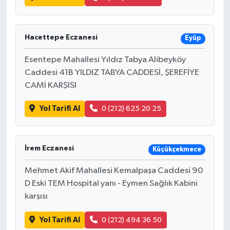
Hacettepe Eczanesi
Eyüp
Esentepe Mahallesi Yıldız Tabya Alibeyköy
Caddesi 41B YILDIZ TABYA CADDESİ, ŞEREFİYE
CAMİ KARŞISI
Yol Tarifi Al
0 (212) 625 20 25
İrem Eczanesi
Küçükçekmece
Mehmet Akif Mahallesi Kemalpaşa Caddesi 90
D Eski TEM Hospital yanı - Eymen Sağlık Kabini
karşısı
Yol Tarifi Al
0 (212) 494 36 50