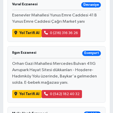
Vural Eczanesi
Ümraniye
Esenevler Mahallesi Yunus Emre Caddesi 41 B
Yunus Emre Caddesi Çağrı Market yanı
Yol Tarifi Al
0 (216) 316 36 26
Ilgın Eczanesi
Esenyurt
Orhan Gazi Mahallesi Mercedes Bulvarı 41IG
Avrupark Hayat Sitesi dükkanları - Hoşdere-
Hadımköy Yolu üzerinde, Baykar'a gelmeden
solda. E-bebek mağazası yanı.
Yol Tarifi Al
0 (542) 182 40 32