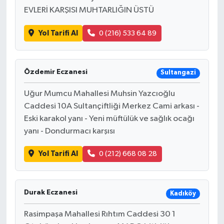
EVLERİ KARŞISI MUHTARLIĞIN ÜSTÜ
Yol Tarifi Al
0 (216) 533 64 89
Özdemir Eczanesi
Sultangazi
Uğur Mumcu Mahallesi Muhsin Yazcıoğlu
Caddesi 10A Sultançiftliği Merkez Cami arkası -
Eski karakol yanı - Yeni müftülük ve sağlık ocağı
yanı - Dondurmacı karşısı
Yol Tarifi Al
0 (212) 668 08 28
Durak Eczanesi
Kadıköy
Rasimpaşa Mahallesi Rıhtım Caddesi 30 1