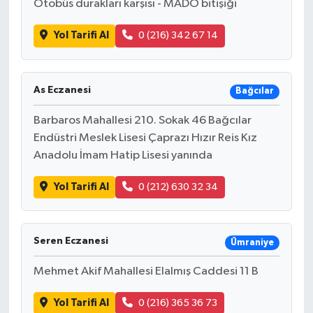
Otobüs durakları karşısı - MADO bitişiği
Yol Tarifi Al
0 (216) 342 67 14
As Eczanesi
Bağcılar
Barbaros Mahallesi 210. Sokak 46 Bağcılar
Endüstri Meslek Lisesi Çaprazı Hızır Reis Kız
Anadolu İmam Hatip Lisesi yanında
Yol Tarifi Al
0 (212) 630 32 34
Seren Eczanesi
Ümraniye
Mehmet Akif Mahallesi Elalmış Caddesi 11 B
Yol Tarifi Al
0 (216) 365 36 73