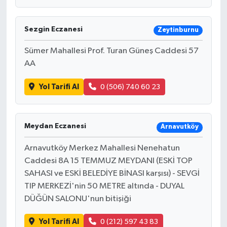
Sezgin Eczanesi
Zeytinburnu
Sümer Mahallesi Prof. Turan Güneş Caddesi 57
AA
Yol Tarifi Al
0 (506) 740 60 23
Meydan Eczanesi
Arnavutköy
Arnavutköy Merkez Mahallesi Nenehatun
Caddesi 8A 15 TEMMUZ MEYDANI (ESKİ TOP
SAHASI ve ESKİ BELEDİYE BİNASI karşısı) - SEVGİ
TIP MERKEZİ'nin 50 METRE altında - DUYAL
DÜĞÜN SALONU'nun bitişiği
Yol Tarifi Al
0 (212) 597 43 83