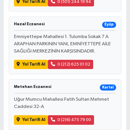
Yol Tarifi Al
0 (501) 244 19 94
Hazal Eczanesi
Eyüp
Emniyettepe Mahallesi 1. Tulumba Sokak 7 A
ARAPHAN PARKININ YANI, EMNİYETTEPE AİLE
SAĞLIĞI MERKEZİNİN KARŞISINDADIR.
Yol Tarifi Al
0 (212) 625 01 02
Metehan Eczanesi
Kartal
Uğur Mumcu Mahallesi Fatih Sultan Mehmet
Caddesi 32-A
Yol Tarifi Al
0 (216) 475 79 00