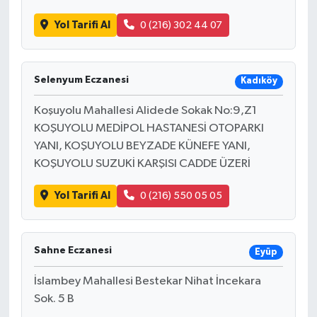
Türkiye
Yol Tarifi Al
0 (216) 302 44 07
Video Galeri
Selenyum Eczanesi
Kadıköy
Yaşam
Koşuyolu Mahallesi Alidede Sokak No:9,Z1
Yemek Tarifleri
KOŞUYOLU MEDİPOL HASTANESİ OTOPARKI
YANI, KOŞUYOLU BEYZADE KÜNEFE YANI,
KOŞUYOLU SUZUKİ KARŞISI CADDE ÜZERİ
Yol Tarifi Al
0 (216) 550 05 05
Sahne Eczanesi
Eyüp
İslambey Mahallesi Bestekar Nihat İncekara
Sok. 5 B