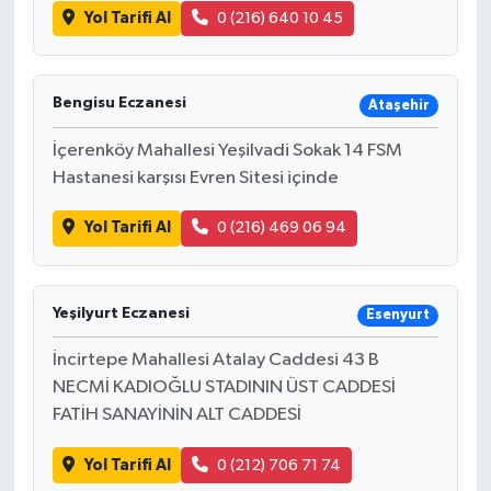
Yol Tarifi Al
0 (216) 640 10 45
Bengisu Eczanesi
Ataşehir
İçerenköy Mahallesi Yeşilvadi Sokak 14 FSM
Hastanesi karşısı Evren Sitesi içinde
Yol Tarifi Al
0 (216) 469 06 94
Yeşilyurt Eczanesi
Esenyurt
İncirtepe Mahallesi Atalay Caddesi 43 B
NECMİ KADIOĞLU STADININ ÜST CADDESİ
FATİH SANAYİNİN ALT CADDESİ
Yol Tarifi Al
0 (212) 706 71 74