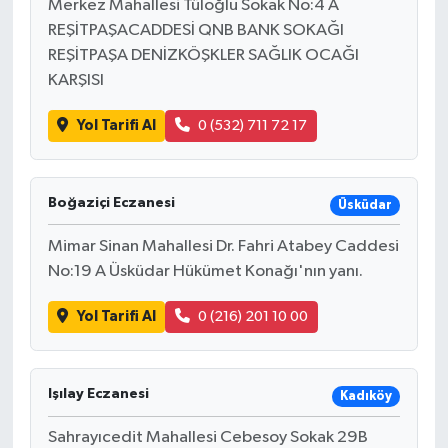
Merkez Mahallesi Tüloğlu Sokak No:4 A
Resmi İlan
REŞİTPAŞACADDESİ QNB BANK SOKAĞI
REŞİTPAŞA DENİZKÖŞKLER SAĞLIK OCAĞI
Rüya Tabirleri
KARŞISI
Sağlık
Yol Tarifi Al
0 (532) 711 72 17
Şaphane
Boğaziçi Eczanesi
Üsküdar
Simav
Mimar Sinan Mahallesi Dr. Fahri Atabey Caddesi
Siyaset
No:19 A Üsküdar Hükümet Konağı'nın yanı.
Spor
Yol Tarifi Al
0 (216) 201 10 00
Tavşanlı
Işılay Eczanesi
Kadıköy
Teknoloji
Sahrayıcedit Mahallesi Cebesoy Sokak 29B