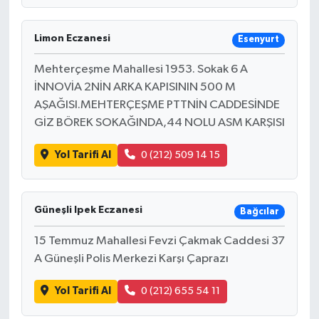
Limon Eczanesi
Esenyurt
Mehterçeşme Mahallesi 1953. Sokak 6 A
İNNOVİA 2NİN ARKA KAPISININ 500 M
AŞAĞISI.MEHTERÇEŞME PTTNİN CADDESİNDE
GİZ BÖREK SOKAĞINDA,44 NOLU ASM KARŞISI
Yol Tarifi Al
0 (212) 509 14 15
Güneşli Ipek Eczanesi
Bağcılar
15 Temmuz Mahallesi Fevzi Çakmak Caddesi 37
A Güneşli Polis Merkezi Karşı Çaprazı
Yol Tarifi Al
0 (212) 655 54 11