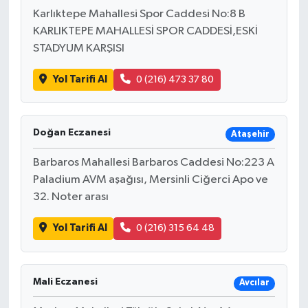
Karlıktepe Mahallesi Spor Caddesi No:8 B
KARLIKTEPE MAHALLESİ SPOR CADDESİ,ESKİ
İlçeler
STADYUM KARŞISI
Köşe Yazıları
Yol Tarifi Al
0 (216) 473 37 80
Kültür Sanat
Doğan Eczanesi
Ataşehir
Kütahya
Barbaros Mahallesi Barbaros Caddesi No:223 A
Magazin
Paladium AVM aşağısı, Mersinli Ciğerci Apo ve
32. Noter arası
Otomobil
Yol Tarifi Al
0 (216) 315 64 48
Pazarlar
Politika
Mali Eczanesi
Avcılar