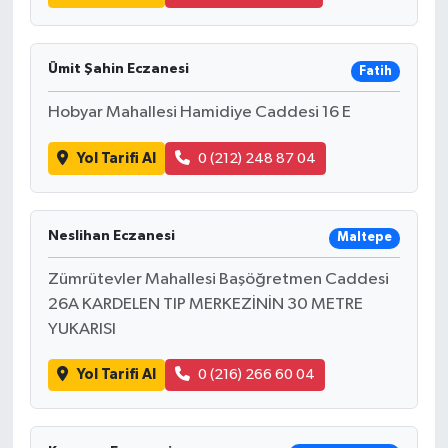
Ümit Şahin Eczanesi
Fatih
Hobyar Mahallesi Hamidiye Caddesi 16 E
Yol Tarifi Al
0 (212) 248 87 04
Neslihan Eczanesi
Maltepe
Zümrütevler Mahallesi Başöğretmen Caddesi
26A KARDELEN TIP MERKEZİNİN 30 METRE
YUKARISI
Yol Tarifi Al
0 (216) 266 60 04