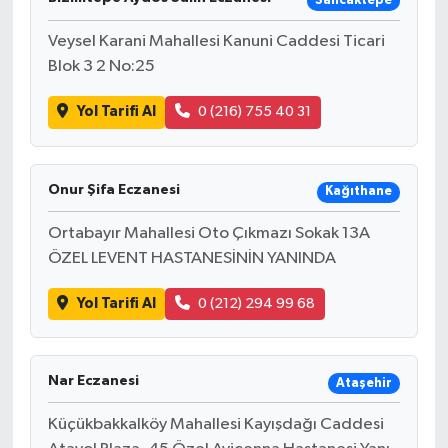
Sancaktepe
Veysel Karani Mahallesi Kanuni Caddesi Ticari
Blok 3 2 No:25
Yol Tarifi Al
0 (216) 755 40 31
Onur Şifa Eczanesi
Kağıthane
Ortabayır Mahallesi Oto Çıkmazı Sokak 13A
ÖZEL LEVENT HASTANESİNİN YANINDA
Yol Tarifi Al
0 (212) 294 99 68
Nar Eczanesi
Ataşehir
Küçükbakkalköy Mahallesi Kayışdağı Caddesi