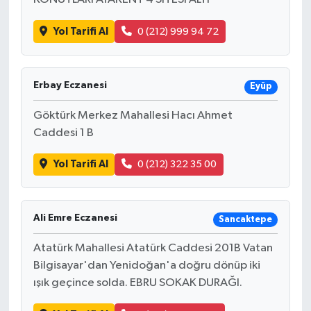
Yol Tarifi Al
0 (212) 999 94 72
Erbay Eczanesi
Eyüp
Göktürk Merkez Mahallesi Hacı Ahmet
Caddesi 1 B
Yol Tarifi Al
0 (212) 322 35 00
Ali Emre Eczanesi
Sancaktepe
Atatürk Mahallesi Atatürk Caddesi 201B Vatan
Bilgisayar'dan Yenidoğan'a doğru dönüp iki
ışık geçince solda. EBRU SOKAK DURAĞI.