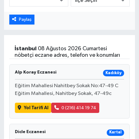
Dünya
Paylaş
Eğitim
Ekonomi
İstanbul
08 Ağustos 2026 Cumartesi
nöbetçi eczane adres, telefon ve konumları
Emet
Alp Koray Eczanesi
Kadıköy
Foto Galeri
Eğitim Mahallesi Nahitbey Sokak No:47-49 C
Gediz
Eğitim Mahallesi, Nahitbey Sokak, 47-49c
Genel
Yol Tarifi Al
0 (216) 414 19 74
Gündem
Dicle Eczanesi
Kartal
Hisarcık