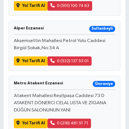
Yol Tarifi Al
0 (501) 100 74 63
Alper Eczanesi
Sultanbeyli
Akşemsettin Mahallesi Petrol Yolu Caddesi
Birgül Sokak,No:34 A
Yol Tarifi Al
0 (532) 137 55 01
Metro Atakent Eczanesi
Ümraniye
Atakent Mahallesi Reşitpaşa Caddesi 73 D
ATAKENT DÖNERCİ CELAL USTA VE ZİGANA
DÜĞÜN SALONUNUN YANI
Yol Tarifi Al
0 (216) 461 51 71