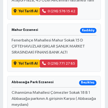
Atayol Plaza, 45 Özel Avicenna Hastanesi Yanı
Yol Tarifi Al
0 (216) 576 15 42
Mahur Eczanesi
Kadıköy
Fenerbahçe Mahallesi Mahur Sokak 15 D
ÇİFTEHAVUZLAR IŞIKLAR ŞANLIK MARKET
SIRASINDAKİ FİNANS BANK ALTI
Yol Tarifi Al
0 (216) 771 27 85
Abbasağa Park Eczanesi
Beşiktaş
Cihannüma Mahallesi Çömezler Sokak 18 B 1
Abbasağa parkının A girişinin Karşısı ( Abbasağa
meydanı)