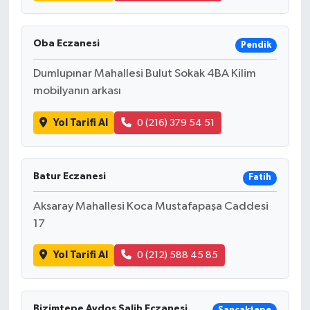
Oba Eczanesi
Pendik
Dumlupınar Mahallesi Bulut Sokak 4BA Kilim
mobilyanın arkası
Yol Tarifi Al
0 (216) 379 54 51
Batur Eczanesi
Fatih
Aksaray Mahallesi Koca Mustafapaşa Caddesi
17
Yol Tarifi Al
0 (212) 588 45 85
Bizimtepe Aydos Salih Eczanesi