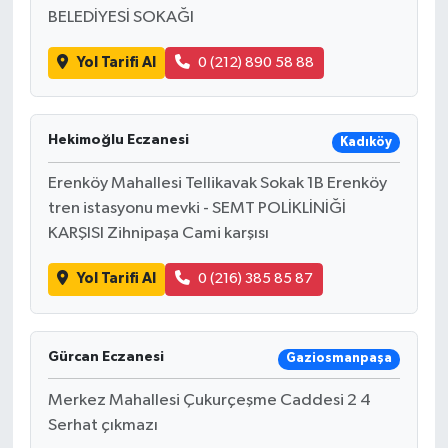
BELEDİYESİ SOKAĞI
Yol Tarifi Al
0 (212) 890 58 88
Hekimoğlu Eczanesi
Kadıköy
Erenköy Mahallesi Tellikavak Sokak 1B Erenköy
tren istasyonu mevki - SEMT POLİKLİNİĞİ
KARŞISI Zihnipaşa Cami karşısı
Yol Tarifi Al
0 (216) 385 85 87
Gürcan Eczanesi
Gaziosmanpaşa
Merkez Mahallesi Çukurçeşme Caddesi 2 4
Serhat çıkmazı