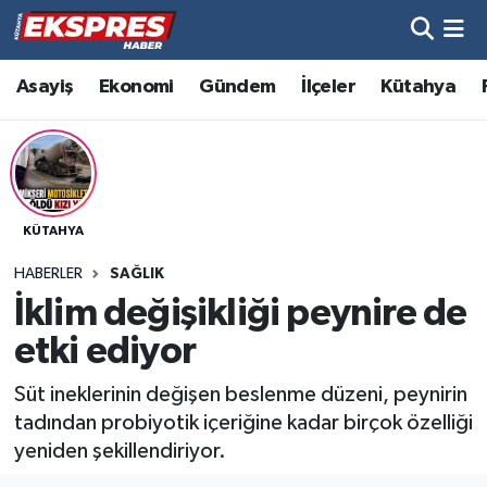
Altıntaş
Hava Durumu
Asayiş
Ekonomi
Gündem
İlçeler
Kütahya
Asayiş
Trafik Durumu
Aslanapa
Süper Lig Puan Durumu ve Fikstür
KÜTAHYA
Biyografiler
Tüm Manşetler
HABERLER
SAĞLIK
Bölge
Son Dakika Haberleri
İklim değişikliği peynire de
etki ediyor
Çavdarhisar
Haber Arşivi
Süt ineklerinin değişen beslenme düzeni, peynirin
Domaniç
tadından probiyotik içeriğine kadar birçok özelliği
yeniden şekillendiriyor.
Dumlupınar