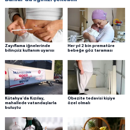
Zayıflama iğnelerinde
Her yıl 2 bin prematüre
bilinçsiz kullanım uyarısı
bebeğe göz taraması
Kütahya’da Kızılay,
Obezite tedavisi kişiye
mahallede vatandaşlarla
özel olmalı
buluştu