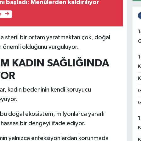
nı başladı: Menülerden kaldırılıyor
e
1
da steril bir ortam yaratmaktan çok, doğal
G
n önemli olduğunu vurguluyor.
1
OM KADIN SAĞLIĞINDA
K
YOR
K
alar, kadın bedeninin kendi koruyucu
G
oyuyor.
G
 bu doğal ekosistem, milyonlarca yararlı
1
hassas bir dengeyi ifade ediyor.
B
emin yalnızca enfeksiyonlardan korunmada
B