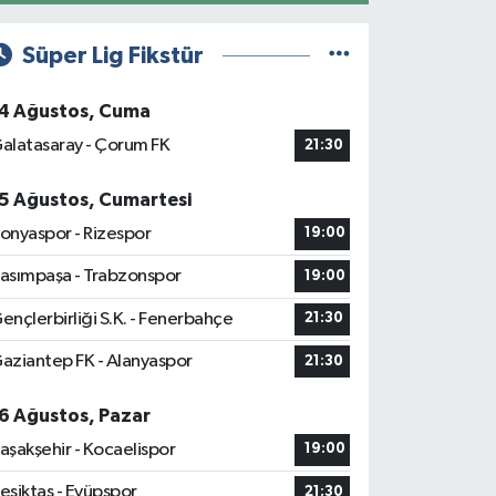
Süper Lig Fikstür
4 Ağustos, Cuma
alatasaray - Çorum FK
21:30
5 Ağustos, Cumartesi
onyaspor - Rizespor
19:00
asımpaşa - Trabzonspor
19:00
ençlerbirliği S.K. - Fenerbahçe
21:30
aziantep FK - Alanyaspor
21:30
6 Ağustos, Pazar
aşakşehir - Kocaelispor
19:00
eşiktaş - Eyüpspor
21:30