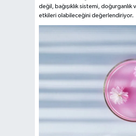
Resmi İlan
değil, bağışıklık sistemi, doğurganlık 
etkileri olabileceğini değerlendiriyor.
Rüya Tabirleri
Sağlık
Şaphane
Simav
Siyaset
Spor
Tavşanlı
Teknoloji