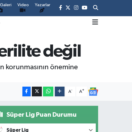
Galeri
Video
Yazarlar
m
rilite değil
nin korunmasının önemine
-
+
A
A
Süper Lig Puan Durumu
Süper Lig