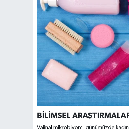
BİLİMSEL ARAŞTIRMALA
Vajinal mikrobiyom, günümüzde kadın sa