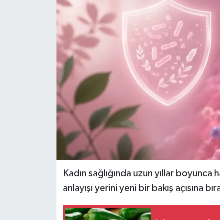
Dünya
Eğitim
Ekonomi
Emet
Foto Galeri
Gediz
Genel
Kadın sağlığında uzun yıllar boyunca h
anlayışı yerini yeni bir bakış açısına bır
Gündem
Hisarcık