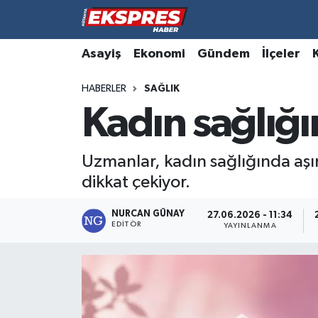
Altıntaş
Hava Durumu
Asayiş
Ekonomi
Gündem
İlçeler
HABERLER
SAĞLIK
Asayiş
Trafik Durumu
Kadın sağlığı
Aslanapa
Süper Lig Puan Durumu ve Fikstür
Uzmanlar, kadın sağlığında aşı
Biyografiler
Tüm Manşetler
dikkat çekiyor.
Bölge
Son Dakika Haberleri
NURCAN GÜNAY
27.06.2026 - 11:34
EDITÖR
YAYINLANMA
Çavdarhisar
Haber Arşivi
Domaniç
Dumlupınar