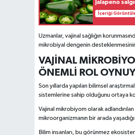
Jalapeno salgı
İçeriği Görüntül
İlçeler
Köşe Yazıları
Uzmanlar, vajinal sağlığın korunmasın
mikrobiyal dengenin desteklenmesini
Kültür Sanat
VAJİNAL MİKROBİY
Kütahya
ÖNEMLİ ROL OYNU
Magazin
Son yıllarda yapılan bilimsel araştırm
Otomobil
sistemlerine sahip olduğunu ortaya k
Pazarlar
Vajinal mikrobiyom olarak adlandırılan
mikroorganizmanın bir arada yaşadığı 
Politika
Bilim insanları, bu görünmez ekosist