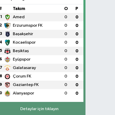
#
Takım
O
P
1
Amed
0
0
2
Erzurumspor FK
0
0
3
Başakşehir
0
0
4
Kocaelispor
0
0
5
Beşiktaş
0
0
6
Eyüpspor
0
0
7
Galatasaray
0
0
8
Çorum FK
0
0
9
Gaziantep FK
0
0
0
Alanyaspor
0
0
Detaylar için tıklayın