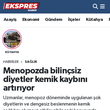
Altıntaş
Hava Durumu
Asayiş
Ekonomi
Gündem
İlçeler
Kütahya
Asayiş
Trafik Durumu
Aslanapa
Süper Lig Puan Durumu ve Fikstür
KÜTAHYA
Biyografiler
Tüm Manşetler
HABERLER
SAĞLIK
Bölge
Son Dakika Haberleri
Menopozda bilinçsiz
diyetler kemik kaybını
Çavdarhisar
Haber Arşivi
artırıyor
Domaniç
Uzmanlar, menopoz döneminde uygulanan şok
diyetlerin ve dengesiz beslenmenin kemik
Dumlupınar