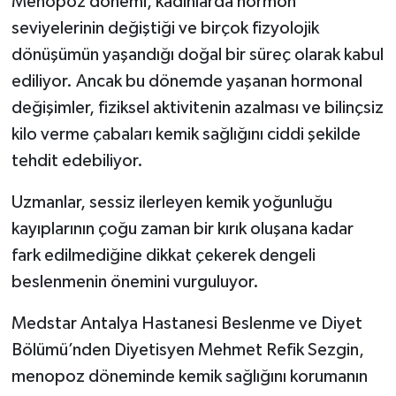
Menopoz dönemi, kadınlarda hormon
seviyelerinin değiştiği ve birçok fizyolojik
İlçeler
dönüşümün yaşandığı doğal bir süreç olarak kabul
ediliyor. Ancak bu dönemde yaşanan hormonal
Köşe Yazıları
değişimler, fiziksel aktivitenin azalması ve bilinçsiz
Kültür Sanat
kilo verme çabaları kemik sağlığını ciddi şekilde
tehdit edebiliyor.
Kütahya
Uzmanlar, sessiz ilerleyen kemik yoğunluğu
Magazin
kayıplarının çoğu zaman bir kırık oluşana kadar
fark edilmediğine dikkat çekerek dengeli
Otomobil
beslenmenin önemini vurguluyor.
Pazarlar
Medstar Antalya Hastanesi Beslenme ve Diyet
Bölümü’nden Diyetisyen Mehmet Refik Sezgin,
Politika
menopoz döneminde kemik sağlığını korumanın