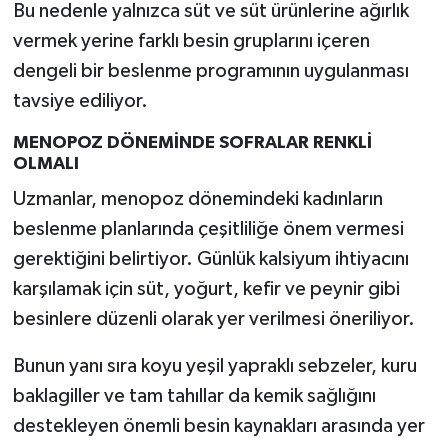
Bu nedenle yalnızca süt ve süt ürünlerine ağırlık
Türkiye
vermek yerine farklı besin gruplarını içeren
Video Galeri
dengeli bir beslenme programının uygulanması
tavsiye ediliyor.
Yaşam
MENOPOZ DÖNEMİNDE SOFRALAR RENKLİ
OLMALI
Yemek Tarifleri
Uzmanlar, menopoz dönemindeki kadınların
beslenme planlarında çeşitliliğe önem vermesi
gerektiğini belirtiyor. Günlük kalsiyum ihtiyacını
karşılamak için süt, yoğurt, kefir ve peynir gibi
besinlere düzenli olarak yer verilmesi öneriliyor.
Bunun yanı sıra koyu yeşil yapraklı sebzeler, kuru
baklagiller ve tam tahıllar da kemik sağlığını
destekleyen önemli besin kaynakları arasında yer