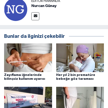
EDITÖR HAKKINDA
Nurcan Günay
Bunlar da ilginizi çekebilir
Zayıflama iğnelerinde
Her yıl 2 bin prematüre
bilinçsiz kullanım uyarısı
bebeğe göz taraması