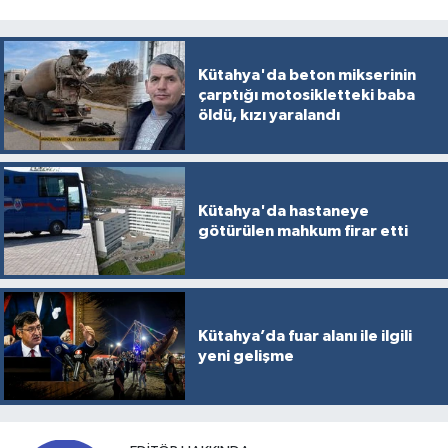
Kütahya'da beton mikserinin
çarptığı motosikletteki baba
öldü, kızı yaralandı
Kütahya'da hastaneye
götürülen mahkum firar etti
Kütahya’da fuar alanı ile ilgili
yeni gelişme