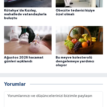
Kütahya’da Kızılay,
Obezite tedavisi kişiye
mahallede vatandaşlarla
özel olmalı
buluştu
Ağustos 2026 hacamat
Bu meyve kolesterolü
günleri açıklandı
dengelemeye yardımcı
oluyor
Yorumlar