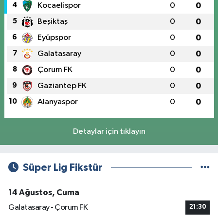
4
Kocaelispor
0
0
5
Beşiktaş
0
0
6
Eyüpspor
0
0
7
Galatasaray
0
0
8
Çorum FK
0
0
9
Gaziantep FK
0
0
10
Alanyaspor
0
0
Detaylar için tıklayın
Süper Lig Fikstür
14 Ağustos, Cuma
Galatasaray - Çorum FK
21:30