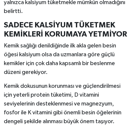
yalnızca kalsiyum tüketmekle mümkün olmadığını
Resmi İlan
belirtti.
Rüya Tabirleri
SADECE KALSİYUM TÜKETMEK
Sağlık
KEMİKLERİ KORUMAYA YETMİYOR
Kemik sağlığı denildiğinde ilk akla gelen besin
Şaphane
öğesi kalsiyum olsa da uzmanlara göre güçlü
Simav
kemikler için çok daha kapsamlı bir beslenme
düzeni gerekiyor.
Siyaset
Kemik dokusunun korunması ve güçlendirilmesi
Spor
için yeterli protein tüketimi, D vitamini
seviyelerinin desteklenmesi ve magnezyum,
Tavşanlı
fosfor ile K vitamini gibi önemli besin öğelerinin
dengeli şekilde alınması büyük önem taşıyor.
Teknoloji