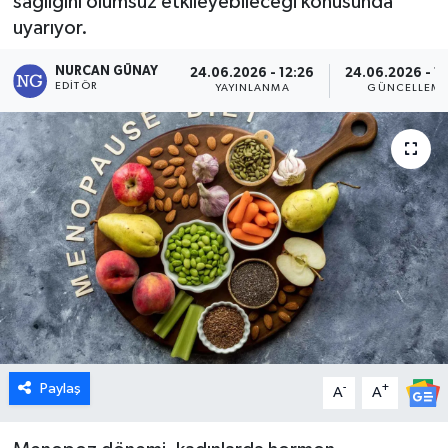
sağlığını olumsuz etkileyebileceği konusunda
uyarıyor.
Dünya
NURCAN GÜNAY
24.06.2026 - 12:26
24.06.2026 - 1
Eğitim
EDITÖR
YAYINLANMA
GÜNCELLEM
Ekonomi
Emet
Foto Galeri
Gediz
Genel
Paylaş
-
+
Gündem
A
A
Hisarcık