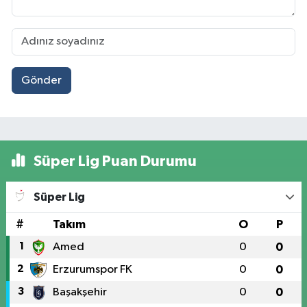
Gönder
Süper Lig Puan Durumu
Süper Lig
#
Takım
O
P
1
Amed
0
0
2
Erzurumspor FK
0
0
3
Başakşehir
0
0