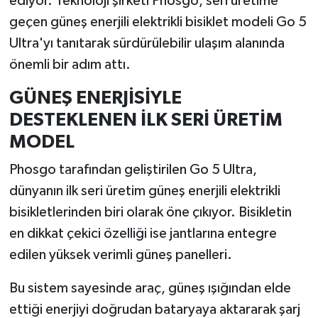
ediyor. Teknoloji şirketi Phosgo, seri üretime
geçen güneş enerjili elektrikli bisiklet modeli Go 5
İlçeler
Ultra'yı tanıtarak sürdürülebilir ulaşım alanında
önemli bir adım attı.
Köşe Yazıları
GÜNEŞ ENERJİSİYLE
Kültür Sanat
DESTEKLENEN İLK SERİ ÜRETİM
MODEL
Kütahya
Phosgo tarafından geliştirilen Go 5 Ultra,
Magazin
dünyanın ilk seri üretim güneş enerjili elektrikli
bisikletlerinden biri olarak öne çıkıyor. Bisikletin
Otomobil
en dikkat çekici özelliği ise jantlarına entegre
Pazarlar
edilen yüksek verimli güneş panelleri.
Politika
Bu sistem sayesinde araç, güneş ışığından elde
ettiği enerjiyi doğrudan bataryaya aktararak şarj