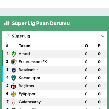
Süper Lig Puan Durumu
Süper Lig
#
Takım
O
P
1
Amed
0
0
2
Erzurumspor FK
0
0
3
Başakşehir
0
0
4
Kocaelispor
0
0
5
Beşiktaş
0
0
6
Eyüpspor
0
0
7
Galatasaray
0
0