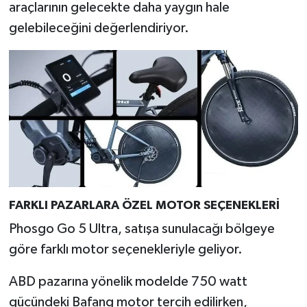
araçlarının gelecekte daha yaygın hale
Türkiye
gelebileceğini değerlendiriyor.
Video Galeri
Yaşam
Yemek Tarifleri
FARKLI PAZARLARA ÖZEL MOTOR SEÇENEKLERİ
Phosgo Go 5 Ultra, satışa sunulacağı bölgeye
göre farklı motor seçenekleriyle geliyor.
ABD pazarına yönelik modelde 750 watt
gücündeki Bafang motor tercih edilirken,