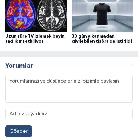
Uzun süre TV izlemek beyin
30 gün yıkanmadan
sağlığını etkiliyor
giyilebilen tişört geliştirildi
Yorumlar
Gönder