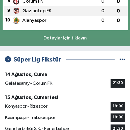
8
Çorum FK
0
0
9
Gaziantep FK
0
0
10
Alanyaspor
0
0
Detaylar için tıklayın
Süper Lig Fikstür
14 Ağustos, Cuma
Galatasaray - Çorum FK
21:30
15 Ağustos, Cumartesi
Konyaspor - Rizespor
19:00
Kasımpaşa - Trabzonspor
19:00
Gençlerbirliği S.K. - Fenerbahçe
21:30