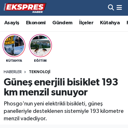
Altıntaş
Hava Durumu
Asayiş
Ekonomi
Gündem
İlçeler
Kütahya
Asayiş
Trafik Durumu
Aslanapa
Süper Lig Puan Durumu ve Fikstür
KÜTAHYA
EĞITIM
Biyografiler
Tüm Manşetler
HABERLER
TEKNOLOJI
Bölge
Son Dakika Haberleri
Güneş enerjili bisiklet 193
km menzil sunuyor
Çavdarhisar
Haber Arşivi
Phosgo'nun yeni elektrikli bisikleti, güneş
Domaniç
panelleriyle desteklenen sistemiyle 193 kilometre
menzil vadediyor.
Dumlupınar