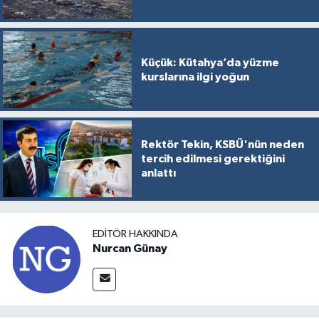
Küçük: Kütahya’da yüzme
kurslarına ilgi yoğun
Rektör Tekin, KSBÜ'nün neden
tercih edilmesi gerektiğini
anlattı
EDITÖR HAKKINDA
Nurcan Günay