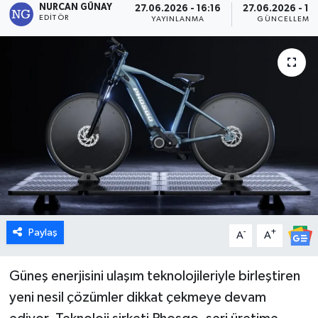
NURCAN GÜNAY
27.06.2026 - 16:16
27.06.2026 - 12
EDITÖR
YAYINLANMA
GÜNCELLEME
Dünya
Eğitim
Ekonomi
Emet
Foto Galeri
Gediz
Paylaş
-
+
A
A
Genel
Güneş enerjisini ulaşım teknolojileriyle birleştiren
Gündem
yeni nesil çözümler dikkat çekmeye devam
Hisarcık