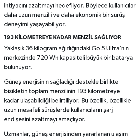
Resmi İlan
ihtiyacını azaltmayı hedefliyor. Böylece kullanıcılar
daha uzun menzilli ve daha ekonomik bir sürüş
Rüya Tabirleri
deneyimi yaşayabiliyor.
Sağlık
193 KİLOMETREYE KADAR MENZİL SAĞLIYOR
Yaklaşık 36 kilogram ağırlığındaki Go 5 Ultra'nın
Şaphane
merkezinde 720 Wh kapasiteli büyük bir batarya
Simav
bulunuyor.
Güneş enerjisinin sağladığı destekle birlikte
Siyaset
bisikletin toplam menzilinin 193 kilometreye
Spor
kadar ulaşabildiği belirtiliyor. Bu özellik, özellikle
uzun mesafeli sürüşlerde kullanıcıların şarj
Tavşanlı
endişesini azaltmayı amaçlıyor.
Teknoloji
Uzmanlar, güneş enerjisinden yararlanan ulaşım