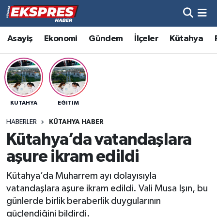
Altıntaş
Hava Durumu
Asayiş
Ekonomi
Gündem
İlçeler
Kütahya
Asayiş
Trafik Durumu
Aslanapa
Süper Lig Puan Durumu ve Fikstür
KÜTAHYA
EĞITIM
Biyografiler
Tüm Manşetler
HABERLER
KÜTAHYA HABER
Bölge
Son Dakika Haberleri
Kütahya’da vatandaşlara
aşure ikram edildi
Çavdarhisar
Haber Arşivi
Kütahya’da Muharrem ayı dolayısıyla
Domaniç
vatandaşlara aşure ikram edildi. Vali Musa Işın, bu
günlerde birlik beraberlik duygularının
Dumlupınar
güçlendiğini bildirdi.