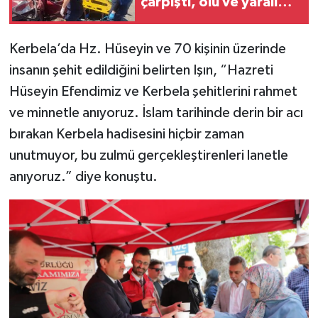
çarpıştı, ölü ve yaralı
Türkiye
var
Kerbela’da Hz. Hüseyin ve 70 kişinin üzerinde
Video Galeri
insanın şehit edildiğini belirten Işın, “Hazreti
Yaşam
Hüseyin Efendimiz ve Kerbela şehitlerini rahmet
ve minnetle anıyoruz. İslam tarihinde derin bir acı
Yemek Tarifleri
bırakan Kerbela hadisesini hiçbir zaman
unutmuyor, bu zulmü gerçekleştirenleri lanetle
anıyoruz.” diye konuştu.