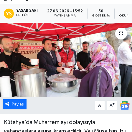
Dünya
YAŞAR SARI
27.06.2026 - 15:52
50
1
EDITÖR
YAYINLANMA
GÖSTERIM
OKUNM
Eğitim
Ekonomi
Emet
Foto Galeri
Gediz
Genel
Paylaş
-
+
A
A
Gündem
Kütahya’da Muharrem ayı dolayısıyla
vatandaşlara aşure ikram edildi. Vali Musa Işın, bu
Hisarcık