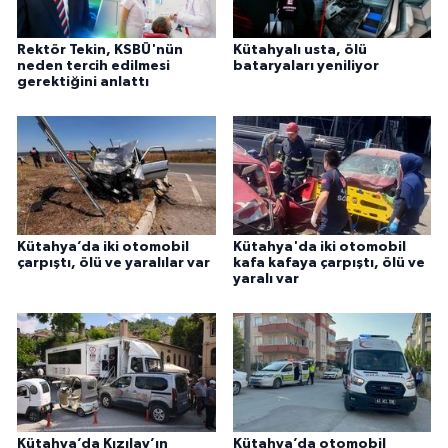
Rektör Tekin, KSBÜ'nün
Kütahyalı usta, ölü
neden tercih edilmesi
bataryaları yeniliyor
gerektiğini anlattı
Kütahya’da iki otomobil
Kütahya'da iki otomobil
çarpıştı, ölü ve yaralılar var
kafa kafaya çarpıştı, ölü ve
yaralı var
Kütahya’da Kızılay’ın
Kütahya’da otomobil