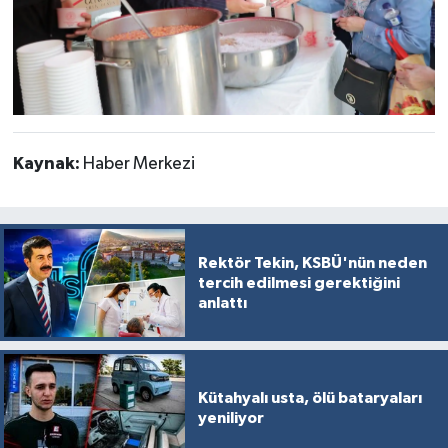
Kaynak:
Haber Merkezi
Rektör Tekin, KSBÜ'nün neden
tercih edilmesi gerektiğini
anlattı
Kütahyalı usta, ölü bataryaları
yeniliyor