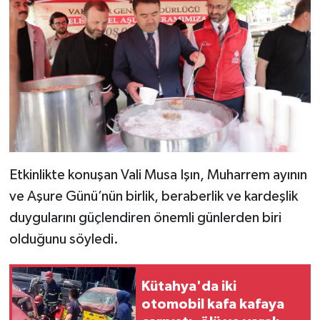
Resmi İlan
Rüya Tabirleri
Sağlık
Şaphane
Simav
Etkinlikte konuşan Vali Musa Işın, Muharrem ayının
Siyaset
ve Aşure Günü’nün birlik, beraberlik ve kardeşlik
duygularını güçlendiren önemli günlerden biri
Spor
olduğunu söyledi.
Tavşanlı
Kütahya'da iki
Teknoloji
otomobil kafa kafaya