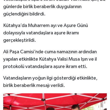
günlerde birlik beraberlik duygularının
İlçeler
güçlendiğini bildirdi.
Köşe Yazıları
Kütahya’da Muharrem ayı ve Aşure Günü
dolayısıyla vatandaşlara aşure ikramı
Kültür Sanat
gerçekleştirildi.
Kütahya
Ali Paşa Camisi’nde cuma namazının ardından
yapılan etkinlikte Kütahya Valisi Musa Işın ve il
Magazin
protokolü vatandaşlara aşure ikram etti.
Otomobil
Vatandaşların yoğun ilgi gösterdiği etkinlikte,
birlik beraberlik mesajı verildi.
Pazarlar
Politika