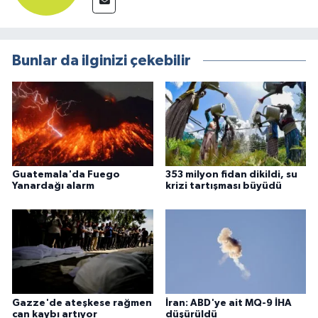
Bunlar da ilginizi çekebilir
Guatemala'da Fuego
353 milyon fidan dikildi, su
Yanardağı alarm
krizi tartışması büyüdü
Gazze'de ateşkese rağmen
İran: ABD'ye ait MQ-9 İHA
can kaybı artıyor
düşürüldü