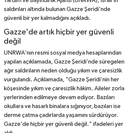
Yardım ve Bayındırlık Ajansı (UNRWA), İsrail'in
saldırıları altında bulunan Gazze Şeridi'nde
İlçeler
güvenli bir yer kalmadığını açıkladı.
Köşe Yazıları
Gazze'de artık hiçbir yer güvenli
değil
Kültür Sanat
UNRWA'nın resmi sosyal medya hesaplarından
Kütahya
yapılan açıklamada, Gazze Şeridi'nde süregelen
ağır saldırıların neden olduğu yıkım ve çaresizlik
Magazin
vurgulandı. Açıklamada, "Gazze Şeridi'nin her
köşesinde yıkım ve çaresizlik hâkim. Aileler zorla
Otomobil
yerlerinden edilmeye devam ediyor. Bazıları
Pazarlar
okullara ve hasarlı binalara sığınıyor, bazıları ise
derme çatma çadırlarda yaşamını sürdürüyor.
Politika
Gazze'de hiçbir yer güvenli değil." ifadeleri yer