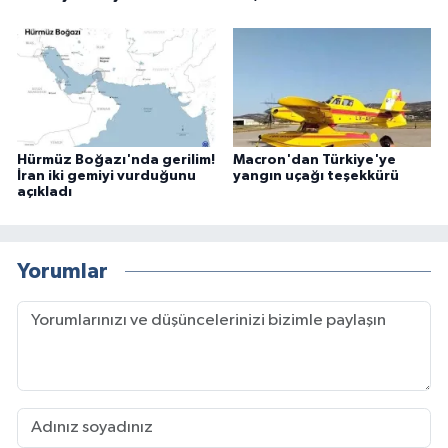
Hürmüz Boğazı'nda gerilim!
Macron'dan Türkiye'ye
İran iki gemiyi vurduğunu
yangın uçağı teşekkürü
açıkladı
Yorumlar