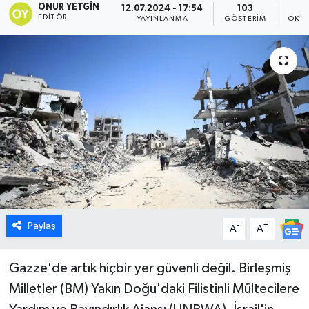
ONUR YETGIN
12.07.2024 - 17:54
103
EDITÖR
YAYINLANMA
GÖSTERIM
OKUN
Dünya
Eğitim
Ekonomi
Emet
Foto Galeri
Gediz
Paylaş
-
+
A
A
Genel
Gazze'de artık hiçbir yer güvenli değil. Birleşmiş
Gündem
Milletler (BM) Yakın Doğu'daki Filistinli Mültecilere
Hisarcık