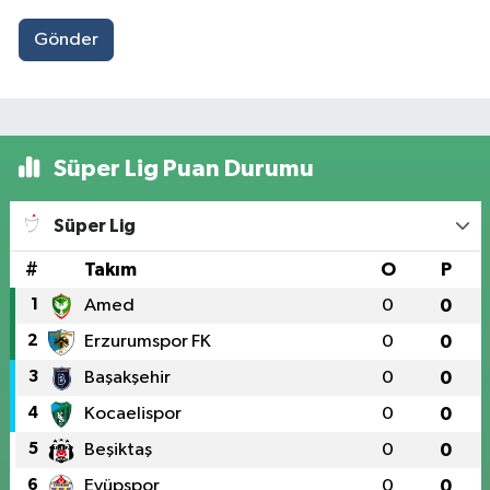
Gönder
Süper Lig Puan Durumu
Süper Lig
#
Takım
O
P
1
Amed
0
0
2
Erzurumspor FK
0
0
3
Başakşehir
0
0
4
Kocaelispor
0
0
5
Beşiktaş
0
0
6
Eyüpspor
0
0