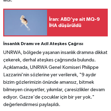
aldı.
Resmi İlan
Rüya Tabirleri
İran: ABD'ye ait MQ-9
İHA düşürüldü
Sağlık
Şaphane
İnsanlık Dramı ve Acil Ateşkes Çağrısı
UNRWA, bölgede yaşanan insanlık dramına dikkat
Simav
çekerek, derhal ateşkes çağrısında bulundu.
Siyaset
Açıklamada, UNRWA Genel Komiseri Philippe
Lazzarini'nin sözlerine yer verilerek, "9 aydır
Spor
bizim gözlerimizin önünde amansız, bitmek
bilmeyen cinayetler, yıkımlar, çaresizlikler devam
Tavşanlı
ediyor. Gazze'de çocuklar için bir yer yok."
Teknoloji
değerlendirmesi paylaşıldı.