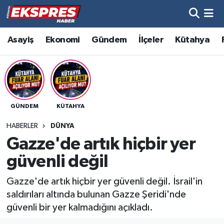
Altıntaş
Hava Durumu
Asayiş
Ekonomi
Gündem
İlçeler
Kütahya
Asayiş
Trafik Durumu
Aslanapa
Süper Lig Puan Durumu ve Fikstür
GÜNDEM
KÜTAHYA
Biyografiler
Tüm Manşetler
HABERLER
DÜNYA
Bölge
Son Dakika Haberleri
Gazze'de artık hiçbir yer
güvenli değil
Çavdarhisar
Haber Arşivi
Gazze'de artık hiçbir yer güvenli değil. İsrail'in
Domaniç
saldırıları altında bulunan Gazze Şeridi'nde
güvenli bir yer kalmadığını açıkladı.
Dumlupınar