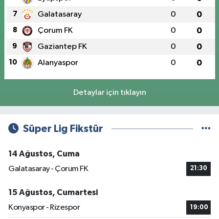
7
Galatasaray
0
0
8
Çorum FK
0
0
9
Gaziantep FK
0
0
10
Alanyaspor
0
0
Detaylar için tıklayın
Süper Lig Fikstür
14 Ağustos, Cuma
Galatasaray - Çorum FK
21:30
15 Ağustos, Cumartesi
Konyaspor - Rizespor
19:00