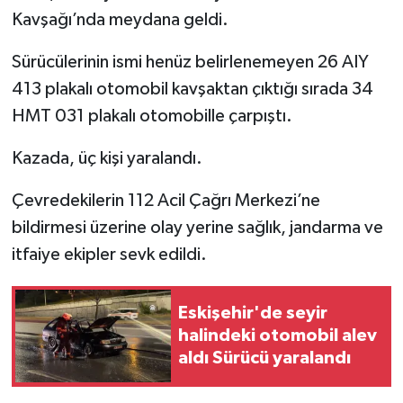
Kavşağı’nda meydana geldi.
İlçeler
Sürücülerinin ismi henüz belirlenemeyen 26 AIY
413 plakalı otomobil kavşaktan çıktığı sırada 34
Köşe Yazıları
HMT 031 plakalı otomobille çarpıştı.
Kültür Sanat
Kazada, üç kişi yaralandı.
Kütahya
Çevredekilerin 112 Acil Çağrı Merkezi’ne
Magazin
bildirmesi üzerine olay yerine sağlık, jandarma ve
itfaiye ekipler sevk edildi.
Otomobil
Eskişehir'de seyir
Pazarlar
halindeki otomobil alev
aldı Sürücü yaralandı
Politika