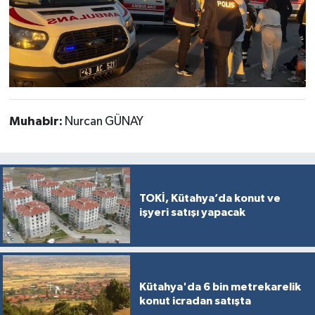
Muhabir:
Nurcan GÜNAY
TOKİ, Kütahya’da konut ve
işyeri satışı yapacak
Kütahya'da 6 bin metrekarelik
konut icradan satışta