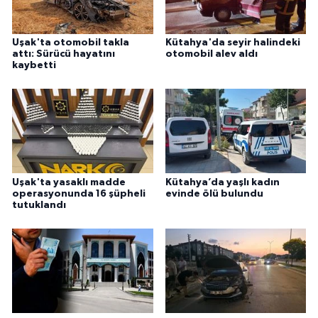
Uşak'ta otomobil takla
Kütahya'da seyir halindeki
attı: Sürücü hayatını
otomobil alev aldı
kaybetti
Uşak'ta yasaklı madde
Kütahya’da yaşlı kadın
operasyonunda 16 şüpheli
evinde ölü bulundu
tutuklandı