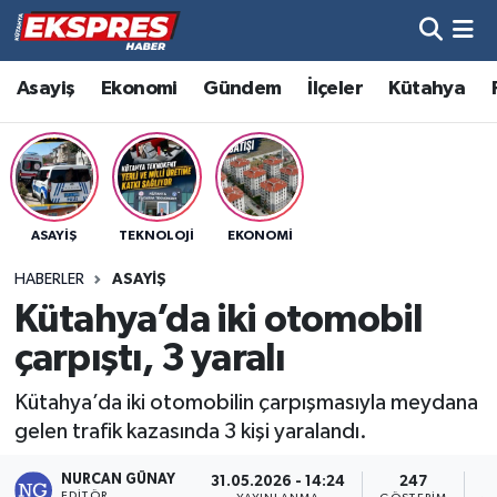
Altıntaş
Hava Durumu
Asayiş
Ekonomi
Gündem
İlçeler
Kütahya
Asayiş
Trafik Durumu
Aslanapa
Süper Lig Puan Durumu ve Fikstür
ASAYIŞ
TEKNOLOJI
EKONOMI
Biyografiler
Tüm Manşetler
HABERLER
ASAYIŞ
Bölge
Son Dakika Haberleri
Kütahya’da iki otomobil
çarpıştı, 3 yaralı
Çavdarhisar
Haber Arşivi
Kütahya’da iki otomobilin çarpışmasıyla meydana
Domaniç
gelen trafik kazasında 3 kişi yaralandı.
Dumlupınar
NURCAN GÜNAY
31.05.2026 - 14:24
247
EDITÖR