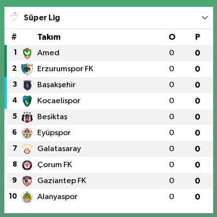
Süper Lig
#
Takım
O
P
1
Amed
0
0
2
Erzurumspor FK
0
0
3
Başakşehir
0
0
4
Kocaelispor
0
0
5
Beşiktaş
0
0
6
Eyüpspor
0
0
7
Galatasaray
0
0
8
Çorum FK
0
0
9
Gaziantep FK
0
0
10
Alanyaspor
0
0