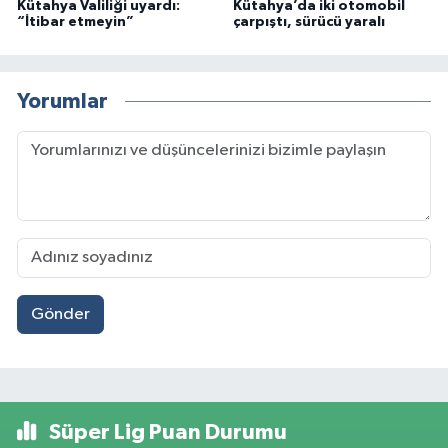
Kütahya Valiliği uyardı:
Kütahya’da iki otomobil
“İtibar etmeyin”
çarpıştı, sürücü yaralı
Yorumlar
Gönder
Süper Lig Puan Durumu