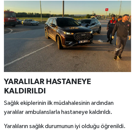
Resmi İlan
Rüya Tabirleri
Sağlık
Şaphane
Simav
Siyaset
YARALILAR HASTANEYE
KALDIRILDI
Spor
Sağlık ekiplerinin ilk müdahalesinin ardından
Tavşanlı
yaralılar ambulanslarla hastaneye kaldırıldı.
Teknoloji
Yaralıların sağlık durumunun iyi olduğu öğrenildi.