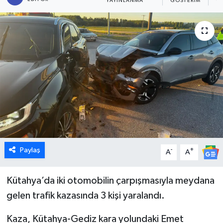
YAYINLANMA
GÖSTERIM
O
Dünya
Eğitim
Ekonomi
Emet
Foto Galeri
Gediz
Paylaş
-
+
A
A
Genel
Kütahya’da iki otomobilin çarpışmasıyla meydana
gelen trafik kazasında 3 kişi yaralandı.
Gündem
Kaza, Kütahya-Gediz kara yolundaki Emet
Hisarcık