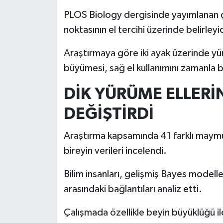
PLOS Biology dergisinde yayımlanan çal
İlçeler
noktasının el tercihi üzerinde belirleyi
Köşe Yazıları
Araştırmaya göre iki ayak üzerinde y
büyümesi, sağ el kullanımını zamanla b
Kültür Sanat
DİK YÜRÜME ELLERİ
Kütahya
DEĞİŞTİRDİ
Magazin
Araştırma kapsamında 41 farklı maymu
bireyin verileri incelendi.
Otomobil
Bilim insanları, gelişmiş Bayes modelleri 
Pazarlar
arasındaki bağlantıları analiz etti.
Politika
Çalışmada özellikle beyin büyüklüğü ile