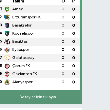
#
Takım
O
P
1
Amed
0
0
2
Erzurumspor FK
0
0
3
Başakşehir
0
0
4
Kocaelispor
0
0
5
Beşiktaş
0
0
6
Eyüpspor
0
0
7
Galatasaray
0
0
8
Çorum FK
0
0
9
Gaziantep FK
0
0
0
Alanyaspor
0
0
Detaylar için tıklayın