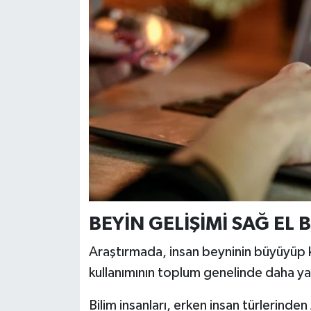
Türkiye
Video Galeri
Yaşam
Yemek Tarifleri
BEYİN GELİŞİMİ SAĞ EL 
Araştırmada, insan beyninin büyüyüp k
kullanımının toplum genelinde daha yay
Bilim insanları, erken insan türlerind