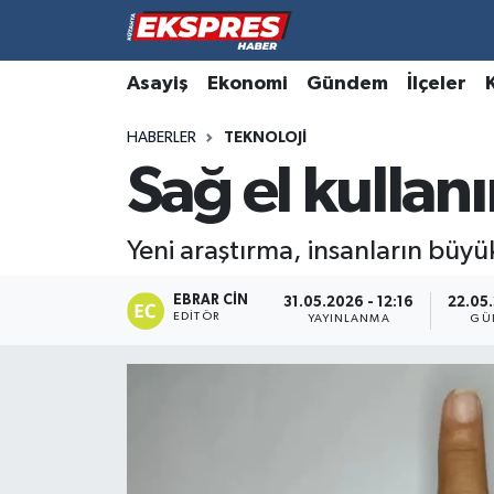
Altıntaş
Hava Durumu
Asayiş
Ekonomi
Gündem
İlçeler
HABERLER
TEKNOLOJI
Asayiş
Trafik Durumu
Sağ el kullan
Aslanapa
Süper Lig Puan Durumu ve Fikstür
Yeni araştırma, insanların büyü
Biyografiler
Tüm Manşetler
EBRAR CIN
31.05.2026 - 12:16
22.05.
Bölge
Son Dakika Haberleri
EDITÖR
YAYINLANMA
GÜ
Çavdarhisar
Haber Arşivi
Domaniç
Dumlupınar