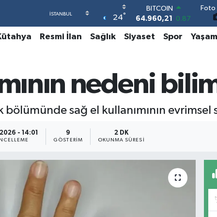
Foto 
DOLAR
°
24
47,7436
0.18
EURO
Kütahya
Resmi İlan
Sağlık
Siyaset
Spor
Yaşa
55,2510
0.32
STERLİN
64,4811
0.38
GRAM ALTIN
ımının nedeni bilim
6660.55
0.03
BİST100
13.779
-14
k bölümünde sağ el kullanımının evrimsel s
BITCOIN
64.960,21
0.87
2026 - 14:01
9
2 DK
NCELLEME
GÖSTERIM
OKUNMA SÜRESI