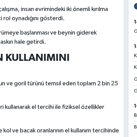
ışma, insan evrimindeki iki önemli kırılma
ci rol oynadığını gösterdi.
1
G
ürümeye başlanması ve beynin giderek
askın hale getirdi.
1
N KULLANIMINI
K
K
G
n ve goril türünü temsil eden toplam 2 bin 25
G
1
kullanarak el tercihi ile fiziksel özellikler
B
B
 kol ve bacak oranlarının el kullanım tercihinde