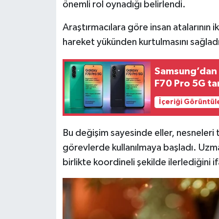
Resmi İlan
önemli rol oynadığı belirlendi.
Araştırmacılara göre insan atalarının 
Rüya Tabirleri
hareket yükünden kurtulmasını sağladı
Sağlık
Samsung’dan iç
Şaphane
F70 Pro 5G tan
İçeriği Görüntül
Simav
Siyaset
Bu değişim sayesinde eller, nesneleri
görevlerde kullanılmaya başladı. Uzma
Spor
birlikte koordineli şekilde ilerlediğini 
Tavşanlı
Teknoloji