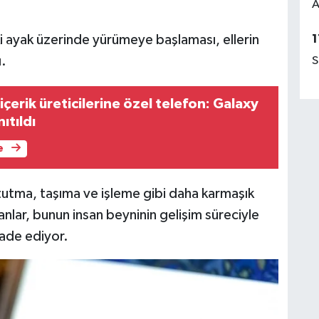
A
iki ayak üzerinde yürümeye başlaması, ellerin
1
.
S
erik üreticilerine özel telefon: Galaxy
ıtıldı
e
 tutma, taşıma ve işleme gibi daha karmaşık
nlar, bunun insan beyninin gelişim süreciyle
ifade ediyor.