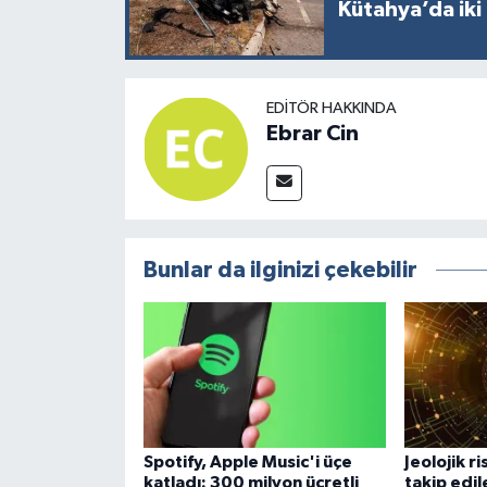
Kütahya’da iki 
EDITÖR HAKKINDA
Ebrar Cin
Bunlar da ilginizi çekebilir
Spotify, Apple Music'i üçe
Jeolojik r
katladı: 300 milyon ücretli
takip edi