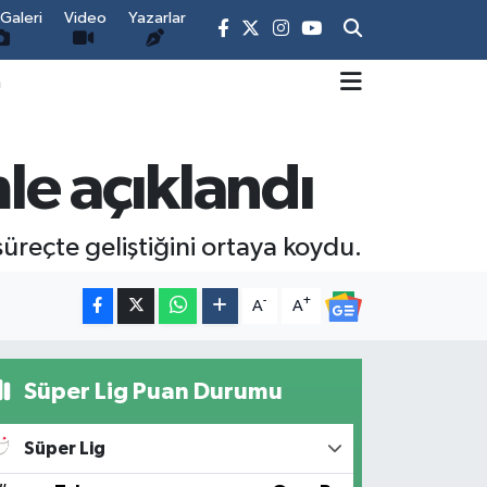
Galeri
Video
Yazarlar
m
le açıklandı
üreçte geliştiğini ortaya koydu.
-
+
A
A
Süper Lig Puan Durumu
Süper Lig