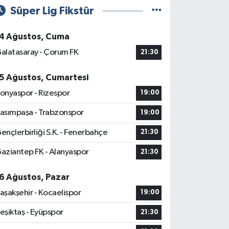
Süper Lig Fikstür
4 Ağustos, Cuma
alatasaray - Çorum FK
21:30
5 Ağustos, Cumartesi
onyaspor - Rizespor
19:00
asımpaşa - Trabzonspor
19:00
ençlerbirliği S.K. - Fenerbahçe
21:30
aziantep FK - Alanyaspor
21:30
6 Ağustos, Pazar
aşakşehir - Kocaelispor
19:00
eşiktaş - Eyüpspor
21:30