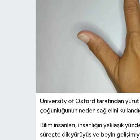
Dünya
Eğitim
Ekonomi
Emet
Foto Galeri
Gediz
University of Oxford tarafından yürütü
Genel
çoğunluğunun neden sağ elini kullandığ
Gündem
Bilim insanları, insanlığın yaklaşık yüz
süreçte dik yürüyüş ve beyin gelişimiyl
Hisarcık