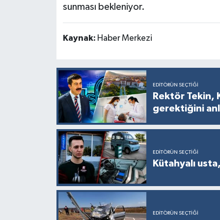
sunması bekleniyor.
Kaynak:
Haber Merkezi
EDITÖRÜN SEÇTIĞI
Rektör Tekin, 
gerektiğini anl
EDITÖRÜN SEÇTIĞI
Kütahyalı usta,
EDITÖRÜN SEÇTIĞI