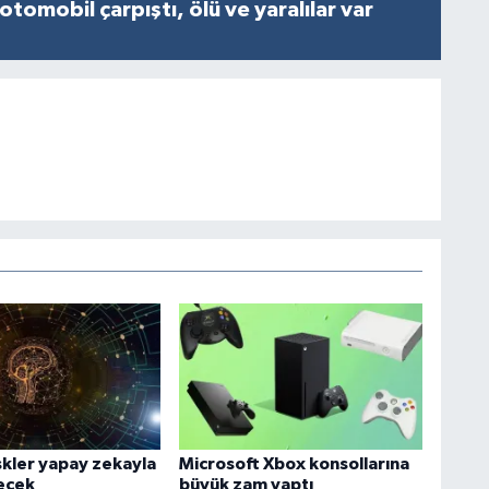
otomobil çarpıştı, ölü ve yaralılar var
iskler yapay zekayla
Microsoft Xbox konsollarına
lecek
büyük zam yaptı