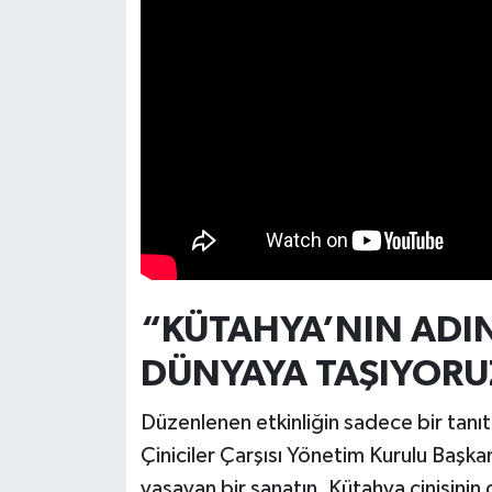
Türkiye
Video Galeri
Yaşam
Yemek Tarifleri
“KÜTAHYA’NIN ADI
DÜNYAYA TAŞIYORU
Düzenlenen etkinliğin sadece bir tan
Çiniciler Çarşısı Yönetim Kurulu Başka
yaşayan bir sanatın, Kütahya çinisinin d