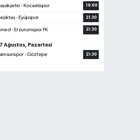
aşakşehir - Kocaelispor
19:00
eşiktaş - Eyüpspor
21:30
med - Erzurumspor FK
21:30
7 Ağustos, Pazartesi
amsunspor - Göztepe
21:30