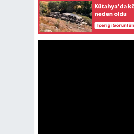
Resmi İlan
Kütahya'da kö
neden oldu
Rüya Tabirleri
İçeriği Görüntül
Sağlık
Şaphane
Simav
Siyaset
Spor
Tavşanlı
Teknoloji