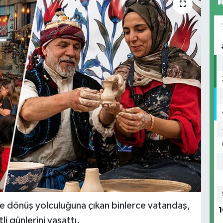
de dönüş yolculuğuna çıkan binlerce vatandaş,
1
li günlerini yaşattı.