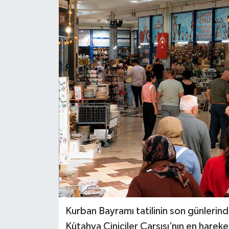
Dünya
Eğitim
Ekonomi
Emet
Foto Galeri
Gediz
Genel
Gündem
Kurban Bayramı tatilinin son günlerin
Kütahya Çiniciler Çarşısı’nın en hareket
Hisarcık