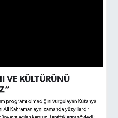
NI VE KÜLTÜRÜNÜ
Z”
ıtım programı olmadığını vurgulayan Kütahya
nı Ali Kahraman aynı zamanda yüzyıllardır
ünyaya açılan kapısını tanıttıklarını söyledi.