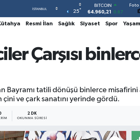
Foto 
DOLAR
°
25
47,7436
0.18
EURO
Kütahya
Resmi İlan
Sağlık
Siyaset
Spor
Yaşa
55,2510
0.32
STERLİN
64,4811
0.38
GRAM ALTIN
iler Çarşısı binler
6660.55
0.03
BİST100
13.779
-14
BITCOIN
64.960,21
0.87
n Bayramı tatili dönüşü binlerce misafirini a
 çini ve çark sanatını yerinde gördü.
0
2 DK
ERIM
OKUNMA SÜRESI