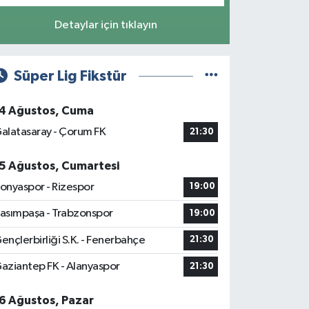
Detaylar için tıklayın
Süper Lig Fikstür
4 Ağustos, Cuma
alatasaray - Çorum FK
21:30
5 Ağustos, Cumartesi
onyaspor - Rizespor
19:00
asımpaşa - Trabzonspor
19:00
ençlerbirliği S.K. - Fenerbahçe
21:30
aziantep FK - Alanyaspor
21:30
6 Ağustos, Pazar