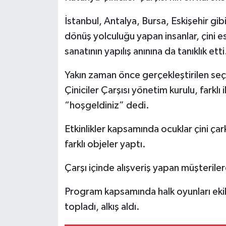
İstanbul, Antalya, Bursa, Eskişehir gib
İlçeler
dönüş yolculuğu yapan insanlar, çini es
Köşe Yazıları
sanatının yapılış anınına da tanıklık etti
Yakın zaman önce gerçekleştirilen se
Kültür Sanat
Çiniciler Çarşısı yönetim kurulu, farklı 
Kütahya
“hoşgeldiniz” dedi.
Magazin
Etkinlikler kapsamında ocuklar çini çar
farklı objeler yaptı.
Otomobil
Çarşı içinde alışveriş yapan müşterilere
Pazarlar
Program kapsamında halk oyunları ekib
Politika
topladı, alkış aldı.