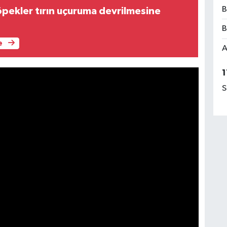
B
pekler tırın uçuruma devrilmesine
B
e
A
1
S