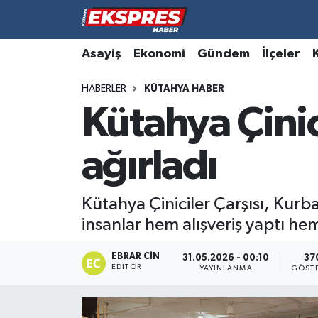
Altıntaş
Hava Durumu
Asayiş
Ekonomi
Gündem
İlçeler
HABERLER
KÜTAHYA HABER
Asayiş
Trafik Durumu
Kütahya Çinic
Aslanapa
Süper Lig Puan Durumu ve Fikstür
ağırladı
Biyografiler
Tüm Manşetler
Bölge
Son Dakika Haberleri
Kütahya Çiniciler Çarşısı, Kurba
insanlar hem alışveriş yaptı hem
Çavdarhisar
Haber Arşivi
EBRAR CIN
31.05.2026 - 00:10
37
EDITÖR
Domaniç
YAYINLANMA
GÖST
Dumlupınar