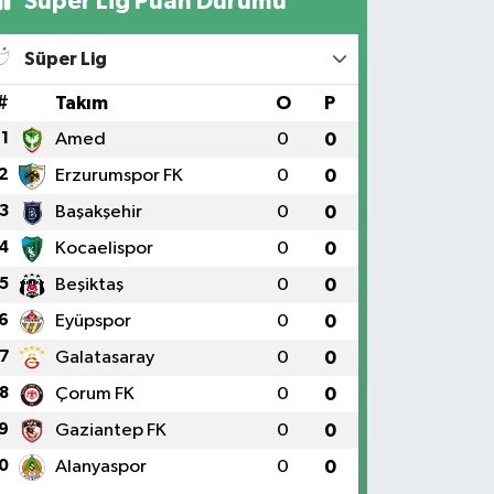
Süper Lig Puan Durumu
Süper Lig
#
Takım
O
P
1
Amed
0
0
2
Erzurumspor FK
0
0
3
Başakşehir
0
0
4
Kocaelispor
0
0
5
Beşiktaş
0
0
6
Eyüpspor
0
0
7
Galatasaray
0
0
8
Çorum FK
0
0
9
Gaziantep FK
0
0
0
Alanyaspor
0
0