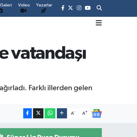
Galeri
Video
Yazarlar
m
ce vatandaşı
ğırladı. Farklı illerden gelen
-
+
A
A