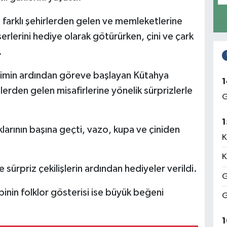
i farklı şehirlerden gelen ve memleketlerine
erlerini hediye olarak götürürken, çini ve çark
.
çimin ardından göreve başlayan Kütahya
1
illerden gelen misafirlerine yönelik sürprizlerle
G
1
klarının başına geçti, vazo, kupa ve çiniden
K
K
 sürpriz çekilişlerin ardından hediyeler verildi.
G
inin folklor gösterisi ise büyük beğeni
G
1