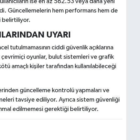
lanıcıların ise en az 582.53 veya daha yeni
ildi. Güncellemelerin hem performans hem de
belirtiliyor.
NLARINDAN UYARI
ncel tutulmamasının ciddi güvenlik açıklarına
 çevrimiçi oyunlar, bulut sistemleri ve grafik
tü amaçlı kişiler tarafından kullanılabileceği
üzerinden güncelleme kontrolü yapmaları ve
eleri tavsiye ediliyor. Ayrıca sistem güvenliği
ihmal edilmemesi gerektiği belirtiliyor.