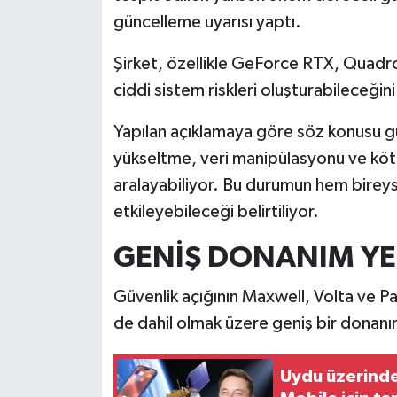
güncelleme uyarısı yaptı.
İlçeler
Şirket, özellikle GeForce RTX, Quadro,
Köşe Yazıları
ciddi sistem riskleri oluşturabileceğini
Yapılan açıklamaya göre söz konusu güv
Kültür Sanat
yükseltme, veri manipülasyonu ve kötü 
Kütahya
aralayabiliyor. Bu durumun hem bireyse
etkileyebileceği belirtiliyor.
Magazin
GENİŞ DONANIM YEL
Otomobil
Güvenlik açığının Maxwell, Volta ve Pas
Pazarlar
de dahil olmak üzere geniş bir donanım 
Politika
Uydu üzerinde