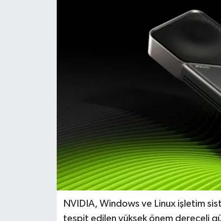
Dünya
Eğitim
Ekonomi
Emet
Foto Galeri
Gediz
Genel
Gündem
NVIDIA, Windows ve Linux işletim siste
tespit edilen yüksek önem dereceli güve
Hisarcık