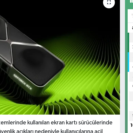
mlerinde kullanılan ekran kartı sürücülerinde
1
nlik açıkları nedeniyle kullanıcılarına acil