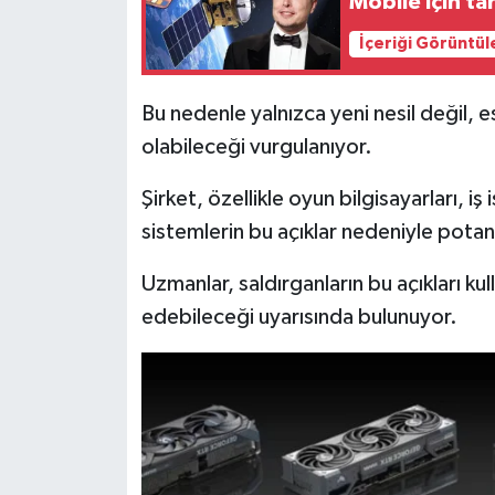
Mobile için tar
Resmi İlan
İçeriği Görüntül
Rüya Tabirleri
Bu nedenle yalnızca yeni nesil değil, esk
Sağlık
olabileceği vurgulanıyor.
Şaphane
Şirket, özellikle oyun bilgisayarları, iş
sistemlerin bu açıklar nedeniyle potans
Simav
Uzmanlar, saldırganların bu açıkları ku
Siyaset
edebileceği uyarısında bulunuyor.
Spor
Tavşanlı
Teknoloji