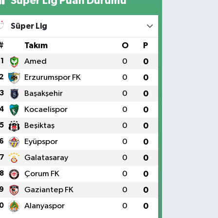
Süper Lig Puan Durumu
Süper Lig
#
Takım
O
P
1
Amed
0
0
2
Erzurumspor FK
0
0
3
Başakşehir
0
0
4
Kocaelispor
0
0
5
Beşiktaş
0
0
6
Eyüpspor
0
0
7
Galatasaray
0
0
8
Çorum FK
0
0
9
Gaziantep FK
0
0
0
Alanyaspor
0
0