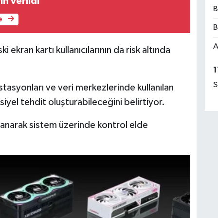
ih verildi
B
e
B
A
i ekran kartı kullanıcılarının da risk altında
1
S
 istasyonları ve veri merkezlerinde kullanılan
iyel tehdit oluşturabileceğini belirtiyor.
llanarak sistem üzerinde kontrol elde