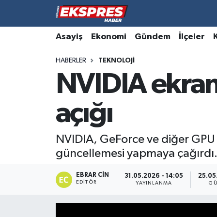
Altıntaş
Hava Durumu
Asayiş
Ekonomi
Gündem
İlçeler
HABERLER
TEKNOLOJI
Asayiş
Trafik Durumu
NVIDIA ekran 
Aslanapa
Süper Lig Puan Durumu ve Fikstür
açığı
Biyografiler
Tüm Manşetler
Bölge
Son Dakika Haberleri
NVIDIA, GeForce ve diğer GPU ser
güncellemesi yapmaya çağırdı
Çavdarhisar
Haber Arşivi
EBRAR CIN
31.05.2026 - 14:05
25.05
EDITÖR
Domaniç
YAYINLANMA
GÜ
Dumlupınar