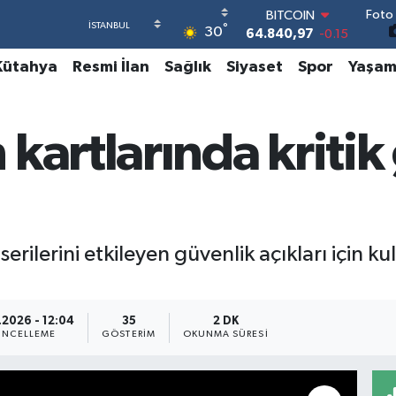
Foto 
DOLAR
°
30
47,7436
0.18
EURO
Kütahya
Resmi İlan
Sağlık
Siyaset
Spor
Yaşa
55,2510
0.32
STERLİN
64,4811
0.38
GRAM ALTIN
kartlarında kritik
6660.55
0
BİST100
13.779
-14
BITCOIN
64.840,97
-0.15
ilerini etkileyen güvenlik açıkları için kull
.
.2026 - 12:04
35
2 DK
NCELLEME
GÖSTERIM
OKUNMA SÜRESI