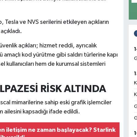
 Tesla ve NVS serilerini etkileyen açıkların
 açıkladı.
enlik açıkları; hizmet reddi, ayrıcalık
1
amaçlı kod yürütme gibi saldırı türlerine kapı
G
l kullanıcıları hem de kurumsal sistemleri
1
K
PAZESİ RİSK ALTINDA
K
cal mimarilerine sahip eski grafik işlemciler
G
ailesini kapsadığı ifade edildi.
G
n iletişim ne zaman başlayacak? Starlink
1