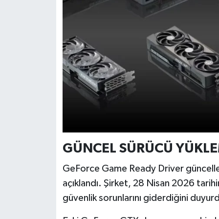
Türkiye
Video Galeri
Yaşam
Yemek Tarifleri
GÜNCEL SÜRÜCÜ YÜKLE
GeForce Game Ready Driver güncellemele
açıklandı. Şirket, 28 Nisan 2026 tari
güvenlik sorunlarını giderdiğini duyur