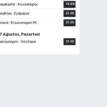
aşakşehir - Kocaelispor
19:00
eşiktaş - Eyüpspor
21:30
med - Erzurumspor FK
21:30
7 Ağustos, Pazartesi
amsunspor - Göztepe
21:30