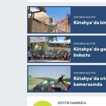
EDITÖRÜN SEÇTIĞI
Kütahya'da bir
EDITÖRÜN SEÇTIĞI
Kütahya'da gaz
buluştu
EDITÖRÜN SEÇTIĞI
Kütahya'da ot
kamerasında
EDITÖR HAKKINDA