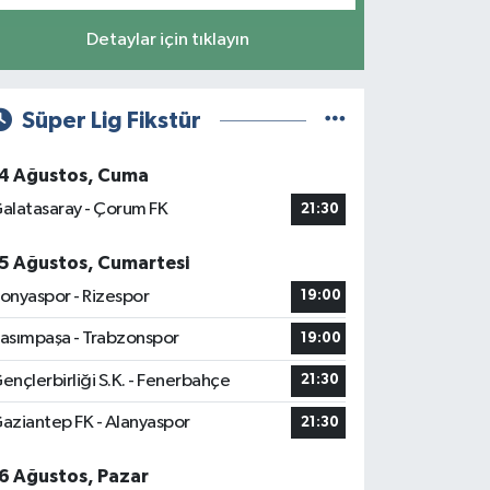
Detaylar için tıklayın
Süper Lig Fikstür
4 Ağustos, Cuma
alatasaray - Çorum FK
21:30
5 Ağustos, Cumartesi
onyaspor - Rizespor
19:00
asımpaşa - Trabzonspor
19:00
ençlerbirliği S.K. - Fenerbahçe
21:30
aziantep FK - Alanyaspor
21:30
6 Ağustos, Pazar