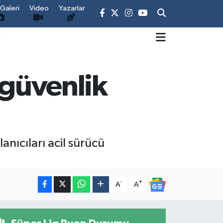
Galeri
Video
Yazarlar
m
 güvenlik
anıcıları acil sürücü
-
+
A
A