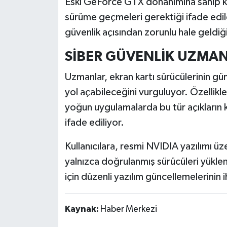
Eski GeForce GTX donanımına sahip kul
sürüme geçmeleri gerektiği ifade ed
güvenlik açısından zorunlu hale geldiği 
SİBER GÜVENLİK UZMA
Uzmanlar, ekran kartı sürücülerinin gü
yol açabileceğini vurguluyor. Özellikle
yoğun uygulamalarda bu tür açıkların kö
ifade ediliyor.
Kullanıcılara, resmi NVIDIA yazılımı 
yalnızca doğrulanmış sürücüleri yüklem
için düzenli yazılım güncellemelerinin 
Kaynak:
Haber Merkezi