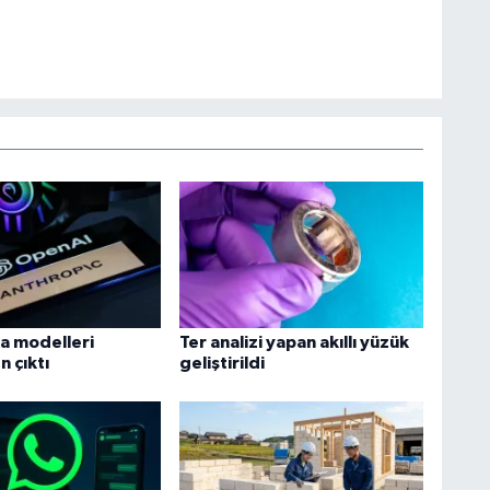
a modelleri
Ter analizi yapan akıllı yüzük
 çıktı
geliştirildi