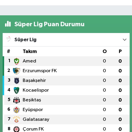
Süper Lig Puan Durumu
Süper Lig
#
Takım
O
P
1
Amed
0
0
2
Erzurumspor FK
0
0
3
Başakşehir
0
0
4
Kocaelispor
0
0
5
Beşiktaş
0
0
6
Eyüpspor
0
0
7
Galatasaray
0
0
8
Çorum FK
0
0