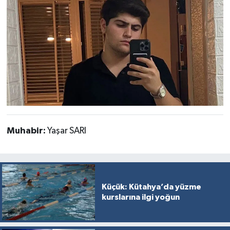
Resmi İlan
Rüya Tabirleri
Sağlık
Şaphane
Simav
Muhabir:
Yaşar SARI
Siyaset
Spor
Tavşanlı
Küçük: Kütahya’da yüzme
kurslarına ilgi yoğun
Teknoloji