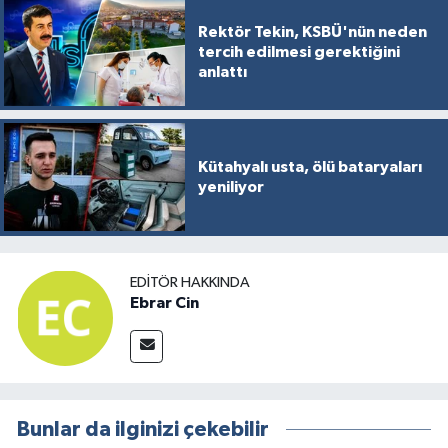
Türkiye
Rektör Tekin, KSBÜ'nün neden
tercih edilmesi gerektiğini
Video Galeri
anlattı
Yaşam
Kütahyalı usta, ölü bataryaları
Yemek Tarifleri
yeniliyor
EDITÖR HAKKINDA
Ebrar Cin
Bunlar da ilginizi çekebilir