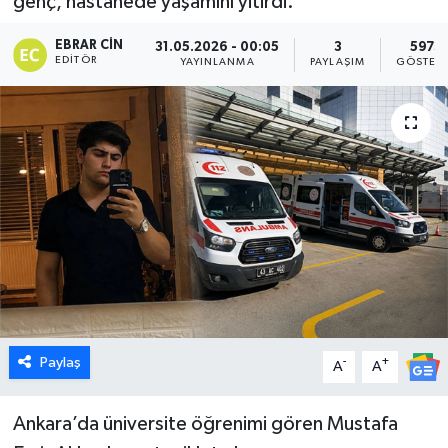
genç, hastanede yaşamını yitirdi.
Dünya
EBRAR CIN
31.05.2026 - 00:05
3
5973
EDITÖR
YAYINLANMA
PAYLAŞIM
GÖSTER
Eğitim
Ekonomi
Emet
Foto Galeri
Gediz
Genel
Paylaş
-
+
A
A
Gündem
Ankara’da üniversite öğrenimi gören Mustafa
Hisarcık