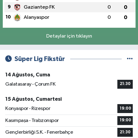
9
Gaziantep FK
0
0
10
Alanyaspor
0
0
Detaylar için tıklayın
Süper Lig Fikstür
14 Ağustos, Cuma
Galatasaray - Çorum FK
21:30
15 Ağustos, Cumartesi
Konyaspor - Rizespor
19:00
Kasımpaşa - Trabzonspor
19:00
Gençlerbirliği S.K. - Fenerbahçe
21:30