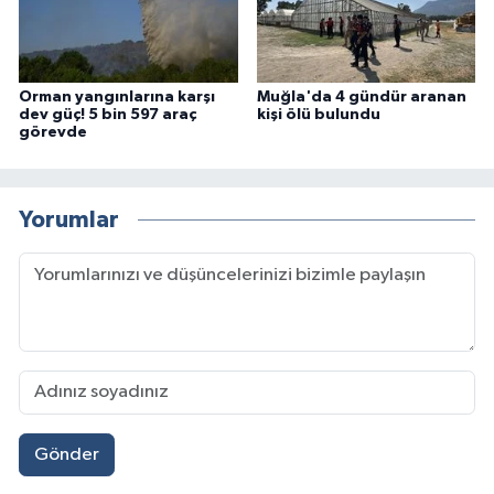
Orman yangınlarına karşı
Muğla'da 4 gündür aranan
dev güç! 5 bin 597 araç
kişi ölü bulundu
görevde
Yorumlar
Gönder