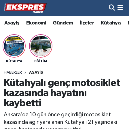
Altıntaş
Hava Durumu
Asayiş
Ekonomi
Gündem
İlçeler
Kütahya
Asayiş
Trafik Durumu
Aslanapa
Süper Lig Puan Durumu ve Fikstür
KÜTAHYA
EĞITIM
Biyografiler
Tüm Manşetler
HABERLER
ASAYIŞ
Bölge
Son Dakika Haberleri
Kütahyalı genç motosiklet
kazasında hayatını
Çavdarhisar
Haber Arşivi
kaybetti
Domaniç
Ankara’da 10 gün önce geçirdiği motosiklet
kazasında ağır yaralanan Kütahyalı 21 yaşındaki
Dumlupınar