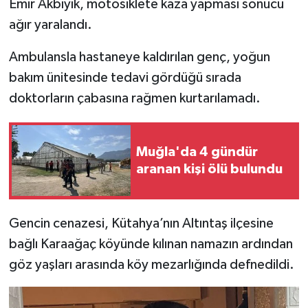
Emir Akbıyık, motosiklete kaza yapması sonucu
ağır yaralandı.
İlçeler
Ambulansla hastaneye kaldırılan genç, yoğun
Köşe Yazıları
bakım ünitesinde tedavi gördüğü sırada
doktorların çabasına rağmen kurtarılamadı.
Kültür Sanat
Kütahya
Muğla'da 4 gündür
aranan kişi ölü bulundu
Magazin
Otomobil
Gencin cenazesi, Kütahya’nın Altıntaş ilçesine
Pazarlar
bağlı Karaağaç köyünde kılınan namazın ardından
göz yaşları arasında köy mezarlığında defnedildi.
Politika