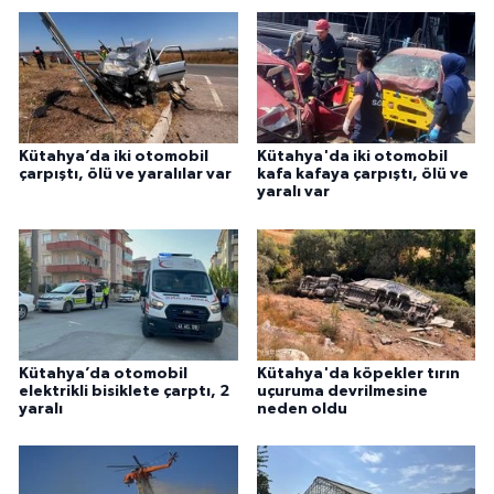
Kütahya’da iki otomobil
Kütahya'da iki otomobil
çarpıştı, ölü ve yaralılar var
kafa kafaya çarpıştı, ölü ve
yaralı var
Kütahya’da otomobil
Kütahya'da köpekler tırın
elektrikli bisiklete çarptı, 2
uçuruma devrilmesine
yaralı
neden oldu