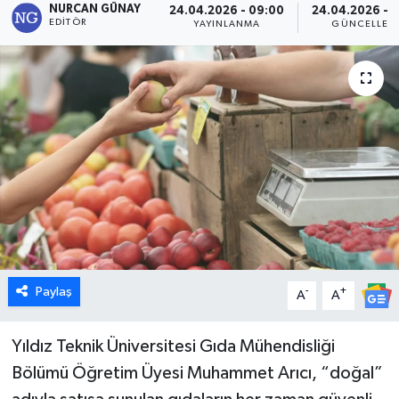
NURCAN GÜNAY
24.04.2026 - 09:00
24.04.2026 - 1
EDITÖR
YAYINLANMA
GÜNCELLEM
Dünya
Eğitim
Ekonomi
Emet
Foto Galeri
Gediz
Paylaş
-
+
A
A
Genel
Yıldız Teknik Üniversitesi Gıda Mühendisliği
Gündem
Bölümü Öğretim Üyesi Muhammet Arıcı, “doğal”
Hisarcık