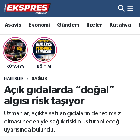
Altıntaş
Hava Durumu
Asayiş
Ekonomi
Gündem
İlçeler
Kütahya
Asayiş
Trafik Durumu
Aslanapa
Süper Lig Puan Durumu ve Fikstür
KÜTAHYA
EĞITIM
Biyografiler
Tüm Manşetler
HABERLER
SAĞLIK
Bölge
Son Dakika Haberleri
Açık gıdalarda “doğal”
algısı risk taşıyor
Çavdarhisar
Haber Arşivi
Uzmanlar, açıkta satılan gıdaların denetimsiz
Domaniç
olması nedeniyle sağlık riski oluşturabileceği
uyarısında bulundu.
Dumlupınar