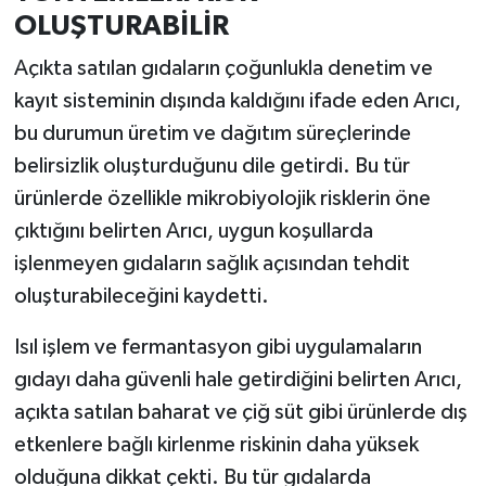
Resmi İlan
OLUŞTURABİLİR
Rüya Tabirleri
Açıkta satılan gıdaların çoğunlukla denetim ve
kayıt sisteminin dışında kaldığını ifade eden Arıcı,
Sağlık
bu durumun üretim ve dağıtım süreçlerinde
belirsizlik oluşturduğunu dile getirdi. Bu tür
Şaphane
ürünlerde özellikle mikrobiyolojik risklerin öne
Simav
çıktığını belirten Arıcı, uygun koşullarda
işlenmeyen gıdaların sağlık açısından tehdit
Siyaset
oluşturabileceğini kaydetti.
Spor
Isıl işlem ve fermantasyon gibi uygulamaların
gıdayı daha güvenli hale getirdiğini belirten Arıcı,
Tavşanlı
açıkta satılan baharat ve çiğ süt gibi ürünlerde dış
etkenlere bağlı kirlenme riskinin daha yüksek
Teknoloji
olduğuna dikkat çekti. Bu tür gıdalarda