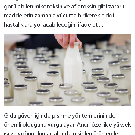
Türkiye
görülebilen mikotoksin ve aflatoksin gibi zararlı
maddelerin zamanla vücutta birikerek ciddi
Video Galeri
hastalıklara yol açabileceğini ifade etti.
Yaşam
Yemek Tarifleri
Gıda güvenliğinde pişirme yöntemlerinin de
önemli olduğunu vurgulayan Arıcı, özellikle yüksek
ısı ve yoğun duman altında pişirilen ürünlerde