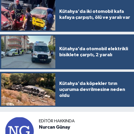
Kütahya'da iki otomobil kafa
kafaya çarpıştı, ölü ve yaralı var
Kütahya’da otomobil elektrikli
bisiklete çarptı, 2 yaralı
Kütahya'da köpekler tırın
uçuruma devrilmesine neden
oldu
EDITÖR HAKKINDA
Nurcan Günay