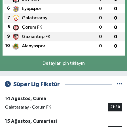
6
Eyüpspor
0
0
7
Galatasaray
0
0
8
Çorum FK
0
0
9
Gaziantep FK
0
0
10
Alanyaspor
0
0
Detaylar için tıklayın
Süper Lig Fikstür
14 Ağustos, Cuma
Galatasaray - Çorum FK
21:30
15 Ağustos, Cumartesi