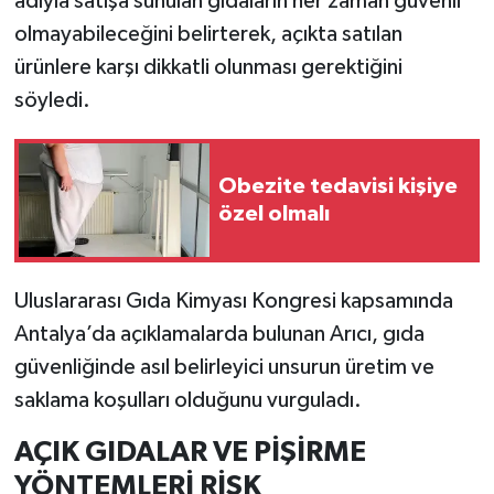
adıyla satışa sunulan gıdaların her zaman güvenli
olmayabileceğini belirterek, açıkta satılan
İlçeler
ürünlere karşı dikkatli olunması gerektiğini
söyledi.
Köşe Yazıları
Kültür Sanat
Obezite tedavisi kişiye
özel olmalı
Kütahya
Magazin
Uluslararası Gıda Kimyası Kongresi kapsamında
Antalya’da açıklamalarda bulunan Arıcı, gıda
Otomobil
güvenliğinde asıl belirleyici unsurun üretim ve
Pazarlar
saklama koşulları olduğunu vurguladı.
Politika
AÇIK GIDALAR VE PİŞİRME
YÖNTEMLERİ RİSK