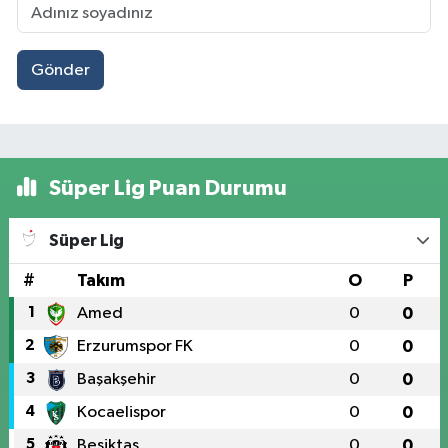
Gönder
Süper Lig Puan Durumu
Süper Lig
#
Takım
O
P
1
Amed
0
0
2
Erzurumspor FK
0
0
3
Başakşehir
0
0
4
Kocaelispor
0
0
5
Beşiktaş
0
0