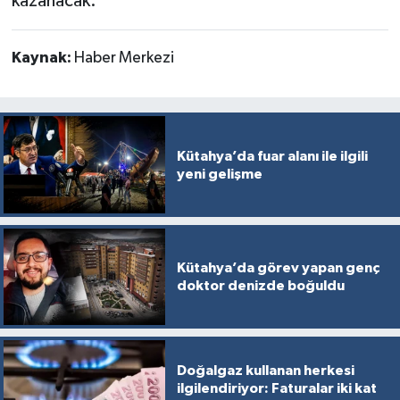
kazanacak.
Kaynak:
Haber Merkezi
Kütahya’da fuar alanı ile ilgili
yeni gelişme
Kütahya’da görev yapan genç
doktor denizde boğuldu
Doğalgaz kullanan herkesi
ilgilendiriyor: Faturalar iki kat