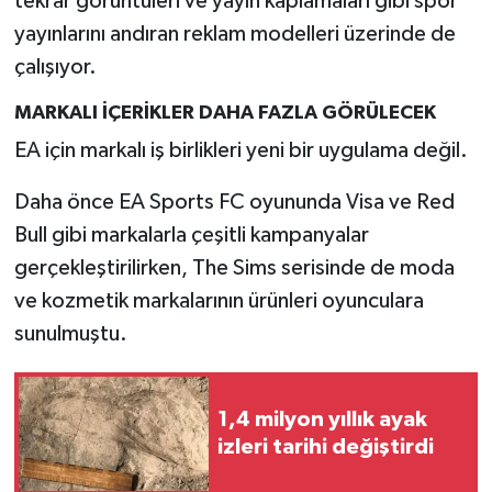
tekrar görüntüleri ve yayın kaplamaları gibi spor
Resmi İlan
yayınlarını andıran reklam modelleri üzerinde de
Rüya Tabirleri
çalışıyor.
MARKALI İÇERİKLER DAHA FAZLA GÖRÜLECEK
Sağlık
EA için markalı iş birlikleri yeni bir uygulama değil.
Şaphane
Daha önce EA Sports FC oyununda Visa ve Red
Simav
Bull gibi markalarla çeşitli kampanyalar
gerçekleştirilirken, The Sims serisinde de moda
Siyaset
ve kozmetik markalarının ürünleri oyunculara
sunulmuştu.
Spor
Tavşanlı
1,4 milyon yıllık ayak
izleri tarihi değiştirdi
Teknoloji