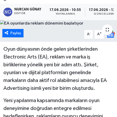
Dünya
NURCAN GÜNAY
17.06.2026 - 10:55
17.06.2026 - 12:
EDITÖR
YAYINLANMA
GÜNCELLEME
Eğitim
Paylaş
-
+
A
A
Ekonomi
Oyun dünyasının önde gelen şirketlerinden
Emet
Electronic Arts (EA), reklam ve marka iş
Foto Galeri
birliklerine yönelik yeni bir adım attı. Şirket,
oyunları ve dijital platformları genelinde
Gediz
markaların daha aktif rol alabilmesi amacıyla EA
Advertising isimli yeni bir birim oluşturdu.
Genel
Yeni yapılanma kapsamında markaların oyun
Gündem
deneyimine doğrudan entegre edilmesi
Hisarcık
hedeflenirken, reklamların oyuncu deneyimini