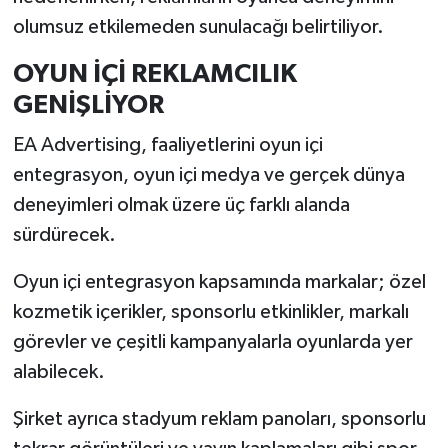
olumsuz etkilemeden sunulacağı belirtiliyor.
İlçeler
OYUN İÇİ REKLAMCILIK
Köşe Yazıları
GENİŞLİYOR
EA Advertising, faaliyetlerini oyun içi
Kültür Sanat
entegrasyon, oyun içi medya ve gerçek dünya
Kütahya
deneyimleri olmak üzere üç farklı alanda
sürdürecek.
Magazin
Oyun içi entegrasyon kapsamında markalar; özel
Otomobil
kozmetik içerikler, sponsorlu etkinlikler, markalı
görevler ve çeşitli kampanyalarla oyunlarda yer
Pazarlar
alabilecek.
Politika
Şirket ayrıca stadyum reklam panoları, sponsorlu