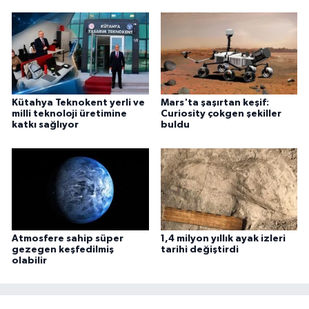
Kütahya Teknokent yerli ve
Mars'ta şaşırtan keşif:
milli teknoloji üretimine
Curiosity çokgen şekiller
katkı sağlıyor
buldu
Atmosfere sahip süper
1,4 milyon yıllık ayak izleri
gezegen keşfedilmiş
tarihi değiştirdi
olabilir