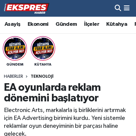
Altıntaş
Hava Durumu
Asayiş
Ekonomi
Gündem
İlçeler
Kütahya
Asayiş
Trafik Durumu
Aslanapa
Süper Lig Puan Durumu ve Fikstür
GÜNDEM
KÜTAHYA
Biyografiler
Tüm Manşetler
HABERLER
TEKNOLOJI
Bölge
Son Dakika Haberleri
EA oyunlarda reklam
dönemini başlatıyor
Çavdarhisar
Haber Arşivi
Electronic Arts, markalarla iş birliklerini artırmak
Domaniç
için EA Advertising birimini kurdu. Yeni sistemle
reklamlar oyun deneyiminin bir parçası haline
Dumlupınar
gelecek.