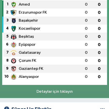
1
Amed
0
0
2
Erzurumspor FK
0
0
3
Başakşehir
0
0
4
Kocaelispor
0
0
5
Beşiktaş
0
0
6
Eyüpspor
0
0
7
Galatasaray
0
0
8
Çorum FK
0
0
9
Gaziantep FK
0
0
10
Alanyaspor
0
0
Detaylar için tıklayın