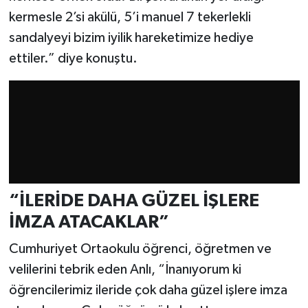
Resmi İlan
kermesle 2’si akülü, 5’i manuel 7 tekerlekli
sandalyeyi bizim iyilik hareketimize hediye
Rüya Tabirleri
ettiler.” diye konuştu.
Sağlık
Şaphane
Simav
Siyaset
“İLERİDE DAHA GÜZEL İŞLERE
Spor
İMZA ATACAKLAR”
Cumhuriyet Ortaokulu öğrenci, öğretmen ve
Tavşanlı
velilerini tebrik eden Anlı, “İnanıyorum ki
Teknoloji
öğrencilerimiz ileride çok daha güzel işlere imza