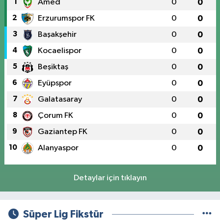
1
Amed
0
0
2
Erzurumspor FK
0
0
3
Başakşehir
0
0
4
Kocaelispor
0
0
5
Beşiktaş
0
0
6
Eyüpspor
0
0
7
Galatasaray
0
0
8
Çorum FK
0
0
9
Gaziantep FK
0
0
10
Alanyaspor
0
0
Detaylar için tıklayın
Süper Lig Fikstür