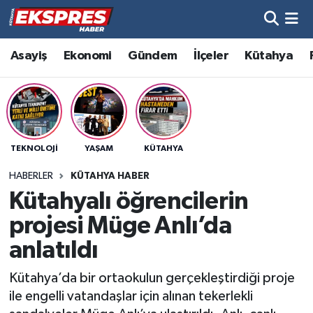
Altıntaş
Hava Durumu
Asayiş
Ekonomi
Gündem
İlçeler
Kütahya
Asayiş
Trafik Durumu
Aslanapa
Süper Lig Puan Durumu ve Fikstür
TEKNOLOJI
YAŞAM
KÜTAHYA
Biyografiler
Tüm Manşetler
HABERLER
KÜTAHYA HABER
Bölge
Son Dakika Haberleri
Kütahyalı öğrencilerin
projesi Müge Anlı’da
Çavdarhisar
Haber Arşivi
anlatıldı
Domaniç
Kütahya’da bir ortaokulun gerçekleştirdiği proje
ile engelli vatandaşlar için alınan tekerlekli
Dumlupınar