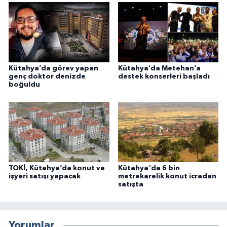
Kütahya’da görev yapan
Kütahya’da Metehan’a
genç doktor denizde
destek konserleri başladı
boğuldu
TOKİ, Kütahya’da konut ve
Kütahya'da 6 bin
işyeri satışı yapacak
metrekarelik konut icradan
satışta
Yorumlar