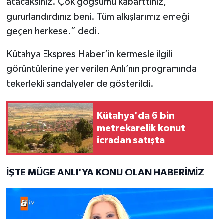
atacaksınız. Çok göğsümü kabarttınız,
Türkiye
gururlandırdınız beni. Tüm alkışlarımız emeği
geçen herkese.” dedi.
Video Galeri
Kütahya Ekspres Haber’in kermesle ilgili
Yaşam
görüntülerine yer verilen Anlı’nın programında
tekerlekli sandalyeler de gösterildi.
Yemek Tarifleri
Kütahya'da 6 bin
metrekarelik konut
icradan satışta
İŞTE MÜGE ANLI'YA KONU OLAN HABERİMİZ