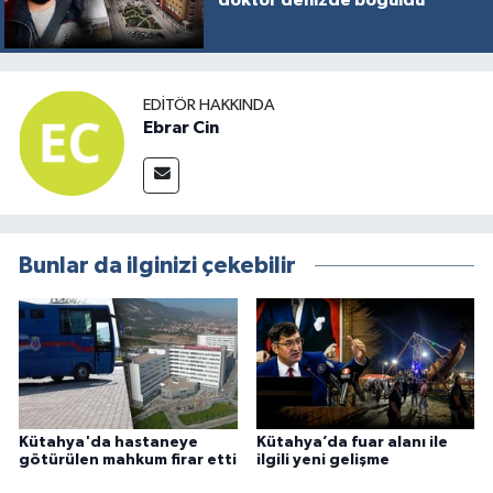
EDITÖR HAKKINDA
Ebrar Cin
Bunlar da ilginizi çekebilir
Kütahya'da hastaneye
Kütahya’da fuar alanı ile
götürülen mahkum firar etti
ilgili yeni gelişme