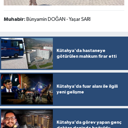
Muhabir:
Bünyamin DOĞAN - Yaşar SARI
Kütahya'da hastaneye
götürülen mahkum firar etti
Kütahya’da fuar alanı ile ilgili
yeni gelişme
Kütahya’da görev yapan genç
doktor denizde boğuldu