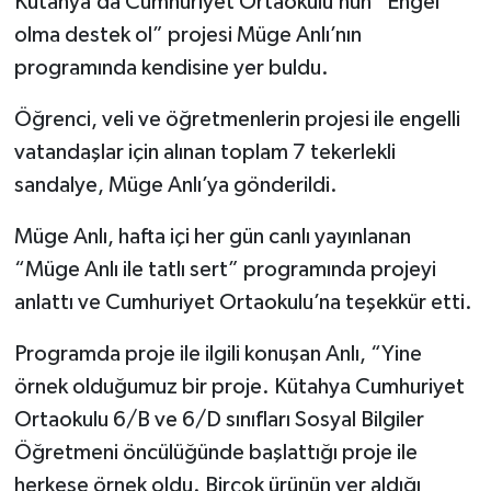
Kütahya’da Cumhuriyet Ortaokulu’nun “Engel
olma destek ol” projesi Müge Anlı’nın
İlçeler
programında kendisine yer buldu.
Köşe Yazıları
Öğrenci, veli ve öğretmenlerin projesi ile engelli
vatandaşlar için alınan toplam 7 tekerlekli
Kültür Sanat
sandalye, Müge Anlı’ya gönderildi.
Kütahya
Müge Anlı, hafta içi her gün canlı yayınlanan
“Müge Anlı ile tatlı sert” programında projeyi
Magazin
anlattı ve Cumhuriyet Ortaokulu’na teşekkür etti.
Otomobil
Programda proje ile ilgili konuşan Anlı, “Yine
örnek olduğumuz bir proje. Kütahya Cumhuriyet
Pazarlar
Ortaokulu 6/B ve 6/D sınıfları Sosyal Bilgiler
Politika
Öğretmeni öncülüğünde başlattığı proje ile
herkese örnek oldu. Birçok ürünün yer aldığı