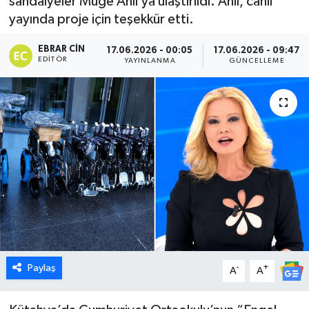
sandalyeler Müge Anlı’ya ulaştırıldı. Anlı, canlı
yayında proje için teşekkür etti.
Dünya
EBRAR CIN
17.06.2026 - 00:05
17.06.2026 - 09:47
Eğitim
EDITÖR
YAYINLANMA
GÜNCELLEME
Ekonomi
Emet
Foto Galeri
Gediz
Genel
Paylaş
-
+
Gündem
A
A
Hisarcık